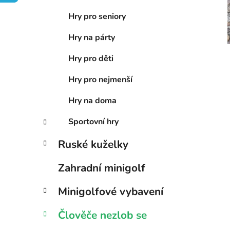
í
Hry pro seniory
p
a
Hry na párty
n
Hry pro děti
e
l
Hry pro nejmenší
Hry na doma
Sportovní hry
Ruské kuželky
Zahradní minigolf
Minigolfové vybavení
Člověče nezlob se