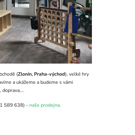
bchodě (
Zlonín, Praha-východ
), velké hry
tavíme a ukážeme a budeme s vámi
 doprava,...
1 589 638) -
naše prodejna
.