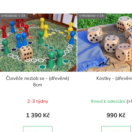
VYROBENO V ČR
VYROBENO V ČR
Člověče nezlob se - (dřevěné)
Kostky - (dřevěn
8cm
Průměrné
Průměr
2-3 týdny
Ihned k odeslání
(>
hodnocení
hodnoc
produktu
produk
1 390 Kč
990 Kč
je
je
5,0
5,0