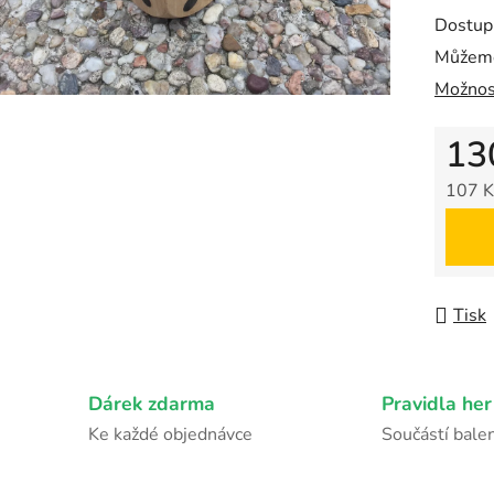
z
Dostup
5
Můžeme
hvězdič
Možnos
13
107 K
Měrná
Tisk
Dárek zdarma
Pravidla her
Ke každé objednávce
Součástí balen