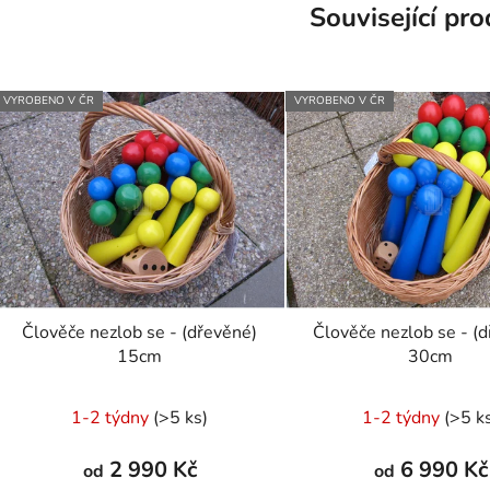
Související pr
VYROBENO V ČR
VYROBENO V ČR
Člověče nezlob se - (dřevěné)
Člověče nezlob se - (
15cm
30cm
Průměrné
Průměr
1-2 týdny
(>5 ks)
1-2 týdny
(>5 k
hodnocení
hodnoc
produktu
produk
2 990 Kč
6 990 Kč
od
od
je
je