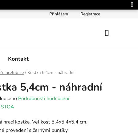
Přihlášení
Registrace
NÁKUPNÍ
KOŠÍK
Kontakt
če nezlob se
/
Kostka 5,4cm - náhradní
tka 5,4cm - náhradní
né
dnoceno
Podrobnosti hodnocení
ení
:
STOA
tu
 hrací kostka. Velikost 5,4x5,4x5,4 cm.
é provedení s černými puntíky.