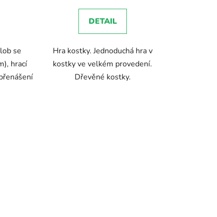
5,0
DETAIL
z
5
lob se
Hra kostky. Jednoduchá hra v
ek.
hvězdiček.
), hrací
kostky ve velkém provedení.
 přenášení
Dřevěné kostky.