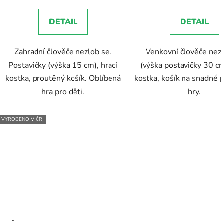
5,0
5,0
DETAIL
DETAIL
z
z
5
5
Zahradní člověče nezlob se.
Venkovní člověče nez
hvězdiček.
hvězdič
Postavičky (výška 15 cm), hrací
(výška postavičky 30 cm
kostka, proutěný košík. Oblíbená
kostka, košík na snadné
hra pro děti.
hry.
VYROBENO V ČR