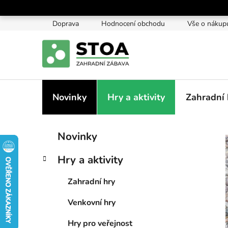
Přejít
na
Doprava
Hodnocení obchodu
Vše o nákup
obsah
Novinky
Hry a aktivity
Zahradní 
P
K
Přeskočit
Novinky
a
kategorie
o
t
s
Hry a aktivity
e
t
g
r
Zahradní hry
o
a
r
Venkovní hry
i
n
e
n
Hry pro veřejnost