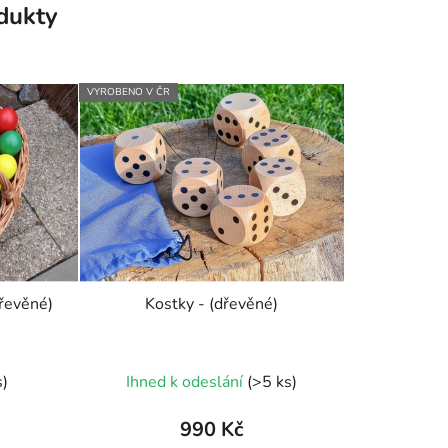
odukty
VYROBENO V ČR
dřevěné)
Kostky - (dřevěné)
né
Průměrné
s)
Ihned k odeslání
(>5 ks)
ení
hodnocení
tu
produktu
990 Kč
je