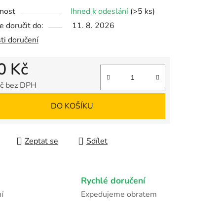
nost
Ihned k odeslání
(>5 ks)
 doručit do:
11. 8. 2026
ek.
ti doručení
0 Kč
č bez DPH
 cena:
DO KOŠÍKU
Zeptat se
Sdílet
Rychlé doručení
í
Expedujeme obratem