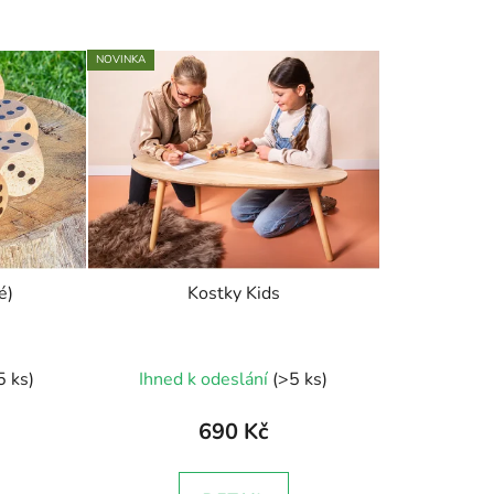
NOVINKA
é)
Kostky Kids
né
5 ks)
Ihned k odeslání
(>5 ks)
ení
tu
690 Kč