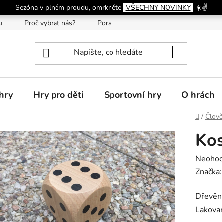
Sezóna v plném proudu, omrkněte
VŠECHNY NOVINKY
☀️✌️
u
Proč vybrat nás?
Poradna
hry
Hry pro děti
Sportovní hry
O hrách
Domů
/
Člově
Kos
Průměr
Neoho
hodnoc
Značka
produk
Dřevěná
je
Lakovan
0,0