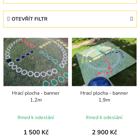
z
e
OTEVŘÍT FILTR
n
í
V
p
ý
r
p
o
i
d
s
u
p
k
r
t
Hrací plocha - banner
Hrací plocha - banner
o
ů
1,2m
1,9m
d
u
Průměrné
Ihned k odeslání
Ihned k odeslání
k
hodnocení
t
produktu
1 500 Kč
2 900 Kč
ů
je