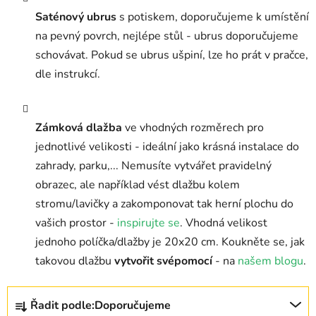
Saténový ubrus
s potiskem, doporučujeme k umístění
na pevný povrch, nejlépe stůl - ubrus doporučujeme
schovávat. Pokud se ubrus ušpiní, lze ho prát v pračce,
dle instrukcí.
Zámková dlažba
ve vhodných rozměrech pro
jednotlivé velikosti - ideální jako krásná instalace do
zahrady, parku,... Nemusíte vytvářet pravidelný
obrazec, ale například vést dlažbu kolem
stromu/lavičky a zakomponovat tak herní plochu do
vašich prostor -
inspirujte se
. Vhodná velikost
jednoho políčka/dlažby je 20x20 cm. Koukněte se, jak
takovou dlažbu
vytvořit svépomocí
- na
našem blogu
.
Ř
Řadit podle:
Doporučujeme
a