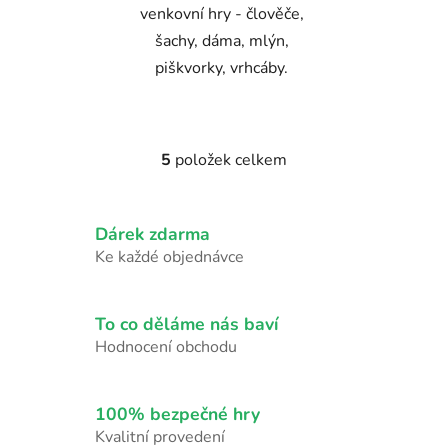
venkovní hry - člověče,
šachy, dáma, mlýn,
piškvorky, vrhcáby.
5
položek celkem
O
v
l
Dárek zdarma
á
d
Ke každé objednávce
a
c
í
To co děláme nás baví
p
Hodnocení obchodu
r
v
k
100% bezpečné hry
y
Kvalitní provedení