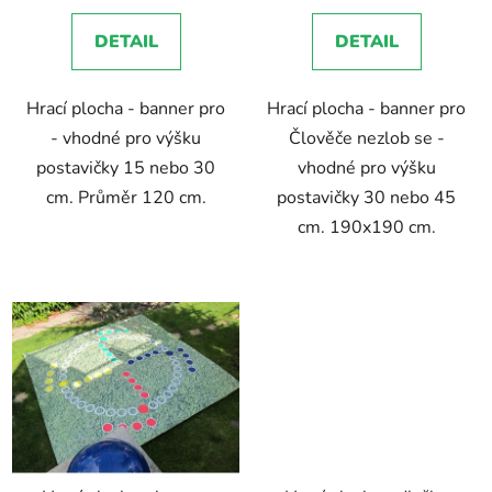
3,5
DETAIL
DETAIL
z
5
Hrací plocha - banner pro
Hrací plocha - banner pro
hvězdiček.
- vhodné pro výšku
Člověče nezlob se -
postavičky 15 nebo 30
vhodné pro výšku
cm. Průměr 120 cm.
postavičky 30 nebo 45
cm. 190x190 cm.