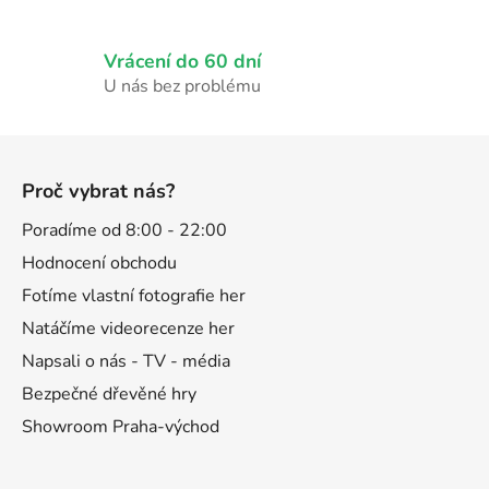
v
ý
p
Vrácení do 60 dní
i
U nás bez problému
s
u
Z
á
Proč vybrat nás?
p
a
Poradíme od 8:00 - 22:00
t
Hodnocení obchodu
í
Fotíme vlastní fotografie her
Natáčíme videorecenze her
Napsali o nás - TV - média
Bezpečné dřevěné hry
Showroom Praha-východ