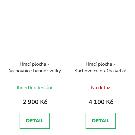
Hrací plocha -
Hrací plocha -
šachovnice banner velký
šachovnice dlažba velká
Průměrné
Ihned k odeslání
Na dotaz
hodnocení
produktu
2 900 Kč
4 100 Kč
je
5,0
DETAIL
DETAIL
z
5