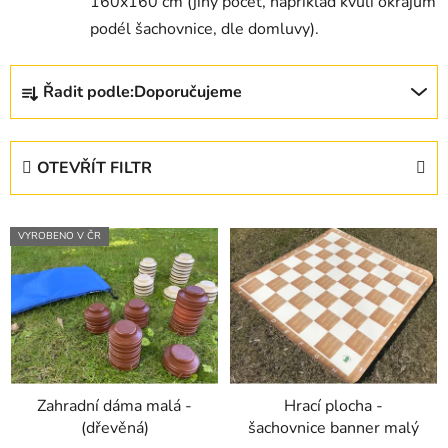
160x160 cm (jiný počet, například kvůli okrajům
podél šachovnice, dle domluvy).
Ř
Řadit podle:
Doporučujeme
a
z
e
OTEVŘÍT FILTR
n
í
V
p
VYROBENO V ČR
ý
r
p
o
i
d
s
u
p
k
r
t
Zahradní dáma malá -
Hrací plocha -
o
ů
(dřevěná)
šachovnice banner malý
d