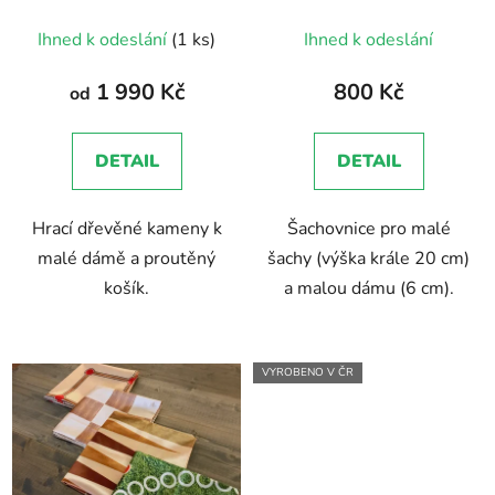
u
Ihned k odeslání
(1 ks)
Ihned k odeslání
k
t
1 990 Kč
800 Kč
od
ů
DETAIL
DETAIL
Hrací dřevěné kameny k
Šachovnice pro malé
malé dámě a proutěný
šachy (výška krále 20 cm)
košík.
a malou dámu (6 cm).
VYROBENO V ČR