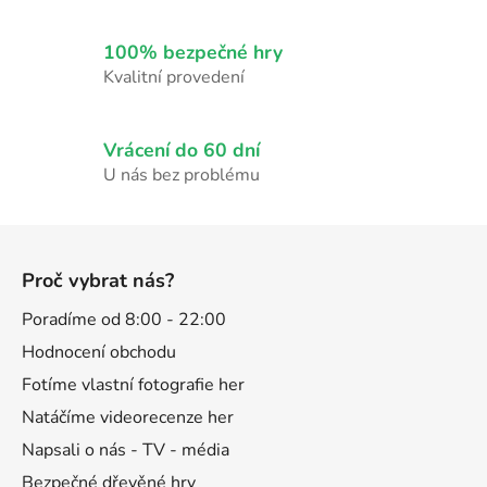
r
v
k
100% bezpečné hry
y
Kvalitní provedení
v
ý
p
Vrácení do 60 dní
i
U nás bez problému
s
u
Z
á
Proč vybrat nás?
p
a
Poradíme od 8:00 - 22:00
t
Hodnocení obchodu
í
Fotíme vlastní fotografie her
Natáčíme videorecenze her
Napsali o nás - TV - média
Bezpečné dřevěné hry