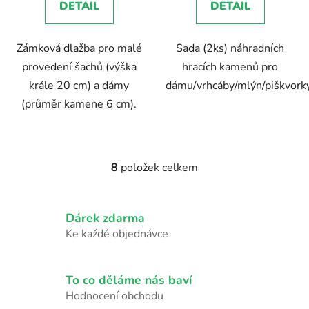
DETAIL
DETAIL
Zámková dlažba pro malé
Sada (2ks) náhradních
provedení šachů (výška
hracích kamenů pro
krále 20 cm) a dámy
dámu/vrhcáby/mlýn/piškvorky
(průměr kamene 6 cm).
8
položek celkem
O
v
l
Dárek zdarma
á
d
Ke každé objednávce
a
c
í
To co děláme nás baví
p
Hodnocení obchodu