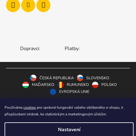
Dopravci:
Platby:
ČESKÁ REPUBLIKA
SLOVENSKO
MAĎARSKO
RUMUNSKO
POLSKO
EVROPSKÁ UNIE
Používáme
cookies
pro správné fungování vašeho oblíbeného e-shopu, k
Vytvořil Shoptet
přizpůsobení stránek, ke statistickým a marketingovým účelům.
Copyright 2006-2026
STOA-Zahradní Zábava
.
Všechna práva vyhrazena.
Nastavení