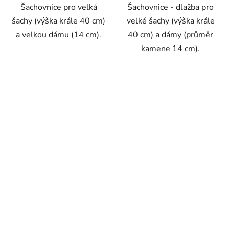
Šachovnice pro velká
Šachovnice - dlažba pro
hvězdiček.
šachy (výška krále 40 cm)
velké šachy (výška krále
a velkou dámu (14 cm).
40 cm) a dámy (průměr
kamene 14 cm).