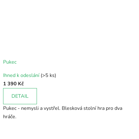
Pukec
Průměrné
Ihned k odeslání
(>5 ks)
hodnocení
1 390 Kč
produktu
je
DETAIL
4,9
Pukec - nemysli a vystřel. Blesková stolní hra pro dva
z
hráče.
5
hvězdiček.