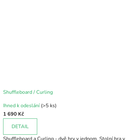
Shuffleboard / Curling
Průměrné
Ihned k odeslání
(>5 ks)
hodnocení
1 690 Kč
produktu
je
DETAIL
5,0
Shuffleboard a Curling - dvě hry v jednom. Stolní hra v