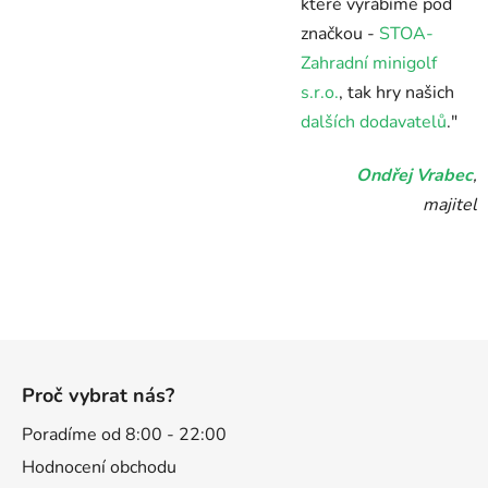
které vyrábíme pod
značkou -
STOA-
Zahradní minigolf
s.r.o.
, tak hry našich
dalších dodavatelů
."
Ondřej Vrabec
,
majitel
Z
á
Proč vybrat nás?
p
a
Poradíme od 8:00 - 22:00
t
Hodnocení obchodu