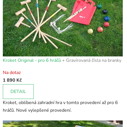
Kroket Original - pro 6 hráčů
+ Gravírovaná čísla na branky
Průměrné
Na dotaz
hodnocení
1 890 Kč
produktu
je
DETAIL
4,9
Kroket, oblíbená zahradní hra v tomto provedení až pro 6
z
hráčů. Nové vylepšené provedení.
5
hvězdiček.