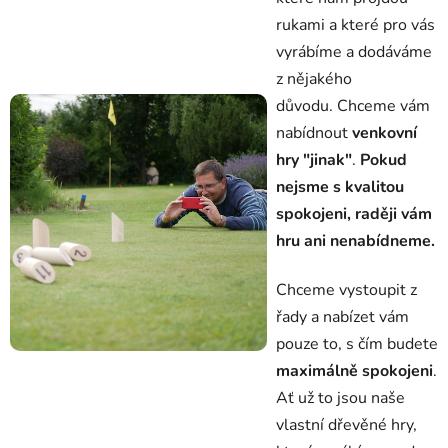
rukami a které pro vás
vyrábíme a dodáváme
z nějakého
důvodu.
Chceme vám
nabídnout
venkovní
hry "jinak"
.
Pokud
nejsme s kvalitou
spokojeni, raději vám
hru ani nenabídneme.
Chceme vystoupit z
řady a nabízet vám
pouze to, s čím budete
maximálně spokojeni
.
Ať už to jsou naše
vlastní dřevěné hry,