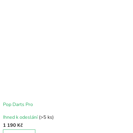
Pop Darts Pro
Průměrné
Ihned k odeslání
(>5 ks)
hodnocení
1 190 Kč
produktu