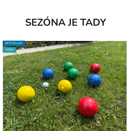
SEZÓNA JE TADY
NOVINKA
BESTSELLER
BESTSELLER
BESTSELLER
VIDEO
VIDEO