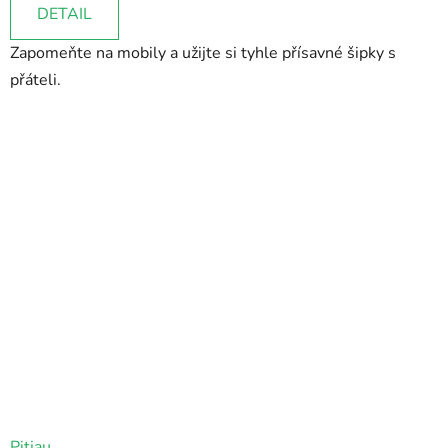
je
DETAIL
5,0
Zapomeňte na mobily a užijte si tyhle přísavné šipky s
z
přáteli.
5
hvězdiček.
Pitjau