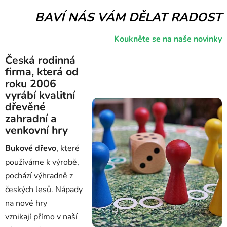
BAVÍ NÁS VÁM DĚLAT RADOST
Koukněte se na naše novinky
Česká rodinná
firma
, která od
roku 2006
vyrábí
kvalitní
dřevěné
zahradní a
venkovní hry
Bukové dřevo
, které
používáme k výrobě,
pochází výhradně z
českých lesů.
Nápady
na nové hry
vznikají přímo v naší