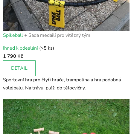
Spikeball
+ Sada medailí pro vítězný tým
Průměrné
Ihned k odeslání
(>5 ks)
hodnocení
1 790 Kč
produktu
je
DETAIL
5,0
Sportovní hra pro čtyři hráče, trampolína a hra podobná
z
volejbalu. Na trávu, pláž, do tělocvičny.
5
hvězdiček.