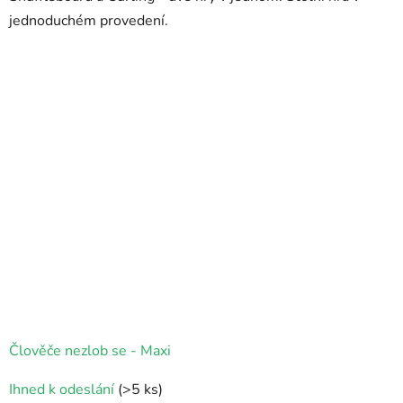
z
jednoduchém provedení.
5
hvězdiček.
Člověče nezlob se - Maxi
Ihned k odeslání
(>5 ks)