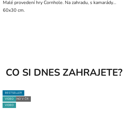
Malé provedení hry Cornhole. Na zahradu, s kamarády...
z
60x30 cm.
5
hvězdiček.
CO SI DNES ZAHRAJETE?
BESTSELLER
BESTSELLER
VYROBENO V ČR
VIDEO
VIDEO