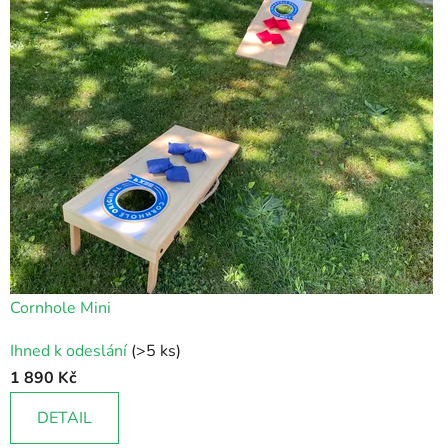
Cornhole Mini
Průměrné
Ihned k odeslání
(>5 ks)
hodnocení
1 890 Kč
produktu
je
DETAIL
5,0