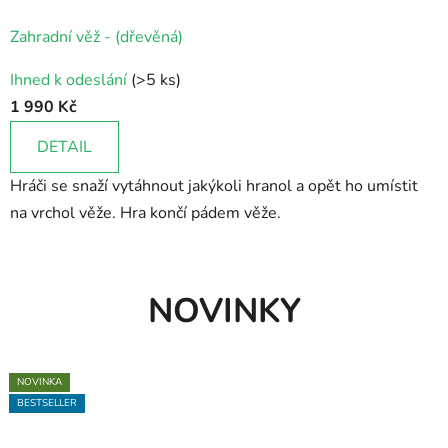
Zahradní věž - (dřevěná)
Průměrné
Ihned k odeslání
(>5 ks)
hodnocení
1 990 Kč
produktu
je
DETAIL
5,0
Hráči se snaží vytáhnout jakýkoli hranol a opět ho umístit
z
na vrchol věže. Hra končí pádem věže.
5
hvězdiček.
NOVINKY
NOVINKA
NOVINKA
NOVINKA
NOVINKA
BESTSELLER