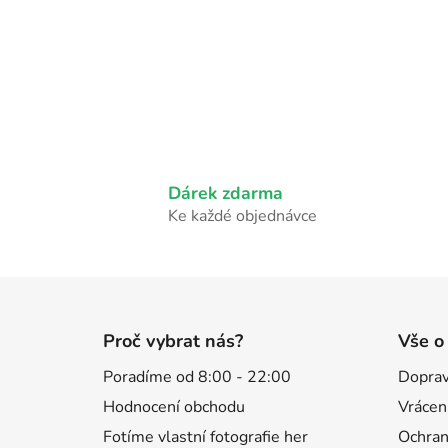
Dárek zdarma
Ke každé objednávce
Z
á
Proč vybrat nás?
Vše o
p
Poradíme od 8:00 - 22:00
Doprav
a
Hodnocení obchodu
Vrácen
t
í
Fotíme vlastní fotografie her
Ochran