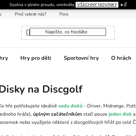
Sezóna v plném proudu, omrkněte
VŠECHNY NOVINKY
☀️✌️
u
Proč vybrat nás?
Poradna
hry
Hry pro děti
Sportovní hry
O hrách
Disky na Discgolf
Ke hře potřebujete ideálně
sadu disků
- Driver, Midrange, Putt
jednoho hráče),
úplným začátečníkům
stačí pouze
jeden disk
pozemek nebo využijete některé z discgolfových hřišť po celé 