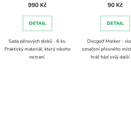
produktu
990 Kč
90 Kč
je
5,0
DETAIL
DETAIL
z
5
Sada pěnových disků - 6 ks.
Discgolf Marker - slo
hvězdiček.
Praktický materiál, který nikoho
označení přesného míst
nezraní.
hráč hází svůj další