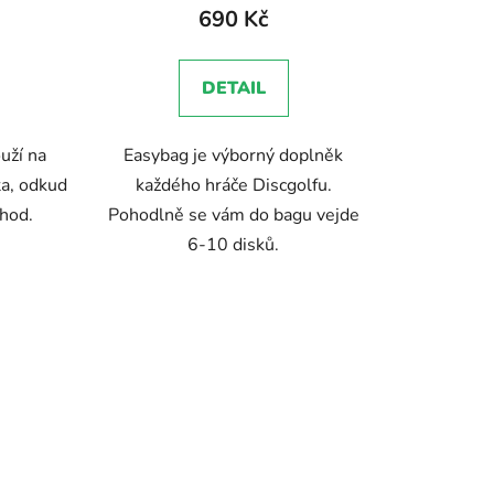
produktu
690 Kč
je
5,0
DETAIL
z
5
uží na
Easybag je výborný doplněk
hvězdiček.
a, odkud
každého hráče Discgolfu.
 hod.
Pohodlně se vám do bagu vejde
6-10 disků.