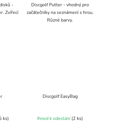
disků -
Discgolf Putter - vhodný pro
hvězdiček.
r. Zvířecí
začátečníky na seznámení s hrou.
Různé barvy.
er
Discgolf EasyBag
Průměrné
5 ks)
Ihned k odeslání
(2 ks)
hodnocení