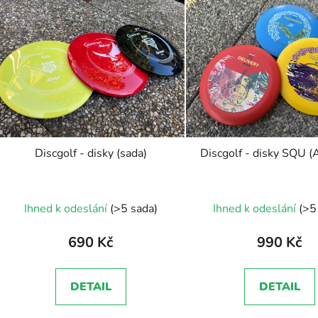
ý
p
s
p
r
o
d
Discgolf - disky (sada)
Discgolf - disky SQU (
u
k
Průměrné
t
Ihned k odeslání
(>5 sada)
Ihned k odeslání
(>5
ů
hodnocení
produktu
690 Kč
990 Kč
je
5,0
DETAIL
DETAIL
z
5