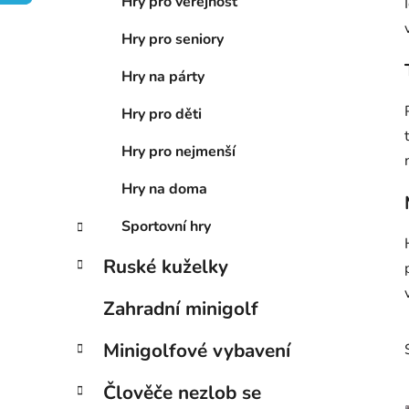
n
Hry pro veřejnost
í
Hry pro seniory
p
a
Hry na párty
n
Hry pro děti
e
l
Hry pro nejmenší
Hry na doma
Sportovní hry
Ruské kuželky
Zahradní minigolf
Minigolfové vybavení
Člověče nezlob se