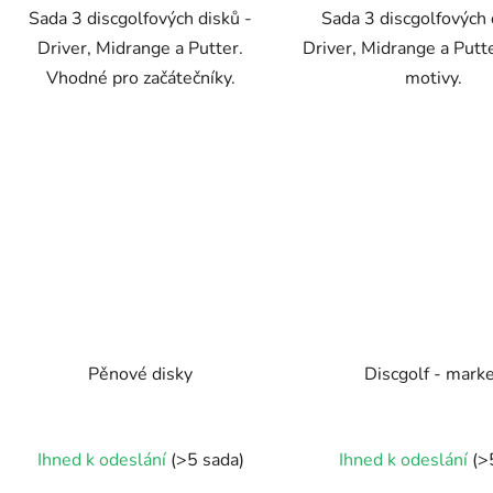
Sada 3 discgolfových disků -
Sada 3 discgolfových 
hvězdiček.
Driver, Midrange a Putter.
Driver, Midrange a Putte
Vhodné pro začátečníky.
motivy.
Pěnové disky
Discgolf - mark
Průměrné
Ihned k odeslání
(>5 sada)
Ihned k odeslání
(>
hodnocení