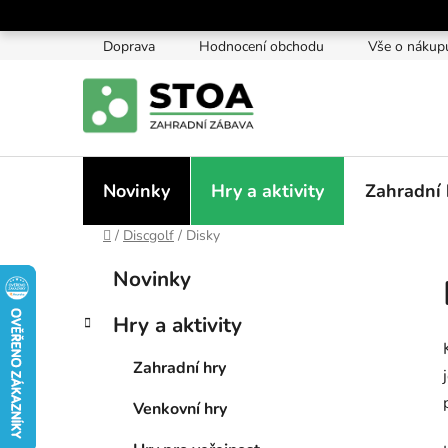
Přejít
na
Doprava
Hodnocení obchodu
Vše o nákup
obsah
Novinky
Hry a aktivity
Zahradní 
Domů
/
Discgolf
/
Disky
P
K
Přeskočit
Novinky
a
kategorie
o
t
s
Hry a aktivity
e
t
g
r
Zahradní hry
o
a
r
Venkovní hry
i
n
e