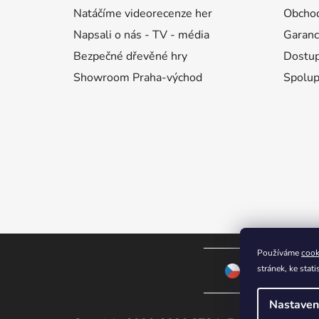
Natáčíme videorecenze her
Obchod
Napsali o nás - TV - média
Garanc
Bezpečné dřevěné hry
Dostup
Showroom Praha-východ
Spolup
Používáme
cook
stránek, ke sta
ČESKÁ REPUBLI
Nastaven