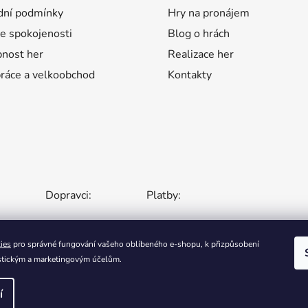
p
ní podmínky
Hry na pronájem
i
s
e spokojenosti
Blog o hrách
u
nost her
Realizace her
ráce a velkoobchod
Kontakty
Dopravci:
Platby:
ies
pro správné fungování vašeho oblíbeného e-shopu, k přizpůsobení
tistickým a marketingovým účelům.
KA
SLOVENSKO
MAĎARSKO
RUMUNSKO
POLSK
í