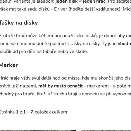
Ideální varianta je alespoň:
jeden disk = jeden hráč
. Pro začáte
však mít také sadu disků - Driver (hodíte delší vzdálenost), Mid
Tašky na disky
Protože hráč může během hry použít více disků, je dobré aby mě
tomu vám mohou dobře posloužit tašky na disky. Ty jsou
vhodn
například pro děti na táboře nebo ve škole.
Marker
Hráč hraje vždy svůj další hod od místa, kde mu skončil jeho di
právě leží na zemi,
měl by místo označit
- markerem - a poté m
vhodný pro hráče, kteří už trochu hrají a opravdu se při vyhození 
Stránka
1
z
1
-
7
položek celkem
V