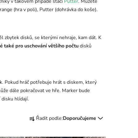
čníky v takovém případě stačí
Putter
.
Můžete
range (hra v poli), Putter (dohrávka do koše).
l zbytek disků, se kterými nehraje, kam dát. K
é také pro uschování většího počtu
disků
sk. Pokud hráč potřebuje hrát s diskem, který
ůže dále pokračovat ve hře. Marker bude
disku hlídají.
Ř
Řadit podle:
Doporučujeme
a
z
e