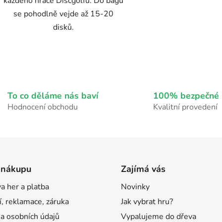
každého hráče Discgolfu. Do bagu
se pohodlně vejde až 15-20
disků.
O
v
l
á
To co děláme nás baví
100% bezpečné 
d
Hodnocení obchodu
Kvalitní provedení
a
c
í
p
r
 nákupu
Zajímá vás
v
k
a her a platba
Novinky
y
v
í, reklamace, záruka
Jak vybrat hru?
ý
a osobních údajů
Vypalujeme do dřeva