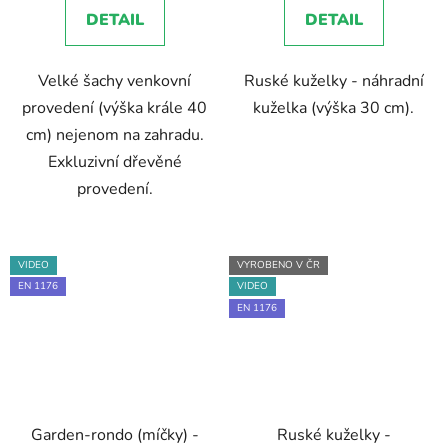
5,0
DETAIL
DETAIL
z
5
Velké šachy venkovní
Ruské kuželky - náhradní
hvězdiček.
provedení (výška krále 40
kuželka (výška 30 cm).
cm) nejenom na zahradu.
Exkluzivní dřevěné
provedení.
VIDEO
VYROBENO V ČR
EN 1176
VIDEO
EN 1176
Garden-rondo (míčky) -
Ruské kuželky -