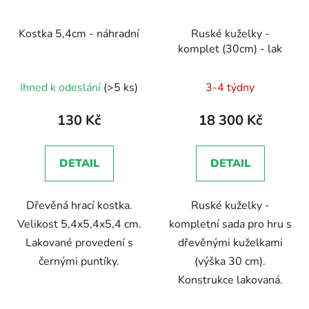
Kostka 5,4cm - náhradní
Ruské kuželky -
komplet (30cm) - lak
Průměrné
Ihned k odeslání
(>5 ks)
3-4 týdny
hodnocení
produktu
130 Kč
18 300 Kč
je
5,0
DETAIL
DETAIL
z
5
Dřevěná hrací kostka.
Ruské kuželky -
hvězdiček.
Velikost 5,4x5,4x5,4 cm.
kompletní sada pro hru s
Lakované provedení s
dřevěnými kuželkami
černými puntíky.
(výška 30 cm).
Konstrukce lakovaná.