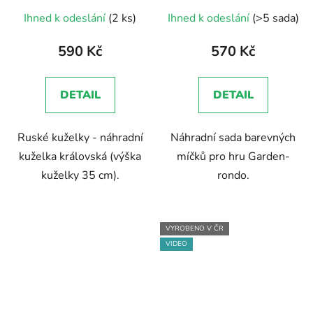
Průměrné
Ihned k odeslání
(2 ks)
Ihned k odeslání
(>5 sada)
hodnocení
produktu
590 Kč
570 Kč
je
5,0
DETAIL
DETAIL
z
5
Ruské kuželky - náhradní
Náhradní sada barevných
hvězdiček.
kuželka královská (výška
míčků pro hru Garden-
kuželky 35 cm).
rondo.
VYROBENO V ČR
VIDEO