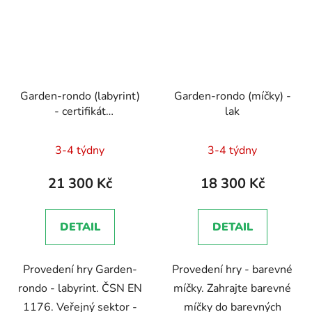
Garden-rondo (labyrint)
Garden-rondo (míčky) -
- certifikát
lak
Dokumentace - EN
Průměrné
Průměrné
1176 - Technická
3-4 týdny
3-4 týdny
zpráva, Brožura, Školení
hodnocení
hodnocení
zaměstnanců
produktu
produktu
21 300 Kč
18 300 Kč
je
je
5,0
5,0
DETAIL
DETAIL
z
z
5
5
Provedení hry Garden-
Provedení hry - barevné
hvězdiček.
hvězdiček.
rondo - labyrint. ČSN EN
míčky. Zahrajte barevné
1176. Veřejný sektor -
míčky do barevných