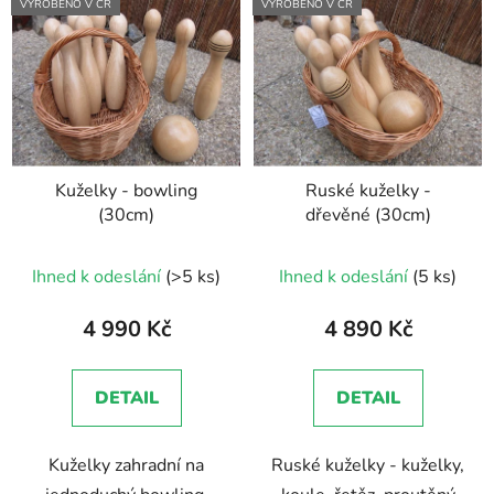
VYROBENO V ČR
VYROBENO V ČR
ý
n
p
í
i
p
s
r
p
o
r
d
Kuželky - bowling
Ruské kuželky -
o
u
(30cm)
dřevěné (30cm)
d
k
u
t
Průměrné
Průměrné
Ihned k odeslání
(>5 ks)
Ihned k odeslání
(5 ks)
k
ů
hodnocení
hodnocení
t
produktu
produktu
4 990 Kč
4 890 Kč
ů
je
je
5,0
5,0
DETAIL
DETAIL
z
z
5
5
Kuželky zahradní na
Ruské kuželky - kuželky,
hvězdiček.
hvězdiček.