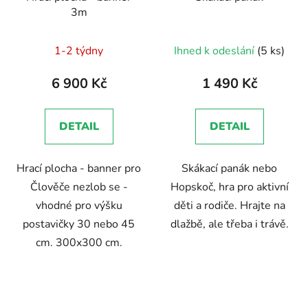
3m
Průměrné
1-2 týdny
Ihned k odeslání
(5 ks)
hodnocení
produktu
6 900 Kč
1 490 Kč
je
5,0
DETAIL
DETAIL
z
5
Hrací plocha - banner pro
Skákací panák nebo
hvězdiček.
Člověče nezlob se -
Hopskoč, hra pro aktivní
vhodné pro výšku
děti a rodiče. Hrajte na
postavičky 30 nebo 45
dlažbě, ale třeba i trávě.
cm. 300x300 cm.