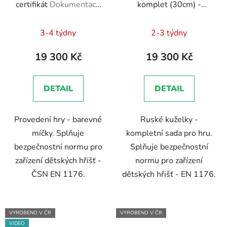
certifikát
Dokumentace
komplet (30cm) -
- EN 1176 - Technická
certifikát
Dokumentace
Průměrné
zpráva, Brožura, Školení
- EN 1176 - Technická
3-4 týdny
2-3 týdny
zaměstnanců
zpráva, Brožura, Školení
hodnocení
zaměstnanců
produktu
19 300 Kč
19 300 Kč
je
5,0
DETAIL
DETAIL
z
5
Provedení hry - barevné
Ruské kuželky -
hvězdiček.
míčky. Splňuje
kompletní sada pro hru.
bezpečnostní normu pro
Splňuje bezpečnostní
zařízení dětských hřišť -
normu pro zařízení
ČSN EN 1176.
dětských hřišť - EN 1176.
VYROBENO V ČR
VYROBENO V ČR
VIDEO