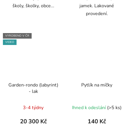
školy, školky, obce...
jamek. Lakované
provedení.
VYROBENO V ČR
VIDEO
Garden-rondo (labyrint)
Pytlík na míčky
- lak
3-4 týdny
Ihned k odeslání
(>5 ks)
20 300 Kč
140 Kč