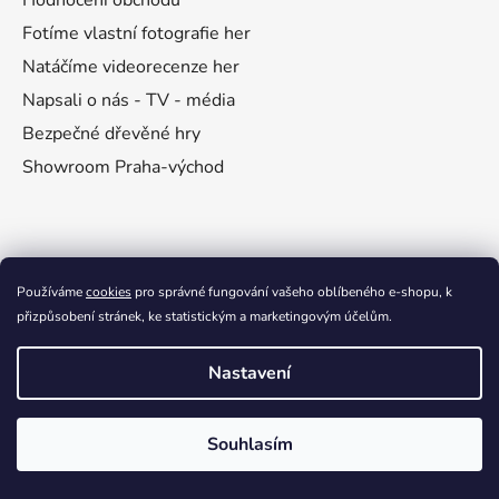
Hodnocení obchodu
k
í
y
Fotíme vlastní fotografie her
v
Natáčíme videorecenze her
ý
Napsali o nás - TV - média
p
i
Bezpečné dřevěné hry
s
Showroom Praha-východ
u
Vše o nákupu
Používáme
cookies
pro správné fungování vašeho oblíbeného e-shopu, k
přizpůsobení stránek, ke statistickým a marketingovým účelům.
Doprava her a platba
Vrácení, reklamace, záruka
Nastavení
Ochrana osobních údajů
Obchodní podmínky
Souhlasím
Garance spokojenosti
Dostupnost her