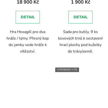
18 900 Kč
1 900 Kč
je
5,0
DETAIL
DETAIL
z
5
Hra Hexagól pro dva
Sada pro kutily. 9 ks
hvězdiček.
hráče / týmy. Přesný kop
kovových trnů k sestavení
do jamky vede hráče k
hrací plochy pod kuželky
vítězství.
do trávy/země.
VYROBENO V ČR