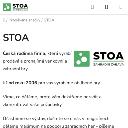
Přejít
Hledat
NÁKUP
na
KOŠÍK
obsah
Domů
/
Prodávané značky
/
STOA
STOA
Česká rodinná firma
, která vyrábí,
prodává a pronajímá venkovní a
zahradní hry.
Již
od roku 2006
pro vás vyrábíme oblíbené hry.
Víme, co děláme, proto vám dokážeme poradit a
zkonzultovat vaše požadavky.
Účastníme se výstav, dočtete se o nás v magazínech,
děláme maximum na podporu zahradních her - píšeme