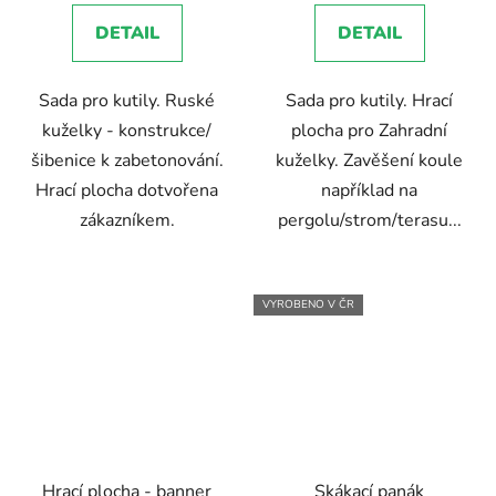
5,0
DETAIL
DETAIL
z
5
Sada pro kutily. Ruské
Sada pro kutily. Hrací
hvězdiček.
kuželky - konstrukce/
plocha pro Zahradní
šibenice k zabetonování.
kuželky. Zavěšení koule
Hrací plocha dotvořena
například na
zákazníkem.
pergolu/strom/terasu...
VYROBENO V ČR
Hrací plocha - banner
Skákací panák