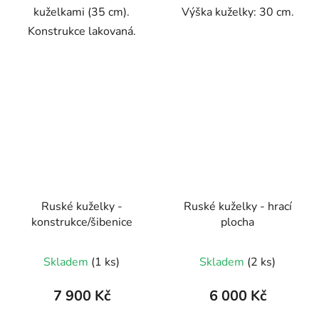
kuželkami (35 cm).
Výška kuželky: 30 cm.
Konstrukce lakovaná.
Ruské kuželky -
Ruské kuželky - hrací
konstrukce/šibenice
plocha
Průměrné
Skladem
(1 ks)
Skladem
(2 ks)
hodnocení
produktu
7 900 Kč
6 000 Kč
je