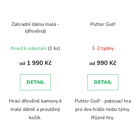
Zahradní dáma malá -
Putter Golf
(dřevěná)
Ihned k odeslání
(1 ks)
1-2 týdny
1 990 Kč
990 Kč
od
od
DETAIL
DETAIL
Hrací dřevěné kameny k
Putter Golf - patovací hra
malé dámě a proutěný
pro dva hráče nebo týmy.
košík.
Různé hry.