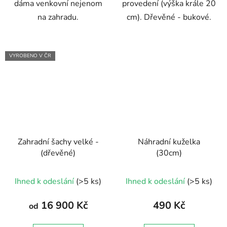
dáma venkovní nejenom
provedení (výška krále 20
na zahradu.
cm). Dřevěné - bukové.
VYROBENO V ČR
Zahradní šachy velké -
Náhradní kuželka
(dřevěné)
(30cm)
Průměrné
Ihned k odeslání
(>5 ks)
Ihned k odeslání
(>5 ks)
hodnocení
produktu
16 900 Kč
490 Kč
od
je