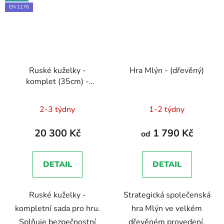
EN 1176
Ruské kuželky -
Hra Mlýn - (dřevěný)
komplet (35cm) -
certifikát
Dokumentace
Průměrné
- EN 1176 - Technická
2-3 týdny
1-2 týdny
zpráva, Brožura, Školení
hodnocení
zaměstnanců
produktu
20 300 Kč
1 790 Kč
od
je
5,0
DETAIL
DETAIL
z
5
Ruské kuželky -
Strategická společenská
hvězdiček.
kompletní sada pro hru.
hra Mlýn ve velkém
Splňuje bezpečnostní
dřevěném provedení.