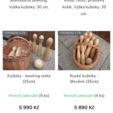
jednoduchý bowling.
koule, řetěz, proutěný
Výška kuželky: 30 cm.
košík. Výška kuželky: 30
cm.
VYROBENO V ČR
VYROBENO V ČR
Kuželky - bowling velké
Ruské kuželky -
(35cm)
dřevěné (35cm)
Ihned k odeslání
(5 ks)
Ihned k odeslání
(4 ks)
5 990 Kč
5 890 Kč