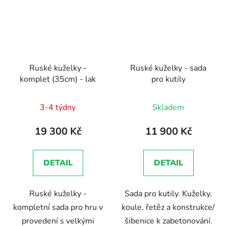
Ruské kuželky -
Ruské kuželky - sada
komplet (35cm) - lak
pro kutily
Průměrné
3-4 týdny
Skladem
hodnocení
produktu
19 300 Kč
11 900 Kč
je
5,0
DETAIL
DETAIL
z
5
Ruské kuželky -
Sada pro kutily. Kuželky,
hvězdiček.
kompletní sada pro hru v
koule, řetěz a konstrukce/
provedení s velkými
šibenice k zabetonování.