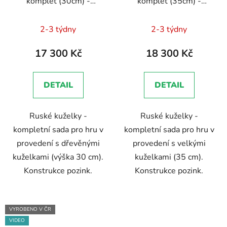
komplet (30cm) -
komplet (35cm) -
pozink
pozink
Průměrné
Průměrné
2-3 týdny
2-3 týdny
hodnocení
hodnocení
produktu
produktu
17 300 Kč
18 300 Kč
je
je
5,0
5,0
DETAIL
DETAIL
z
z
5
5
Ruské kuželky -
Ruské kuželky -
hvězdiček.
hvězdiček.
kompletní sada pro hru v
kompletní sada pro hru v
provedení s dřevěnými
provedení s velkými
kuželkami (výška 30 cm).
kuželkami (35 cm).
Konstrukce pozink.
Konstrukce pozink.
VYROBENO V ČR
VIDEO