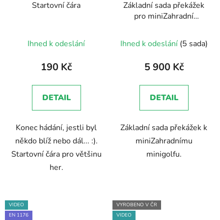
Startovní čára
Základní sada překážek
pro miniZahradní
minigolf
Průměrné
Ihned k odeslání
Ihned k odeslání
(5 sada)
hodnocení
produktu
190 Kč
5 900 Kč
je
5,0
DETAIL
DETAIL
z
5
Konec hádání, jestli byl
Základní sada překážek k
hvězdiček.
někdo blíž nebo dál... :).
miniZahradnímu
Startovní čára pro většinu
minigolfu.
her.
VIDEO
VYROBENO V ČR
EN 1176
VIDEO