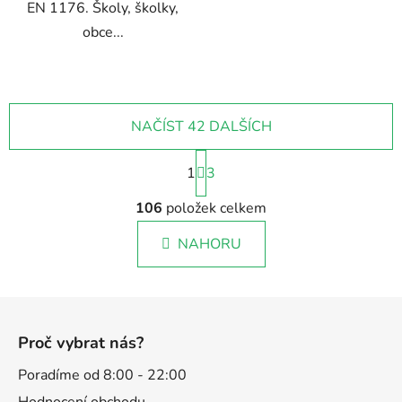
EN 1176. Školy, školky,
obce...
NAČÍST 42 DALŠÍCH
S
1
t
3
r
O
á
106
položek celkem
v
n
l
k
NAHORU
á
o
d
v
a
á
Z
c
n
á
í
í
Proč vybrat nás?
p
p
r
a
Poradíme od 8:00 - 22:00
v
t