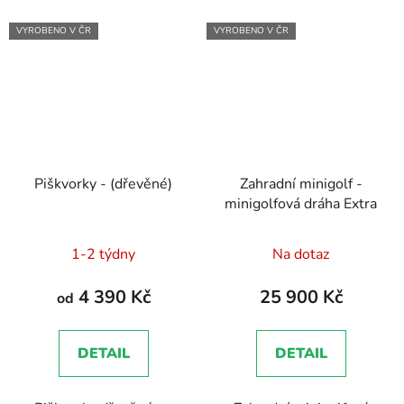
VYROBENO V ČR
VYROBENO V ČR
Piškvorky - (dřevěné)
Zahradní minigolf -
minigolfová dráha Extra
1-2 týdny
Na dotaz
4 390 Kč
25 900 Kč
od
DETAIL
DETAIL