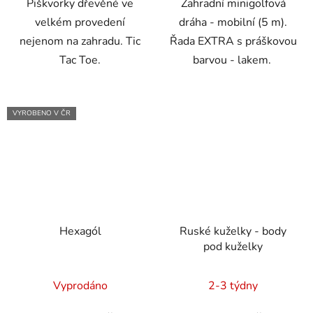
Piškvorky dřevěné ve
Zahradní minigolfová
velkém provedení
dráha - mobilní (5 m).
nejenom na zahradu. Tic
Řada EXTRA s práškovou
Tac Toe.
barvou - lakem.
VYROBENO V ČR
Hexagól
Ruské kuželky - body
pod kuželky
Průměrné
Vyprodáno
2-3 týdny
hodnocení
produktu