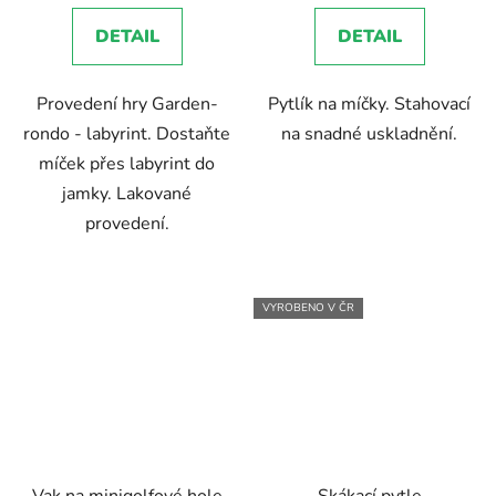
DETAIL
DETAIL
Provedení hry Garden-
Pytlík na míčky. Stahovací
rondo - labyrint. Dostaňte
na snadné uskladnění.
míček přes labyrint do
jamky. Lakované
provedení.
VYROBENO V ČR
Vak na minigolfové hole
Skákací pytle