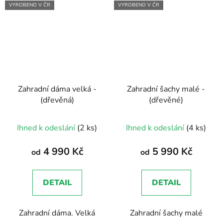
VYROBENO V ČR
VYROBENO V ČR
Zahradní dáma velká -
Zahradní šachy malé -
(dřevěná)
(dřevěné)
Průměrné
Ihned k odeslání
(2 ks)
Ihned k odeslání
(4 ks)
hodnocení
produktu
4 990 Kč
5 990 Kč
od
od
je
5,0
DETAIL
DETAIL
z
5
Zahradní dáma. Velká
Zahradní šachy malé
hvězdiček.