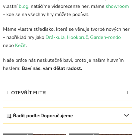
vlastní
blog
, natáčíme videorecenze her, máme
showroom
- kde se na všechny hry můžete podívat.
Máme vlastní středisko, které se věnuje tvorbě nových her
- například hry jako
Drá-kula
,
Hookbruč
,
Garden-rondo
nebo
Kečit
.
Naše práce nás neskutečně baví, proto je naším hlavním
heslem:
Baví nás, vám dělat radost.
OTEVŘÍT FILTR
Ř
Řadit podle:
Doporučujeme
a
z
V
e