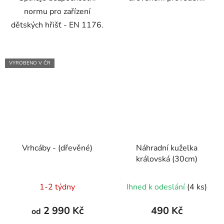
normu pro zařízení
dětských hřišť - EN 1176.
VYROBENO V ČR
Vrhcáby - (dřevěné)
Náhradní kuželka
královská (30cm)
1-2 týdny
Ihned k odeslání
(4 ks)
2 990 Kč
490 Kč
od