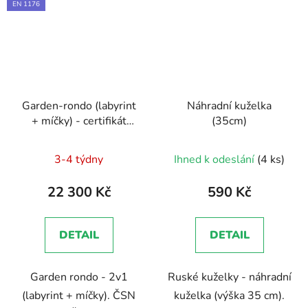
EN 1176
Garden-rondo (labyrint
Náhradní kuželka
+ míčky) - certifikát
(35cm)
Dokumentace - EN
1176 - Technická
3-4 týdny
Ihned k odeslání
(4 ks)
zpráva, Brožura, Školení
zaměstnanců
22 300 Kč
590 Kč
DETAIL
DETAIL
Garden rondo - 2v1
Ruské kuželky - náhradní
(labyrint + míčky). ČSN
kuželka (výška 35 cm).