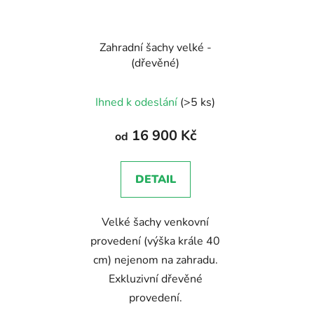
Zahradní šachy velké -
(dřevěné)
Průměrné
Ihned k odeslání
(>5 ks)
hodnocení
produktu
16 900 Kč
od
je
5,0
DETAIL
z
5
Velké šachy venkovní
hvězdiček.
provedení (výška krále 40
cm) nejenom na zahradu.
Exkluzivní dřevěné
provedení.