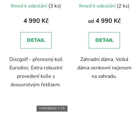
Průměrné
Ihned k odeslání
(3 ks)
Ihned k odeslání
(2 ks)
hodnocení
produktu
4 990 Kč
4 990 Kč
od
je
5,0
DETAIL
DETAIL
z
5
Discgolf - přenosný koš
Zahradní dáma. Velká
hvězdiček.
Eurodisc. Extra robustní
dáma venkovní nejenom
provedení koše s
na zahradu.
dvouvrstvým řetězem.
VYROBENO V ČR