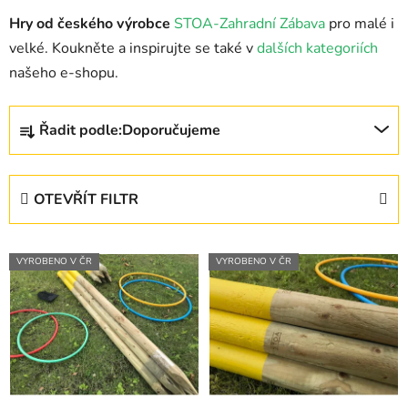
Hry od českého výrobce
STOA-Zahradní Zábava
pro malé i
velké. Koukněte a inspirujte se také v
dalších kategoriích
našeho e-shopu.
Ř
Řadit podle:
Doporučujeme
a
z
e
OTEVŘÍT FILTR
n
í
V
p
VYROBENO V ČR
VYROBENO V ČR
ý
r
p
o
i
d
s
u
p
k
r
t