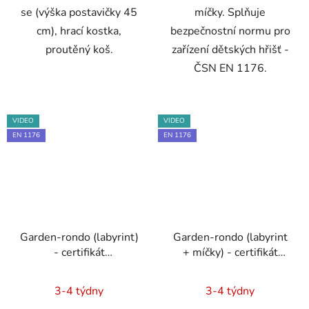
se (výška postavičky 45
míčky. Splňuje
cm), hrací kostka,
bezpečnostní normu pro
proutěný koš.
zařízení dětských hřišť -
ČSN EN 1176.
VIDEO
VIDEO
EN 1176
EN 1176
Garden-rondo (labyrint)
Garden-rondo (labyrint
- certifikát
+ míčky) - certifikát
Dokumentace - EN
Dokumentace - EN
Průměrné
1176 - Technická
1176 - Technická
3-4 týdny
3-4 týdny
zpráva, Brožura, Školení
hodnocení
zpráva, Brožura, Školení