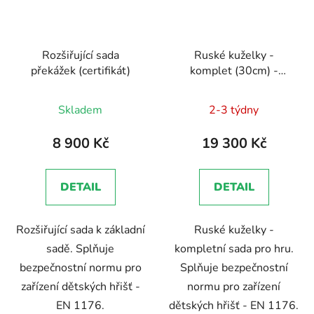
Rozšiřující sada
Ruské kuželky -
překážek (certifikát)
komplet (30cm) -
certifikát
Dokumentace
Průměrné
- EN 1176 - Technická
Skladem
2-3 týdny
zpráva, Brožura, Školení
hodnocení
zaměstnanců
produktu
8 900 Kč
19 300 Kč
je
5,0
DETAIL
DETAIL
z
5
Rozšiřující sada k základní
Ruské kuželky -
hvězdiček.
sadě. Splňuje
kompletní sada pro hru.
bezpečnostní normu pro
Splňuje bezpečnostní
zařízení dětských hřišť -
normu pro zařízení
EN 1176.
dětských hřišť - EN 1176.