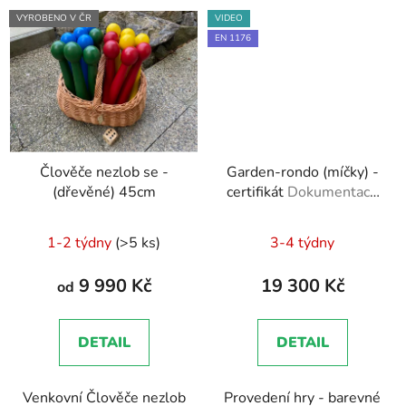
VYROBENO V ČR
VIDEO
EN 1176
Člověče nezlob se -
Garden-rondo (míčky) -
(dřevěné) 45cm
certifikát
Dokumentace
- EN 1176 - Technická
zpráva, Brožura, Školení
1-2 týdny
(>5 ks)
3-4 týdny
zaměstnanců
9 990 Kč
19 300 Kč
od
DETAIL
DETAIL
Venkovní Člověče nezlob
Provedení hry - barevné