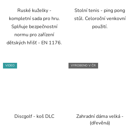
5
Ruské kuželky -
Stolní tenis - ping pong
hvězdiček.
kompletní sada pro hru.
stůl. Celoroční venkovní
Splňuje bezpečnostní
použití.
normu pro zařízení
dětských hřišť - EN 1176.
VIDEO
VYROBENO V ČR
Discgolf - koš DLC
Zahradní dáma velká -
(dřevěná)