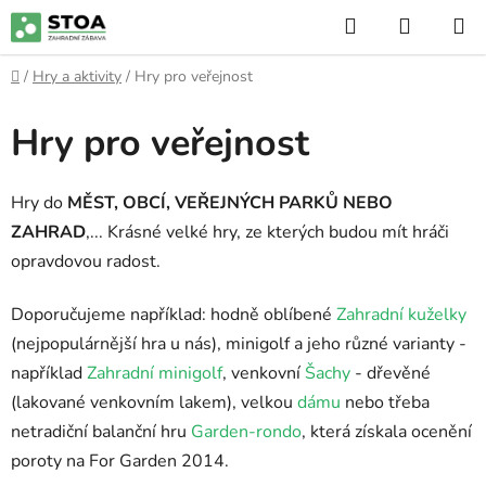
Přejít
Hledat
NÁKUP
na
KOŠÍK
obsah
Domů
/
Hry a aktivity
/
Hry pro veřejnost
Hry pro veřejnost
Hry do
MĚST, OBCÍ, VEŘEJNÝCH PARKŮ NEBO
ZAHRAD
,... Krásné velké hry, ze kterých budou mít hráči
opravdovou radost.
Doporučujeme například: hodně oblíbené
Zahradní kuželky
(nejpopulárnější hra u nás), minigolf a jeho různé varianty -
například
Zahradní minigolf
, venkovní
Šachy
- dřevěné
(lakované venkovním lakem), velkou
dámu
nebo třeba
netradiční balanční hru
Garden-rondo
, která získala ocenění
poroty na For Garden 2014.