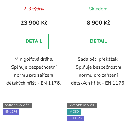
Průměrné
1176 - Technická
2-3 týdny
Skladem
zpráva, Brožura, Školení
hodnocení
zaměstnanců
produktu
23 900 Kč
8 900 Kč
je
5,0
DETAIL
DETAIL
z
5
Minigolfová dráha.
Sada pěti překážek.
hvězdiček.
Splňuje bezpečnostní
Splňuje bezpečnostní
normu pro zařízení
normu pro zařízení
dětských hřišť - EN 1176.
dětských hřišť - EN 1176.
VYROBENO V ČR
VYROBENO V ČR
EN 1176
VIDEO
EN 1176