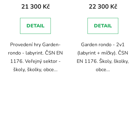
zaměstnanců
zaměstnanců
produktu
21 300 Kč
22 300 Kč
je
5,0
DETAIL
DETAIL
z
5
Provedení hry Garden-
Garden rondo - 2v1
hvězdiček.
rondo - labyrint. ČSN EN
(labyrint + míčky). ČSN
1176. Veřejný sektor -
EN 1176. Školy, školky,
školy, školky, obce...
obce...