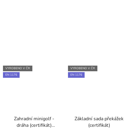
VYROBENO V ČR
VYROBENO V ČR
EN 1176
EN 1176
Zahradní minigolf -
Základní sada překážek
dráha (certifikát)
(certifikát)
Dokumentace - EN