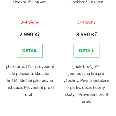
Hookbruč - na ven
Hookbruč - na ven
o
ů
d
u
3-4 týdny
3-4 týdny
k
t
2 990 Kč
3 990 Kč
ů
DETAIL
DETAIL
[:hok-bruč:] © - provedení
[:hok-bruč:] © -
do penzionu, škol, na
jednoduchá hra pro
hřiště. Ideální jako pevná
všechny. Pevná instalace
instalace. Provedení pro 6
- parky, obce, hotely,
drah.
školy... Provedení pro 9
drah.