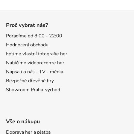
s
u
Z
á
Proč vybrat nás?
p
a
Poradíme od 8:00 - 22:00
t
Hodnocení obchodu
í
Fotíme vlastní fotografie her
Natáčíme videorecenze her
Napsali o nás - TV - média
Bezpečné dřevěné hry
Showroom Praha-východ
Vše o nákupu
Doprava her a platba