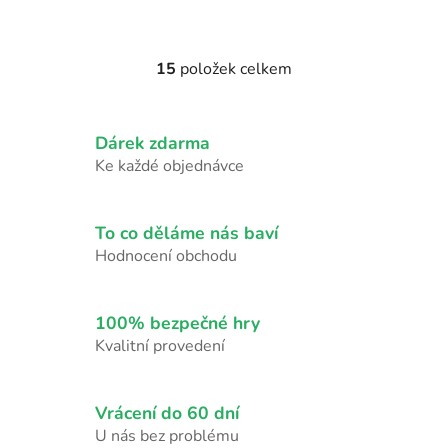
15
položek celkem
O
v
l
Dárek zdarma
á
d
Ke každé objednávce
a
c
í
To co děláme nás baví
p
Hodnocení obchodu
r
v
k
100% bezpečné hry
y
Kvalitní provedení
v
ý
p
Vrácení do 60 dní
i
U nás bez problému