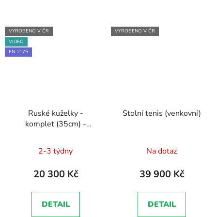
VYROBENO V ČR
VYROBENO V ČR
VIDEO
EN 1176
Ruské kuželky -
Stolní tenis (venkovní)
komplet (35cm) -
certifikát
Dokumentace
Průměrné
- EN 1176 - Technická
2-3 týdny
Na dotaz
zpráva, Brožura, Školení
hodnocení
zaměstnanců
produktu
20 300 Kč
39 900 Kč
je
5,0
DETAIL
DETAIL
z