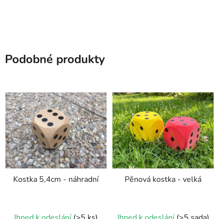
Podobné produkty
Kostka 5,4cm - náhradní
Pěnová kostka - velká
Průměrné
Ihned k odeslání
(>5 ks)
Ihned k odeslání
(>5 sada)