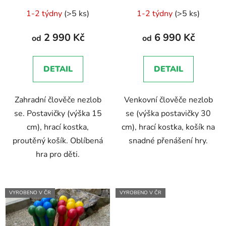
Průměrné
Průměrné
1-2 týdny
(>5 ks)
1-2 týdny
(>5 ks)
hodnocení
hodnocení
produktu
produktu
2 990 Kč
6 990 Kč
od
od
je
je
5,0
5,0
DETAIL
DETAIL
z
z
5
5
Zahradní člověče nezlob
Venkovní člověče nezlob
hvězdiček.
hvězdiček.
se. Postavičky (výška 15
se (výška postavičky 30
cm), hrací kostka,
cm), hrací kostka, košík na
proutěný košík. Oblíbená
snadné přenášení hry.
hra pro děti.
VYROBENO V ČR
VYROBENO V ČR