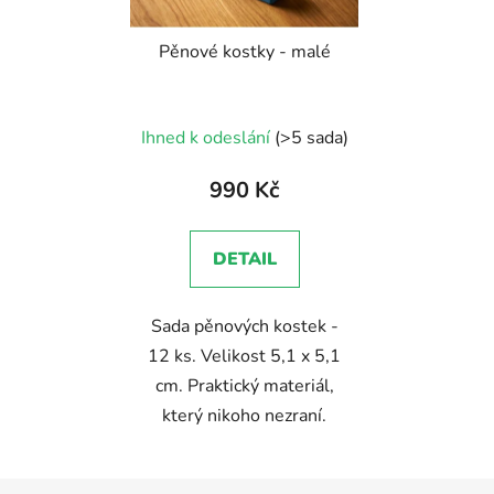
Pěnové kostky - malé
Průměrné
Ihned k odeslání
(>5 sada)
hodnocení
produktu
990 Kč
je
5,0
DETAIL
z
5
Sada pěnových kostek -
hvězdiček.
12 ks. Velikost 5,1 x 5,1
cm. Praktický materiál,
který nikoho nezraní.
Z