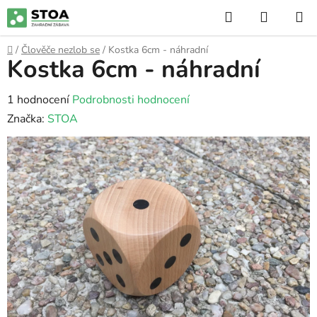
Přejít
Hledat
NÁKUP
na
KOŠÍK
obsah
Domů
/
Člověče nezlob se
/
Kostka 6cm - náhradní
Kostka 6cm - náhradní
Průměrné
1 hodnocení
Podrobnosti hodnocení
hodnocení
Značka:
STOA
produktu
je
5,0
z
5
hvězdiček.