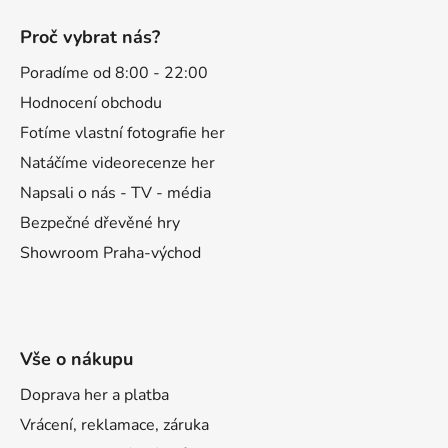
á
Proč vybrat nás?
p
a
Poradíme od 8:00 - 22:00
t
Hodnocení obchodu
í
Fotíme vlastní fotografie her
Natáčíme videorecenze her
Napsali o nás - TV - média
Bezpečné dřevěné hry
Showroom Praha-východ
Vše o nákupu
Doprava her a platba
Vrácení, reklamace, záruka