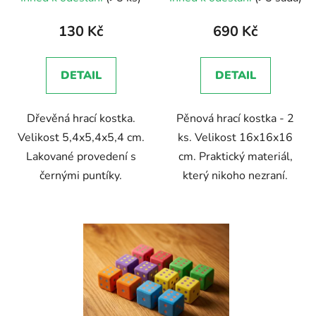
hodnocení
produktu
130 Kč
690 Kč
je
5,0
DETAIL
DETAIL
z
5
Dřevěná hrací kostka.
Pěnová hrací kostka - 2
hvězdiček.
Velikost 5,4x5,4x5,4 cm.
ks. Velikost 16x16x16
Lakované provedení s
cm. Praktický materiál,
černými puntíky.
který nikoho nezraní.