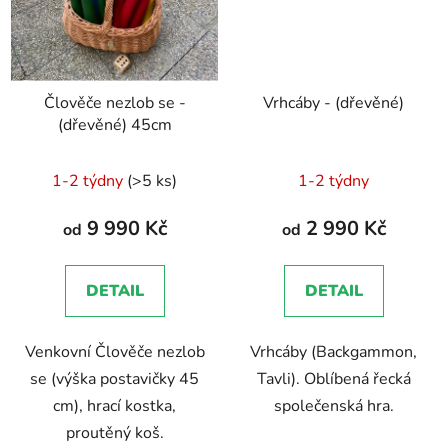
Člověče nezlob se -
Vrhcáby - (dřevěné)
(dřevěné) 45cm
1-2 týdny
(>5 ks)
1-2 týdny
9 990 Kč
2 990 Kč
od
od
DETAIL
DETAIL
Venkovní Člověče nezlob
Vrhcáby (Backgammon,
se (výška postavičky 45
Tavli). Oblíbená řecká
cm), hrací kostka,
společenská hra.
proutěný koš.