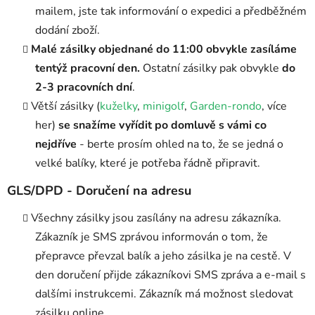
mailem, jste tak informování o expedici a předběžném
dodání zboží.
Malé zásilky objednané do 11:00 obvykle zasíláme
tentýž pracovní den.
Ostatní zásilky pak obvykle
do
2-3 pracovních dní
.
Větší zásilky (
kuželky
,
minigolf
,
Garden-rondo
, více
her)
se snažíme vyřídit po domluvě s vámi co
nejdříve
- berte prosím ohled na to, že se jedná o
velké balíky, které je potřeba řádně připravit.
GLS/DPD - Doručení na adresu
V
šechny zásilky jsou zasílány na adresu zákazníka.
Zákazník je SMS zprávou informován o tom, že
přepravce převzal balík a jeho zásilka je na cestě. V
den doručení přijde zákazníkovi SMS zpráva a e-mail s
dalšími instrukcemi. Zákazník má možnost sledovat
zásilku online.