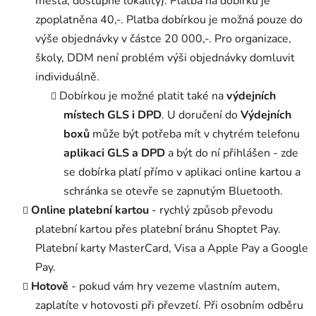
města, dostupné lokality). Platba na dobírku je
zpoplatněna 40,-. Platba dobírkou je možná pouze do
výše objednávky v částce 20 000,-. Pro organizace,
školy, DDM není problém výši objednávky domluvit
individuálně.
Dobírkou je možné platit také na
výdejních
místech GLS i DPD
. U doručení do
Výdejních
boxů
může být potřeba mít v chytrém telefonu
aplikaci GLS a DPD
a být do ní přihlášen - zde
se dobírka platí přímo v aplikaci online kartou a
schránka se otevře se zapnutým Bluetooth.
Online platební kartou
- rychlý způsob převodu
platební kartou přes platební bránu Shoptet Pay.
Platební karty MasterCard, Visa a Apple Pay a Google
Pay.
Hotově
- pokud vám hry vezeme vlastním autem,
zaplatíte v hotovosti při převzetí. Při osobním odběru