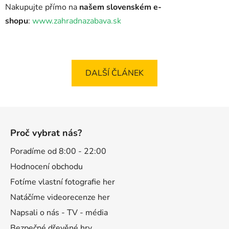
Nakupujte přímo na
našem slovenském e-
shopu
:
www.zahradnazabava.sk
DALŠÍ ČLÁNEK
Z
á
Proč vybrat nás?
p
a
Poradíme od 8:00 - 22:00
t
Hodnocení obchodu
í
Fotíme vlastní fotografie her
Natáčíme videorecenze her
Napsali o nás - TV - média
Bezpečné dřevěné hry