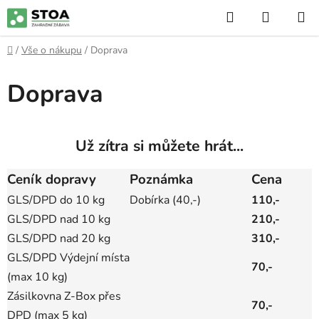
Přejít
Hledat
NÁKUP
na
KOŠÍK
obsah
Domů
/
Vše o nákupu
/
Doprava
Doprava
Už zítra si můžete hrát...
Ceník dopravy
Poznámka
Cena
GLS/DPD do 10 kg
Dobírka (40,-)
110,-
GLS/DPD nad 10 kg
210,-
GLS/DPD nad 20 kg
310,-
GLS/DPD Výdejní místa
70,-
(max 10 kg)
Zásilkovna Z-Box přes
70,-
DPD (max 5 kg)