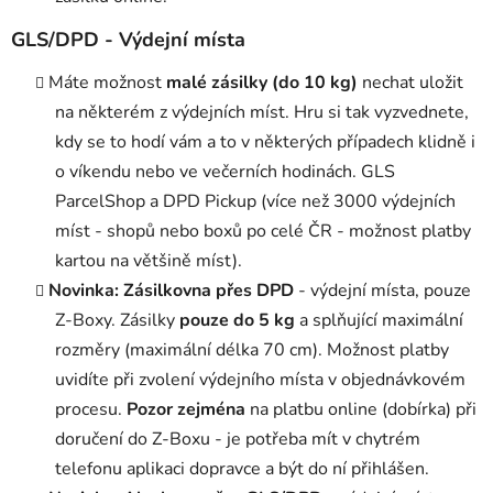
GLS/DPD - Výdejní místa
Máte možnost
malé zásilky (do 10 kg)
nechat uložit
na některém z výdejních míst. Hru si tak vyzvednete,
kdy se to hodí vám a to v některých případech klidně i
o víkendu nebo ve večerních hodinách. GLS
ParcelShop a DPD Pickup (více než 3000 výdejních
míst - shopů nebo boxů po celé ČR - možnost platby
kartou na většině míst).
Novinka: Zásilkovna přes DPD
- výdejní místa, pouze
Z-Boxy. Zásilky
pouze do 5 kg
a splňující maximální
rozměry (maximální délka 70 cm). Možnost platby
uvidíte při zvolení výdejního místa v objednávkovém
procesu.
Pozor zejména
na platbu online (dobírka) při
doručení do Z-Boxu - je potřeba mít v chytrém
telefonu aplikaci dopravce a být do ní přihlášen.