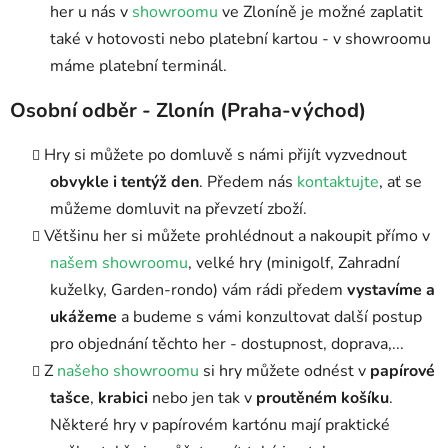
her u nás v
showroomu
ve Zloníně je možné zaplatit
také v hotovosti nebo platební kartou - v showroomu
máme platební terminál.
Osobní odběr - Zlonín (Praha-východ)
Hry si můžete po domluvě s námi přijít vyzvednout
obvykle i tentýž den
. Předem nás
kontaktujte
, ať se
můžeme domluvit na převzetí zboží.
Většinu her si můžete prohlédnout a nakoupit přímo v
našem showroomu
, velké hry (minigolf, Zahradní
kuželky, Garden-rondo) vám rádi předem
vystavíme a
ukážeme
a budeme s vámi konzultovat další postup
pro objednání těchto her - dostupnost, doprava,...
Z
našeho showroomu
si hry můžete odnést v
papírové
tašce
,
krabici
nebo jen tak v
proutěném košíku
.
Některé hry v papírovém kartónu mají praktické