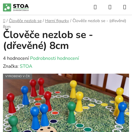
Přejít
Hledat
NÁKUP
na
KOŠÍK
obsah
Domů
/
Člověče nezlob se
/
Herní figurky
/
Člověče nezlob se - (dřevěné)
8cm
Člověče nezlob se -
(dřevěné) 8cm
Průměrné
4 hodnocení
Podrobnosti hodnocení
hodnocení
Značka:
STOA
produktu
VYROBENO V ČR
je
5,0
z
5
hvězdiček.