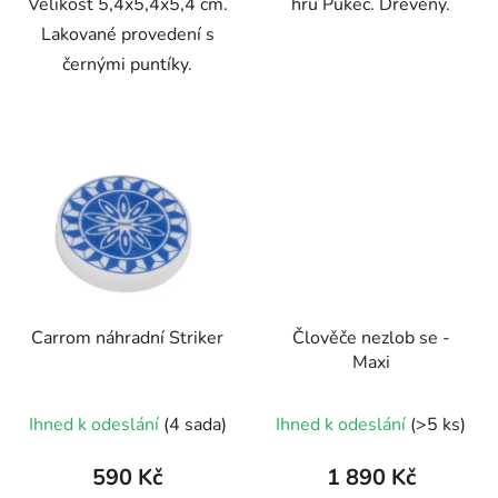
Velikost 5,4x5,4x5,4 cm.
hru Pukec. Dřevěný.
Lakované provedení s
černými puntíky.
Carrom náhradní Striker
Člověče nezlob se -
Maxi
Průměrné
Ihned k odeslání
(4 sada)
Ihned k odeslání
(>5 ks)
hodnocení
produktu
590 Kč
1 890 Kč
je