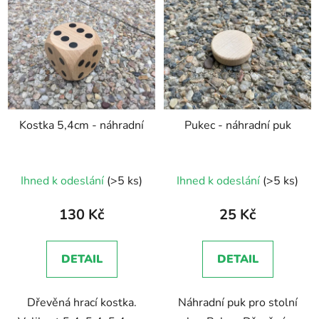
Kostka 5,4cm - náhradní
Pukec - náhradní puk
Průměrné
Ihned k odeslání
(>5 ks)
Ihned k odeslání
(>5 ks)
hodnocení
produktu
130 Kč
25 Kč
je
5,0
DETAIL
DETAIL
z
5
Dřevěná hrací kostka.
Náhradní puk pro stolní
hvězdiček.