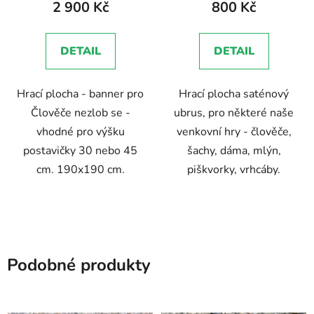
2 900 Kč
800 Kč
DETAIL
DETAIL
Hrací plocha - banner pro
Hrací plocha saténový
Člověče nezlob se -
ubrus, pro některé naše
vhodné pro výšku
venkovní hry - člověče,
postavičky 30 nebo 45
šachy, dáma, mlýn,
cm. 190x190 cm.
piškvorky, vrhcáby.
Podobné produkty