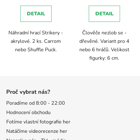
5,0
DETAIL
DETAIL
z
5
Náhradní hrací Strikery -
Člověče nezlob se -
hvězdiček.
akrylové. 2 ks. Carrom
dřevěné. Variant pro 4
nebo Shuffle Puck.
nebo 6 hráčů. Velikost
figurky: 6 cm.
Z
á
Proč vybrat nás?
p
a
Poradíme od 8:00 - 22:00
t
Hodnocení obchodu
í
Fotíme vlastní fotografie her
Natáčíme videorecenze her