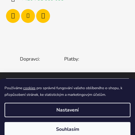
Dopravci:
Platby:
ČESKÁ REPUBLIKA
SLOVENSKO
Používáme
cookies
pro správné fungování vašeho oblíbeného e-shopu, k
přizpůsobení stránek, ke statistickým a marketingovým účelům.
MAĎARSKO
RUMUNSKO
POLSKO
EVROPSKÁ UNIE
Nastavení
Vytvořil Shoptet
Souhlasím
Copyright 2006-2026
STOA-Zahradní Zábava
.