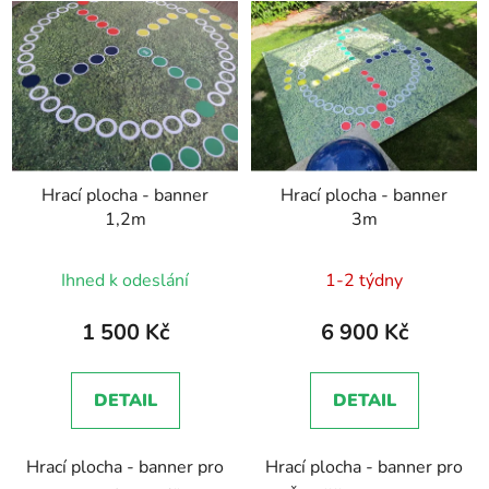
Hrací plocha - banner
Hrací plocha - banner
1,2m
3m
Průměrné
Ihned k odeslání
1-2 týdny
hodnocení
produktu
1 500 Kč
6 900 Kč
je
3,5
DETAIL
DETAIL
z
5
Hrací plocha - banner pro
Hrací plocha - banner pro
hvězdiček.