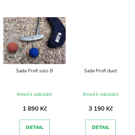
Sada Profi solo B
Sada Profi duet
Průměrné
Ihned k odeslání
Ihned k odeslání
hodnocení
produktu
1 890 Kč
3 190 Kč
je
5,0
DETAIL
DETAIL
z