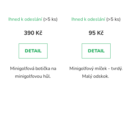
Průměrné
Ihned k odeslání
(>5 ks)
Ihned k odeslání
(>5 ks)
hodnocení
produktu
390 Kč
95 Kč
je
5,0
DETAIL
DETAIL
z
5
Minigolfová botička na
Minigolfový míček - tvrdý.
hvězdiček.
minigolfovou hůl.
Malý odskok.