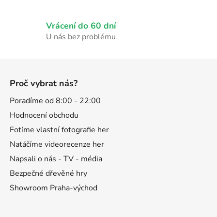
v
ý
p
Vrácení do 60 dní
i
U nás bez problému
s
u
Z
á
Proč vybrat nás?
p
a
Poradíme od 8:00 - 22:00
t
Hodnocení obchodu
í
Fotíme vlastní fotografie her
Natáčíme videorecenze her
Napsali o nás - TV - média
Bezpečné dřevěné hry
Showroom Praha-východ