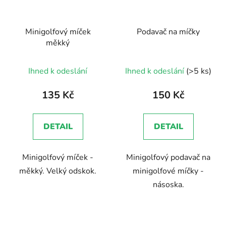
Minigolfový míček
Podavač na míčky
měkký
Průměrné
Ihned k odeslání
Ihned k odeslání
(>5 ks)
hodnocení
produktu
135 Kč
150 Kč
je
5,0
DETAIL
DETAIL
z
5
Minigolfový míček -
Minigolfový podavač na
hvězdiček.
měkký. Velký odskok.
minigolfové míčky -
násoska.