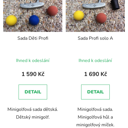
p
o
i
d
s
u
p
k
r
t
Sada Děti Profi
Sada Profi solo A
o
ů
d
u
Průměrné
Ihned k odeslání
Ihned k odeslání
k
hodnocení
t
produktu
1 590 Kč
1 690 Kč
ů
je
5,0
DETAIL
DETAIL
z
5
Minigolfová sada dětská.
Minigolfová sada.
hvězdiček.
Dětský minigolf.
Minigolfová hůl a
minigolfový míček.