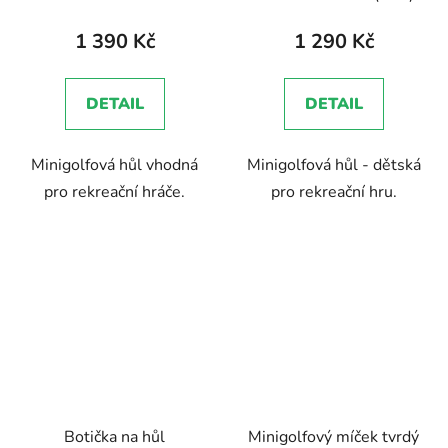
hodnocení
produktu
1 390 Kč
1 290 Kč
je
5,0
DETAIL
DETAIL
z
5
Minigolfová hůl vhodná
Minigolfová hůl - dětská
hvězdiček.
pro rekreační hráče.
pro rekreační hru.
Botička na hůl
Minigolfový míček tvrdý