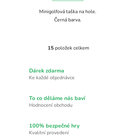
Minigolfová taška na hole.
Černá barva.
15
položek celkem
O
v
l
Dárek zdarma
á
d
Ke každé objednávce
a
c
í
To co děláme nás baví
p
Hodnocení obchodu
r
v
k
100% bezpečné hry
y
Kvalitní provedení