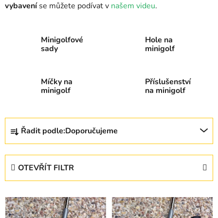
vybavení
se můžete podívat v
našem videu
.
Minigolfové
Hole na
sady
minigolf
Míčky na
Příslušenství
minigolf
na minigolf
Ř
Řadit podle:
Doporučujeme
a
z
e
OTEVŘÍT FILTR
n
í
V
p
ý
r