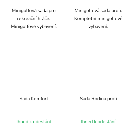
5
Minigolfová sada pro
Minigolfová sada profi.
hvězdiček.
rekreační hráče.
Kompletní minigolfové
Minigolfové vybavení.
vybavení.
Sada Komfort
Sada Rodina profi
Ihned k odeslání
Ihned k odeslání