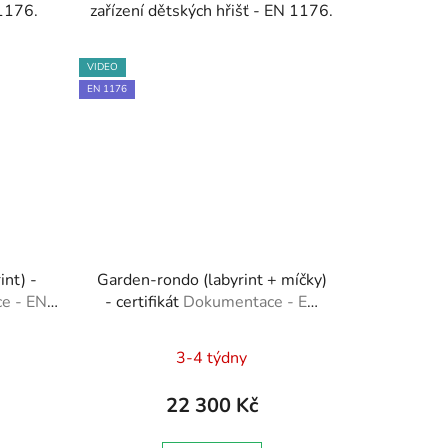
 1176.
zařízení dětských hřišť - EN 1176.
VIDEO
EN 1176
int) -
Garden-rondo (labyrint + míčky)
e - EN
- certifikát
Dokumentace - EN
ráva,
1176 - Technická zpráva,
né
stnanců
Brožura, Školení zaměstnanců
3-4 týdny
ení
tu
22 300 Kč