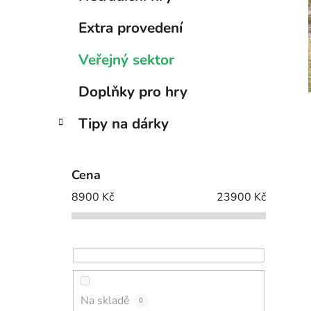
i
Extra provedení
Veřejný sektor
Doplňky pro hry
Tipy na dárky
Cena
8900
Kč
23900
Kč
Na skladě
0