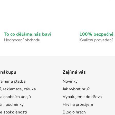
O
v
l
á
To co děláme nás baví
100% bezpečné 
d
Hodnocení obchodu
Kvalitní provedení
a
c
í
p
r
 nákupu
Zajímá vás
v
k
a her a platba
Novinky
y
v
í, reklamace, záruka
Jak vybrat hru?
ý
a osobních údajů
Vypalujeme do dřeva
p
ní podmínky
Hry na pronájem
i
s
e spokojenosti
Blog o hrách