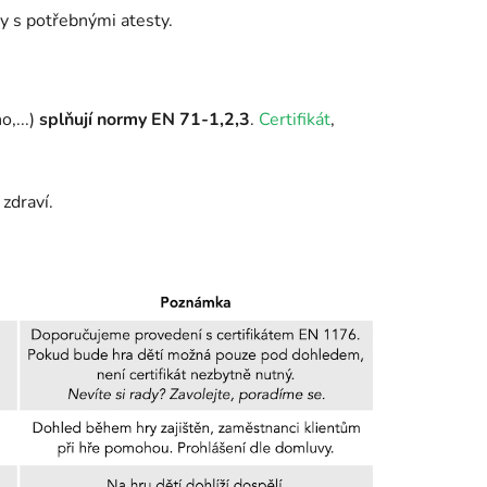
y s potřebnými atesty.
o,...)
splňují normy EN 71-1,2,3
.
Certifikát
,
 zdraví.