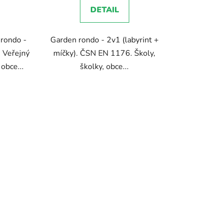
DETAIL
-rondo -
Garden rondo - 2v1 (labyrint +
ek.
 Veřejný
míčky). ČSN EN 1176. Školy,
 obce...
školky, obce...