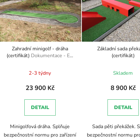
s
p
r
o
d
Zahradní minigolf - dráha
Základní sada přek
u
(certifikát)
Dokumentace - EN
(certifikát)
k
1176 - Technická zpráva,
Průměrné
t
Brožura, Školení zaměstnanců
2-3 týdny
Skladem
ů
hodnocení
produktu
23 900 Kč
8 900 Kč
je
5,0
DETAIL
DETAIL
z
5
Minigolfová dráha. Splňuje
Sada pěti překážek. 
hvězdiček.
bezpečnostní normu pro zařízení
bezpečnostní normu pro