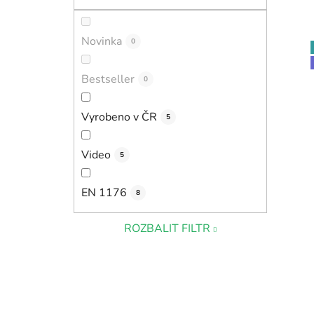
Novinka
0
Bestseller
0
Vyrobeno v ČR
5
Video
5
EN 1176
8
ROZBALIT FILTR