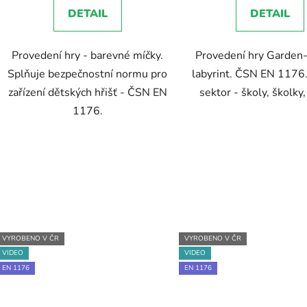
5,0
DETAIL
DETAIL
z
5
Provedení hry - barevné míčky.
Provedení hry Garden
hvězdič
Splňuje bezpečnostní normu pro
labyrint. ČSN EN 1176.
zařízení dětských hřišť - ČSN EN
sektor - školy, školky,
1176.
VYROBENO V ČR
VYROBENO V ČR
VIDEO
VIDEO
EN 1176
EN 1176