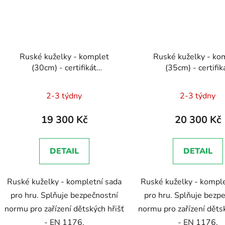
Ruské kuželky - komplet
Ruské kuželky - ko
(30cm) - certifikát
(35cm) - certifik
Dokumentace - EN 1176 -
Dokumentace - EN 1
Průměrné
Průměr
Technická zpráva, Brožura,
Technická zpráva, Br
2-3 týdny
2-3 týdny
Školení zaměstnanců
hodnocení
Školení zaměstna
hodnoc
produktu
produk
19 300 Kč
20 300 Kč
je
je
5,0
5,0
DETAIL
DETAIL
z
z
5
5
Ruské kuželky - kompletní sada
Ruské kuželky - komple
hvězdiček.
hvězdič
pro hru. Splňuje bezpečnostní
pro hru. Splňuje bezp
normu pro zařízení dětských hřišť
normu pro zařízení děts
- EN 1176.
- EN 1176.