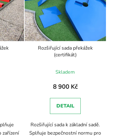
p
r
o
d
u
k
ážek
Rozšiřující sada překážek
t
(certifikát)
ů
Skladem
8 900 Kč
DETAIL
Splňuje
Rozšiřující sada k základní sadě.
 zařízení
Splňuje bezpečnostní normu pro