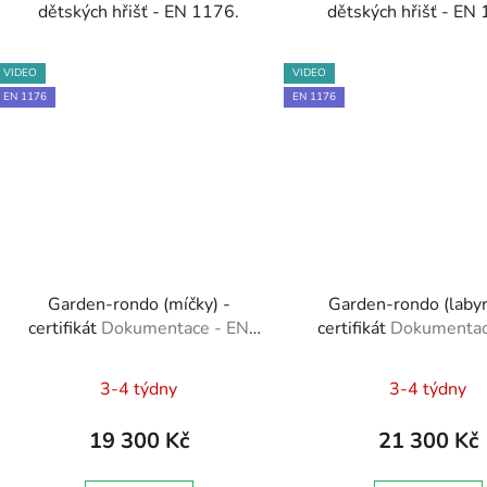
dětských hřišť - EN 1176.
dětských hřišť - EN
VIDEO
VIDEO
EN 1176
EN 1176
Garden-rondo (míčky) -
Garden-rondo (labyr
certifikát
Dokumentace - EN
certifikát
Dokumentac
1176 - Technická zpráva,
1176 - Technická zp
Průměr
Brožura, Školení zaměstnanců
Brožura, Školení zamě
3-4 týdny
3-4 týdny
hodnoc
produk
19 300 Kč
21 300 Kč
je