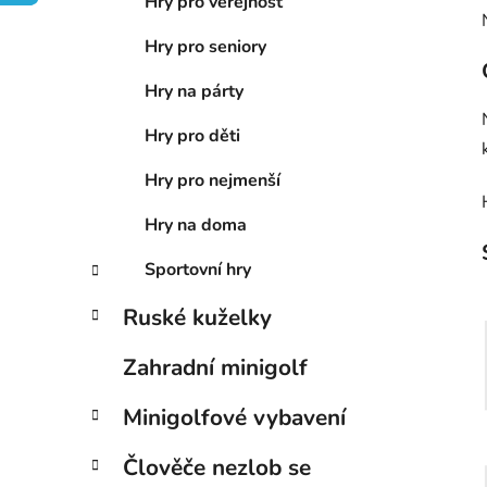
n
Hry pro veřejnost
í
Hry pro seniory
p
a
Hry na párty
n
Hry pro děti
e
l
Hry pro nejmenší
Hry na doma
Sportovní hry
Ruské kuželky
Zahradní minigolf
Minigolfové vybavení
Člověče nezlob se