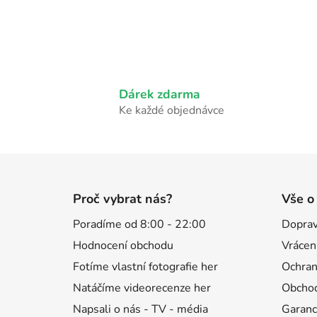
Dárek zdarma
Ke každé objednávce
Z
á
Proč vybrat nás?
Vše o
p
Poradíme od 8:00 - 22:00
Doprav
a
Hodnocení obchodu
Vrácen
t
í
Fotíme vlastní fotografie her
Ochran
Natáčíme videorecenze her
Obchod
Napsali o nás - TV - média
Garanc