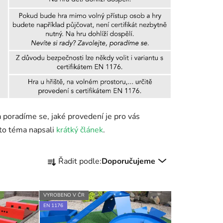
 poradíme se, jaké provedení je pro vás
oto téma napsali
krátký článek
.
Ř
Řadit podle:
Doporučujeme
a
z
e
VYROBENO V ČR
n
EN 1176
í