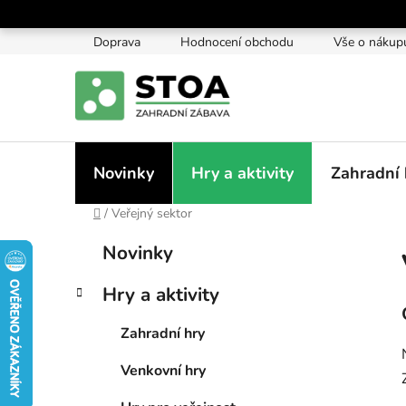
Přejít
na
Doprava
Hodnocení obchodu
Vše o nákup
obsah
Novinky
Hry a aktivity
Zahradní 
Domů
/
Veřejný sektor
P
K
Přeskočit
Novinky
a
kategorie
o
t
s
Hry a aktivity
e
t
g
r
Zahradní hry
o
a
r
Venkovní hry
i
n
e