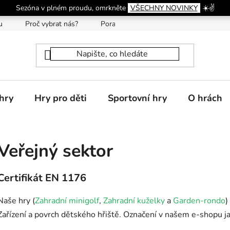
Sezóna v plném proudu, omrkněte
VŠECHNY NOVINKY
☀️✌️
u
Proč vybrat nás?
Poradna
hry
Hry pro děti
Sportovní hry
O hrách
Veřejný sektor
Certifikát EN 1176
Naše hry (
Zahradní minigolf
,
Zahradní kuželky
a
Garden-rondo
)
Zařízení a povrch dětského hřiště. Označení v našem e-shopu jak