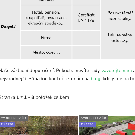
Naše základní doporučení. Pokud si nevíte rady,
zavolejte nám
a
nejvhodnější. Případně koukněte k nám na
blog
, kde jsme na t
Stránka
1
z
1
-
8
položek celkem
V
VYROBENO V ČR
VYROBENO V ČR
ý
EN 1176
EN 1176
p