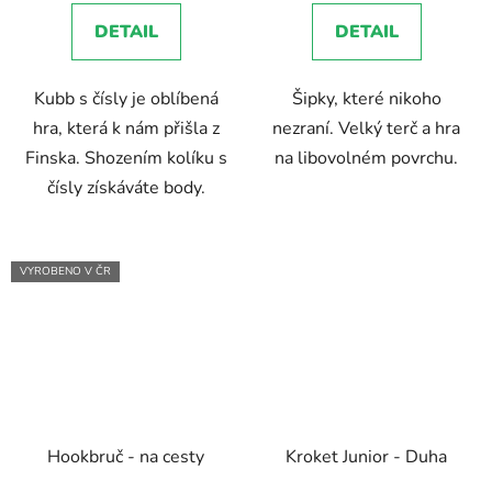
5,0
3,0
DETAIL
DETAIL
z
z
5
5
Kubb s čísly je oblíbená
Šipky, které nikoho
hvězdiček.
hvězdiček.
hra, která k nám přišla z
nezraní. Velký terč a hra
Finska. Shozením kolíku s
na libovolném povrchu.
čísly získáváte body.
VYROBENO V ČR
Hookbruč - na cesty
Kroket Junior - Duha