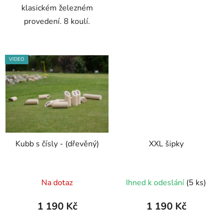
klasickém železném
provedení. 8 koulí.
VIDEO
Kubb s čísly - (dřevěný)
XXL šipky
Průměrné
Průměrné
Na dotaz
Ihned k odeslání
(5 ks)
hodnocení
hodnocení
produktu
produktu
1 190 Kč
1 190 Kč
je
je