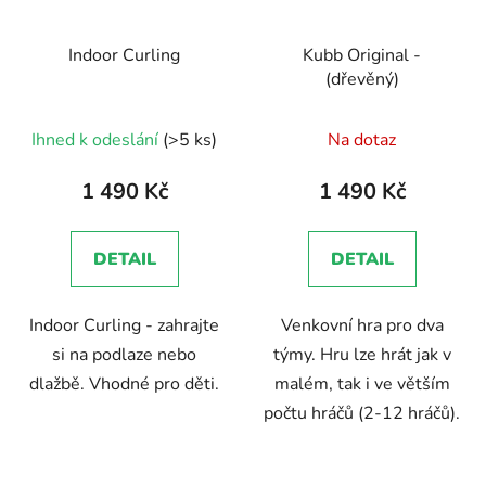
Indoor Curling
Kubb Original -
(dřevěný)
Průměrné
Ihned k odeslání
(>5 ks)
Na dotaz
hodnocení
produktu
1 490 Kč
1 490 Kč
je
5,0
DETAIL
DETAIL
z
5
Indoor Curling - zahrajte
Venkovní hra pro dva
hvězdiček.
si na podlaze nebo
týmy. Hru lze hrát jak v
dlažbě. Vhodné pro děti.
malém, tak i ve větším
počtu hráčů (2-12 hráčů).