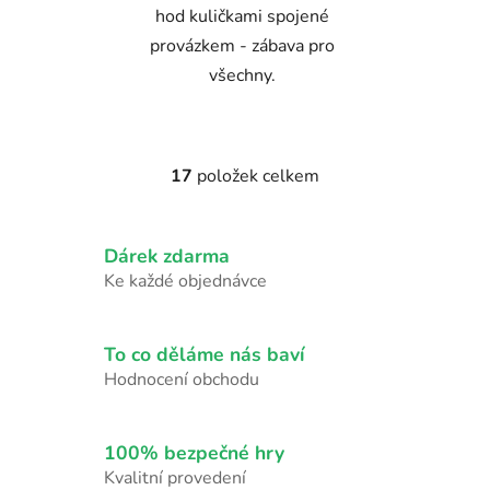
hod kuličkami spojené
provázkem - zábava pro
všechny.
17
položek celkem
O
v
l
Dárek zdarma
á
d
Ke každé objednávce
a
c
í
To co děláme nás baví
p
Hodnocení obchodu
r
v
k
100% bezpečné hry
y
Kvalitní provedení