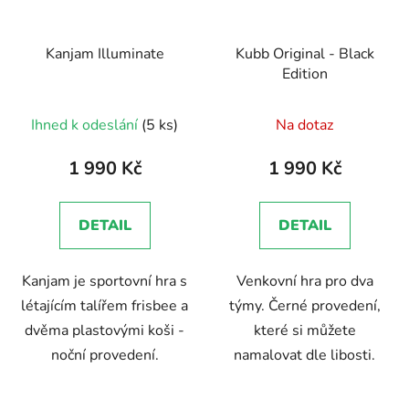
Kanjam Illuminate
Kubb Original - Black
Edition
Průměrné
Ihned k odeslání
(5 ks)
Na dotaz
hodnocení
produktu
1 990 Kč
1 990 Kč
je
5,0
DETAIL
DETAIL
z
5
Kanjam je sportovní hra s
Venkovní hra pro dva
hvězdiček.
létajícím talířem frisbee a
týmy. Černé provedení,
dvěma plastovými koši -
které si můžete
noční provedení.
namalovat dle libosti.