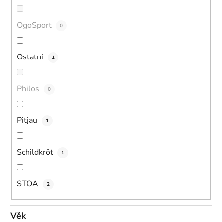
OgoSport
0
Ostatní
1
Philos
0
Pitjau
1
Schildkröt
1
STOA
2
Věk