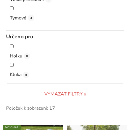
Týmové
3
Určeno pro
Holku
8
Kluka
8
VYMAZAT FILTRY
Položek k zobrazení:
17
V
NOVINKA