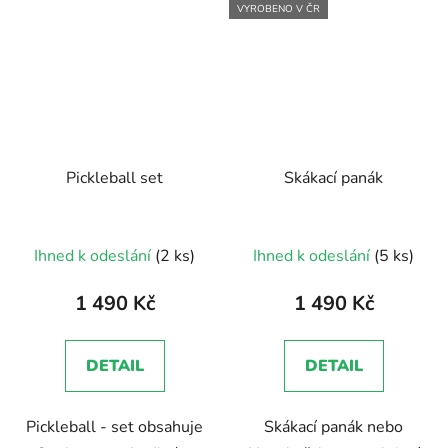
VYROBENO V ČR
Pickleball set
Skákací panák
Průměrné
Průměrné
Ihned k odeslání
(2 ks)
Ihned k odeslání
(5 ks)
hodnocení
hodnocení
produktu
produktu
1 490 Kč
1 490 Kč
je
je
5,0
5,0
DETAIL
DETAIL
z
z
5
5
Pickleball - set obsahuje
Skákací panák nebo
hvězdiček.
hvězdiček.