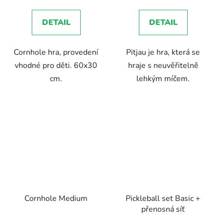
5,0
DETAIL
DETAIL
z
5
Cornhole hra, provedení
Pitjau je hra, která se
hvězdiček.
vhodné pro děti. 60x30
hraje s neuvěřitelně
cm.
lehkým míčem.
Cornhole Medium
Pickleball set Basic +
přenosná síť