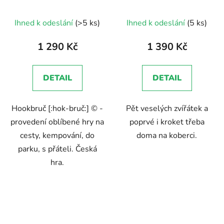
Průměrné
Průměrné
Ihned k odeslání
(>5 ks)
Ihned k odeslání
(5 ks)
hodnocení
hodnocení
produktu
produktu
1 290 Kč
1 390 Kč
je
je
5,0
4,7
DETAIL
DETAIL
z
z
5
5
Hookbruč [:hok-bruč:] © -
Pět veselých zvířátek a
hvězdiček.
hvězdiček.
provedení oblíbené hry na
poprvé i kroket třeba
cesty, kempování, do
doma na koberci.
parku, s přáteli. Česká
hra.