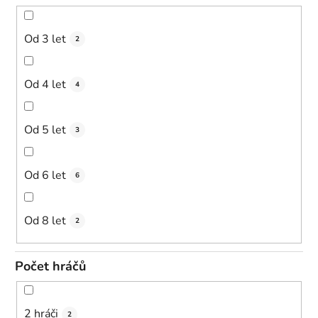
Od 3 let
2
Od 4 let
4
Od 5 let
3
Od 6 let
6
Od 8 let
2
Počet hráčů
2 hráči
2