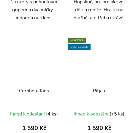
2 rakety s pohodlným
Hopskoč, hra pro aktivní
gripem a dva míčky -
děti a rodiče. Hrajte na
indoor a outdoor.
dlažbě, ale třeba i trávě.
NOVINKA
BESTSELLER
Cornhole Kids
Pitjau
Průměrné
Ihned k odeslání
(4 ks)
Ihned k odeslání
(>5 ks)
hodnocení
produktu
1 590 Kč
1 590 Kč
je