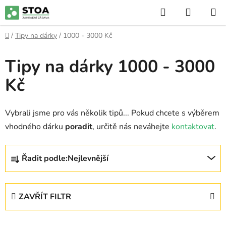
Přejít
Hledat
NÁKUP
na
KOŠÍK
obsah
Domů
/
Tipy na dárky
/
1000 - 3000 Kč
Tipy na dárky 1000 - 3000
Kč
Vybrali jsme pro vás několik tipů... Pokud chcete s výběrem
vhodného dárku
poradit
, určitě nás neváhejte
kontaktovat
.
Ř
Řadit podle:
Nejlevnější
a
z
e
ZAVŘÍT FILTR
n
í