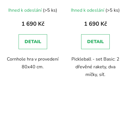
Průměrné
Ihned k odeslání
(>5 ks)
Ihned k odeslání
(>5 ks)
hodnocení
produktu
1 690 Kč
1 690 Kč
je
4,0
DETAIL
DETAIL
z
5
Cornhole hra v provedení
Pickleball - set Basic: 2
hvězdiček.
80x40 cm.
dřevěné rakety, dva
míčky, síť.