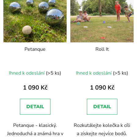
ý
p
i
s
p
r
Petanque
Roll It
o
d
u
Průměrné
Ihned k odeslání
(>5 ks)
Ihned k odeslání
(>5 ks)
k
hodnocení
t
produktu
1 090 Kč
1 090 Kč
ů
je
5,0
DETAIL
DETAIL
z
5
Petanque - klasický.
Rozkutálejte kolečka k cíli
hvězdiček.
Jednoduchá a známá hra v
a získejte nejvíce bodů.