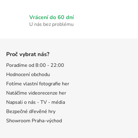
v
ý
p
Vrácení do 60 dní
i
U nás bez problému
s
u
Z
á
Proč vybrat nás?
p
a
Poradíme od 8:00 - 22:00
t
Hodnocení obchodu
í
Fotíme vlastní fotografie her
Natáčíme videorecenze her
Napsali o nás - TV - média
Bezpečné dřevěné hry
Showroom Praha-východ