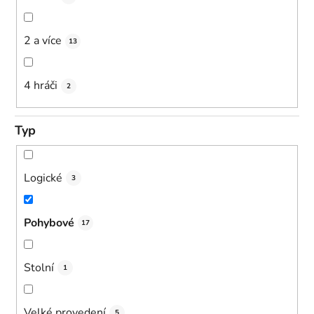
2 a více
13
4 hráči
2
Typ
Logické
3
Pohybové
17
Stolní
1
Velké provedení
5