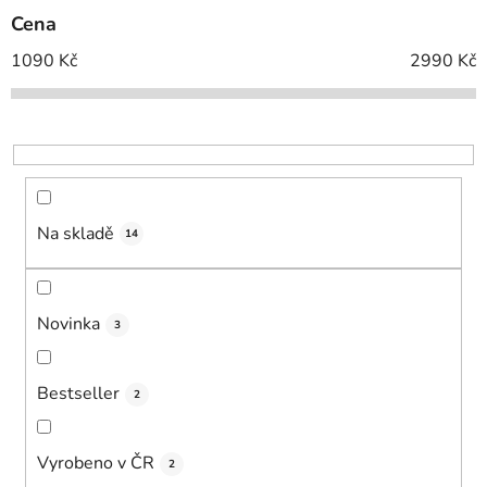
p
Cena
r
o
1090
Kč
2990
Kč
d
u
k
t
ů
Na skladě
14
Novinka
3
Bestseller
2
Vyrobeno v ČR
2