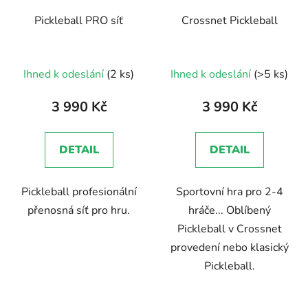
Pickleball PRO síť
Crossnet Pickleball
Průměrné
Ihned k odeslání
(2 ks)
Ihned k odeslání
(>5 ks)
hodnocení
produktu
3 990 Kč
3 990 Kč
je
5,0
DETAIL
DETAIL
z
5
Pickleball profesionální
Sportovní hra pro 2-4
hvězdiček.
přenosná síť pro hru.
hráče... Oblíbený
Pickleball v Crossnet
provedení nebo klasický
Pickleball.