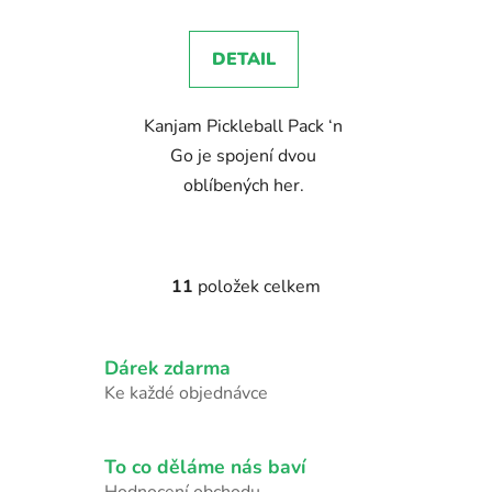
DETAIL
Kanjam Pickleball Pack ‘n
Go je spojení dvou
oblíbených her.
11
položek celkem
O
v
l
Dárek zdarma
á
d
Ke každé objednávce
a
c
í
To co děláme nás baví
p
Hodnocení obchodu