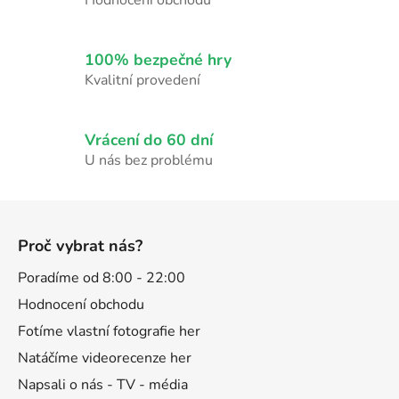
r
v
k
100% bezpečné hry
y
Kvalitní provedení
v
ý
p
Vrácení do 60 dní
i
U nás bez problému
s
u
Z
á
Proč vybrat nás?
p
a
Poradíme od 8:00 - 22:00
t
Hodnocení obchodu
í
Fotíme vlastní fotografie her
Natáčíme videorecenze her
Napsali o nás - TV - média