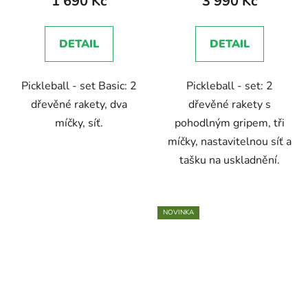
1 690 Kč
3 990 Kč
DETAIL
DETAIL
Pickleball - set Basic: 2
Pickleball - set: 2
dřevěné rakety, dva
dřevěné rakety s
míčky, síť.
pohodlným gripem, tři
míčky, nastavitelnou síť a
tašku na uskladnění.
NOVINKA