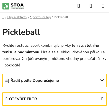
Přejít
Hledat
NÁKUP
na
KOŠÍK
obsah
Domů
/
Hry a aktivity
/
Sportovní hry
/
Pickleball
Pickleball
Rychle rostoucí sport kombinující prvky
tenisu, stolního
tenisu a badmintonu
. Hraje se s lehkou dřevěnou pálkou a
perforovaným (děrovaným) míčkem, vhodný pro začátečníky
i pokročilé.
Ř
Řadit podle:
Doporučujeme
a
z
e
OTEVŘÍT FILTR
n
í