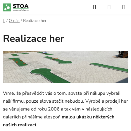
Přejít
Hledat
NÁKUP
na
KOŠÍK
obsah
Domů
/
O nás
/
Realizace her
Realizace her
Víme, že přesvědčit vás o tom, abyste při nákupu vybrali
naší firmu, pouze slova stačit nebudou. Výrobě a prodeji her
se věnujeme od roku 2006 a tak vám v následujících
galeriích přinášíme alespoň
malou ukázku některých
našich realizaci
.