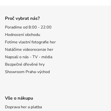
Z
á
Proč vybrat nás?
p
a
Poradíme od 8:00 - 22:00
t
Hodnocení obchodu
í
Fotíme vlastní fotografie her
Natáčíme videorecenze her
Napsali o nás - TV - média
Bezpečné dřevěné hry
Showroom Praha-východ
Vše o nákupu
Doprava her a platba