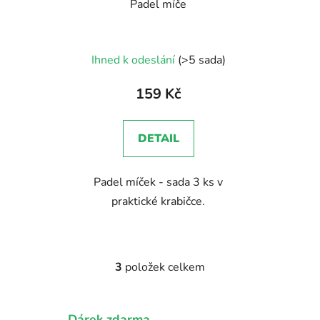
Padel míče
Ihned k odeslání
(>5 sada)
159 Kč
DETAIL
Padel míček - sada 3 ks v
praktické krabičce.
3
položek celkem
O
v
l
Dárek zdarma