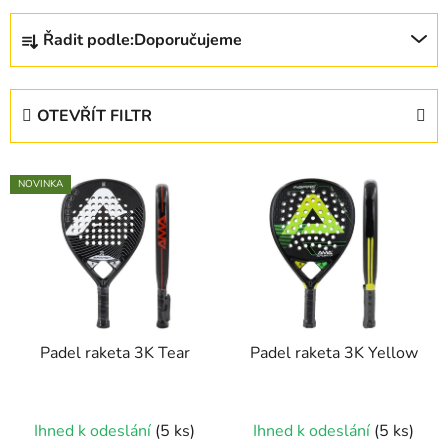
Ř
Řadit podle:
Doporučujeme
a
z
e
OTEVŘÍT FILTR
n
í
V
p
NOVINKA
ý
r
p
o
i
d
s
u
p
k
r
t
Padel raketa 3K Tear
Padel raketa 3K Yellow
o
ů
d
u
Ihned k odeslání
(5 ks)
Ihned k odeslání
(5 ks)
k