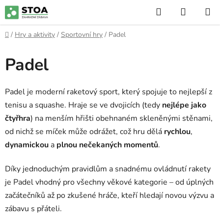
Přejít
Hledat
NÁKUP
na
KOŠÍK
obsah
Domů
/
Hry a aktivity
/
Sportovní hry
/
Padel
Padel
Padel je moderní raketový sport, který spojuje to nejlepší z
tenisu a squashe. Hraje se ve dvojicích (tedy
nejlépe jako
čtyřhra
) na menším hřišti obehnaném skleněnými stěnami,
od nichž se míček může odrážet, což hru dělá
rychlou
,
dynamickou
a
plnou nečekaných momentů
.
Díky jednoduchým pravidlům a snadnému ovládnutí rakety
je Padel vhodný pro všechny věkové kategorie – od úplných
začátečníků až po zkušené hráče, kteří hledají novou výzvu a
zábavu s přáteli.