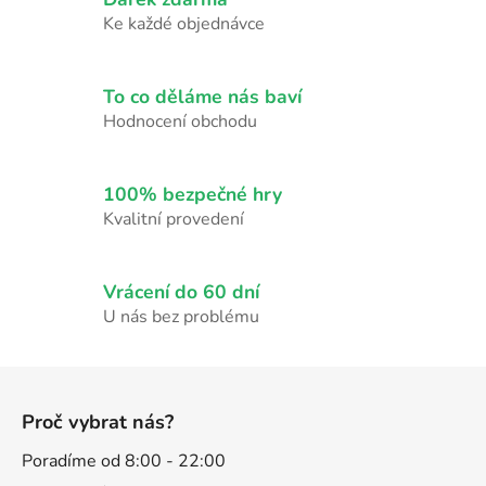
á
d
Ke každé objednávce
a
c
í
To co děláme nás baví
p
Hodnocení obchodu
r
v
k
100% bezpečné hry
y
Kvalitní provedení
v
ý
p
Vrácení do 60 dní
i
U nás bez problému
s
u
Z
á
Proč vybrat nás?
p
a
Poradíme od 8:00 - 22:00