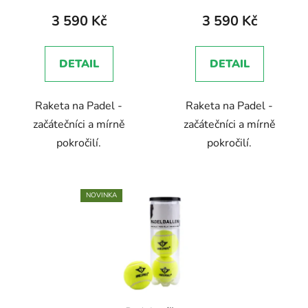
t
3 590 Kč
3 590 Kč
ů
DETAIL
DETAIL
Raketa na Padel -
Raketa na Padel -
začátečníci a mírně
začátečníci a mírně
pokročilí.
pokročilí.
NOVINKA