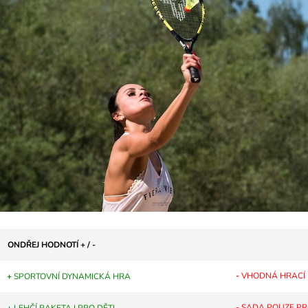
ONDŘEJ HODNOTÍ + / -
-
VHODNÁ HRACÍ P
+
SPORTOVNÍ DYNAMICKÁ HRA
-
SADA POUZE PR