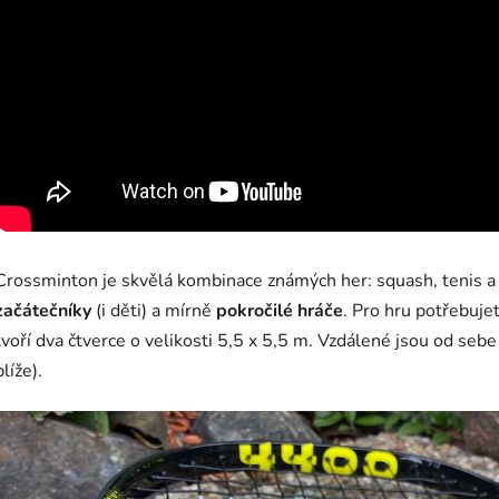
Crossminton je skvělá kombinace známých her: squash, tenis a
začátečníky
(i děti) a mírně
pokročilé hráče
. Pro hru potřebujet
tvoří dva čtverce o velikosti 5,5 x 5,5 m. Vzdálené jsou od seb
blíže).