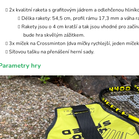
2x kvalitní raketa s grafitovým jádrem a odlehčenou hliník
Délka rakety: 54,5 cm, profil rámu 17,3 mm a váha 
Rakety jsou o 4 cm kratší a tak jsou vhodné pro začína
bude hra skvělým zážitkem.
3x míček na Crossminton (dva míčky rychlejší, jeden míček
Síťovou tašku na přenášení herní sady.
Parametry hry