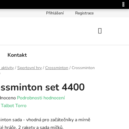
Přihlášení
Registrace
NÁKUPNÍ
KOŠÍK
Kontakt
 aktivity
/
Sportovní hry
/
Crossminton
/
Crossminton
0
ssminton set 4400
né
dnoceno
Podrobnosti hodnocení
ení
:
Talbot Torro
tu
nton sada - vhodná pro začátečníky a mírně
lé hráče. 2 rakety a sada míčků.