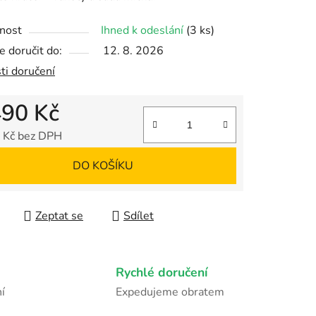
nost
Ihned k odeslání
(3 ks)
 doručit do:
12. 8. 2026
ek.
ti doručení
490 Kč
 Kč bez DPH
 cena:
DO KOŠÍKU
Zeptat se
Sdílet
Rychlé doručení
í
Expedujeme obratem