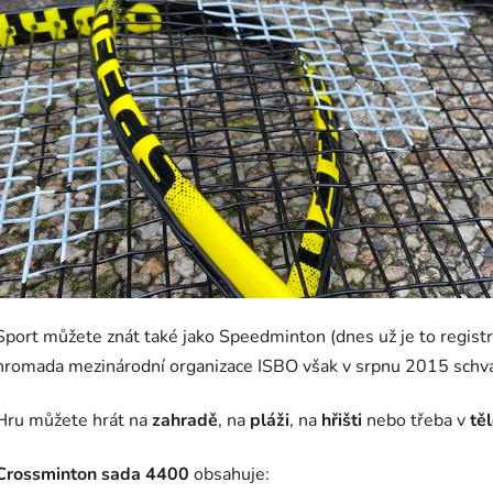
Sport můžete znát také jako Speedminton (dnes už je to regist
hromada mezinárodní organizace ISBO však v srpnu 2015 schvá
Hru můžete hrát na
zahradě
, na
pláži
, na
hřišti
nebo třeba v
tě
Crossminton sada 4400
obsahuje: