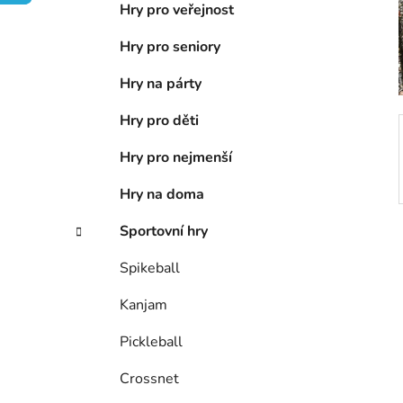
e
n
Hry pro veřejnost
í
Hry pro seniory
p
a
Hry na párty
n
Hry pro děti
e
l
Hry pro nejmenší
Hry na doma
Sportovní hry
Spikeball
Kanjam
Pickleball
Crossnet