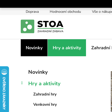
Přejít
na
Doprava
Hodnocení obchodu
Vše o nákup
obsah
Novinky
Hry a aktivity
Zahradní 
P
K
Přeskočit
Novinky
a
kategorie
o
t
s
Hry a aktivity
e
t
g
r
Zahradní hry
o
a
r
Venkovní hry
i
n