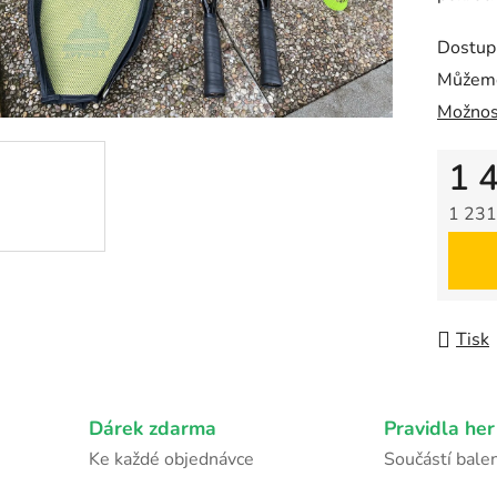
z
Dostup
5
Můžeme
hvězdič
Možnos
1 
1 231
Měrná
Tisk
Dárek zdarma
Pravidla her
Ke každé objednávce
Součástí balen