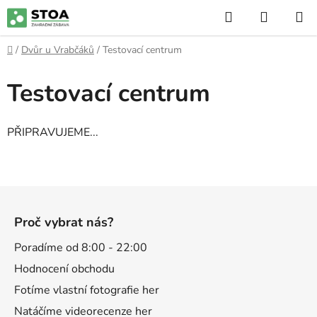
Přejít
Hledat
NÁKUP
na
KOŠÍK
obsah
Domů
/
Dvůr u Vrabčáků
/
Testovací centrum
Testovací centrum
PŘIPRAVUJEME...
Z
á
Proč vybrat nás?
p
a
Poradíme od 8:00 - 22:00
t
Hodnocení obchodu
í
Fotíme vlastní fotografie her
Natáčíme videorecenze her