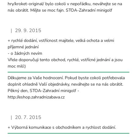
hry/kroket-original/ bylo cokoli v nepořádku, neváhejte se na
nás obrátit. Mějte se moc fajn. STOA-Zahradní minigolf
|
29. 9. 2015
Hodnocení obchodu je 5 z 5 hvězdiček.
+ rychlé dodání, vstřícnost majitele, velká ochota a velmi
příjemné jednání
- o žádných nevím
Vřele doporučuji tento obchod, rychlé, vstřícné jednání a jsou
moc milí:)
Děkujeme za Vaše hodnocení. Pokud byste cokoli potřebovala
doplnit ohledně Vaší objednávky, neváhejte se na nás obrátit.
Pěkný den, STOA-Zahradní minigolf -
http://eshop.zahradnizabava.cz
|
20. 7. 2015
Hodnocení obchodu je 5 z 5 hvězdiček.
+ Výborná komunikace s obchodníkem a rychlost dodání.