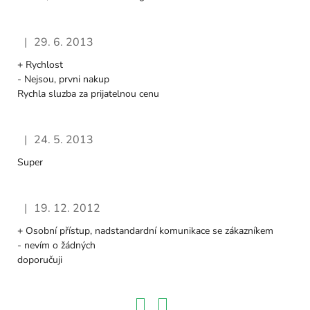
|
29. 6. 2013
Hodnocení obchodu je 5 z 5 hvězdiček.
+ Rychlost
- Nejsou, prvni nakup
Rychla sluzba za prijatelnou cenu
|
24. 5. 2013
Hodnocení obchodu je 5 z 5 hvězdiček.
Super
|
19. 12. 2012
Hodnocení obchodu je 5 z 5 hvězdiček.
+ Osobní přístup, nadstandardní komunikace se zákazníkem
- nevím o žádných
doporučuji
S