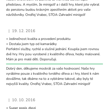
představu. A myslím, že minigolf a i další hry, které jste vybral
do penzionu budou krásným zpestřením aktivit pro vaše
návštěvníky. Ondřej Vrabec, STOA-Zahradní minigolf
|
19. 12. 2016
Hodnocení obchodu je 5 z 5 hvězdiček.
+ Jedinečnost kvalita a provedení produktu
+ Dostala jsem typ od kamarádky
Perfektní služby, rychlé a slušné jednání. Koupila jsem rovnou
dvě hry. Hry jsou vyrobené z kvalitního dřeva, hezky malované.
Mám je pro malé děti. Doporučuji.
Dobrý den, děkujeme mockrát za vaše hodnocení. Naše hry
vyrábíme pouze z kvalitního tvrdého dřeva a i hry, které k nám
dovážíme, tak dbáme na to a vybíráme takové, aby byly té
nejvyšší kvality. Ondřej Vrabec, STOA-Zahradní minigolf
|
10. 10. 2016
Hodnocení obchodu je 5 z 5 hvězdiček.
+ Super popis zbozi