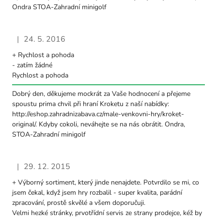
Ondra STOA-Zahradní minigolf
|
24. 5. 2016
Hodnocení obchodu je 5 z 5 hvězdiček.
+ Rychlost a pohoda
- zatím žádné
Rychlost a pohoda
Dobrý den, děkujeme mockrát za Vaše hodnocení a přejeme
spoustu prima chvil při hraní Kroketu z naší nabídky:
http://eshop.zahradnizabava.cz/male-venkovni-hry/kroket-
original/. Kdyby cokoli, neváhejte se na nás obrátit. Ondra,
STOA-Zahradní minigolf
|
29. 12. 2015
Hodnocení obchodu je 5 z 5 hvězdiček.
+ Výborný sortiment, který jinde nenajdete. Potvrdilo se mi, co
jsem čekal, když jsem hry rozbalil - super kvalita, parádní
zpracování, prostě skvělé a všem doporučuji.
Velmi hezké stránky, prvotřídní servis ze strany prodejce, kéž by