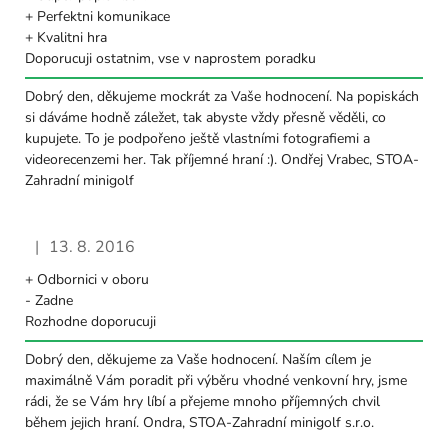
+ Perfektni komunikace
+ Kvalitni hra
Doporucuji ostatnim, vse v naprostem poradku
Dobrý den, děkujeme mockrát za Vaše hodnocení. Na popiskách
si dáváme hodně záležet, tak abyste vždy přesně věděli, co
kupujete. To je podpořeno ještě vlastními fotografiemi a
videorecenzemi her. Tak příjemné hraní :). Ondřej Vrabec, STOA-
Zahradní minigolf
|
13. 8. 2016
Hodnocení obchodu je 5 z 5 hvězdiček.
+ Odbornici v oboru
- Zadne
Rozhodne doporucuji
Dobrý den, děkujeme za Vaše hodnocení. Naším cílem je
maximálně Vám poradit při výběru vhodné venkovní hry, jsme
rádi, že se Vám hry líbí a přejeme mnoho příjemných chvil
během jejich hraní. Ondra, STOA-Zahradní minigolf s.r.o.