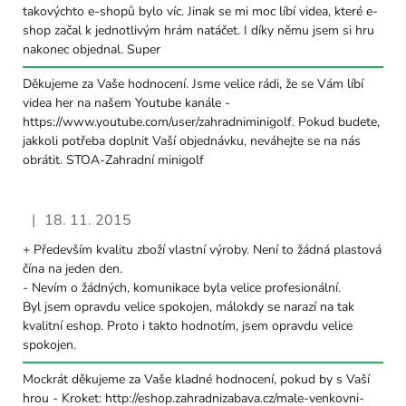
takovýchto e-shopů bylo víc. Jinak se mi moc líbí videa, které e-
shop začal k jednotlivým hrám natáčet. I díky němu jsem si hru
nakonec objednal. Super
Děkujeme za Vaše hodnocení. Jsme velice rádi, že se Vám líbí
videa her na našem Youtube kanále -
https://www.youtube.com/user/zahradniminigolf. Pokud budete,
jakkoli potřeba doplnit Vaší objednávku, neváhejte se na nás
obrátit. STOA-Zahradní minigolf
|
18. 11. 2015
Hodnocení obchodu je 5 z 5 hvězdiček.
+ Především kvalitu zboží vlastní výroby. Není to žádná plastová
čína na jeden den.
- Nevím o žádných, komunikace byla velice profesionální.
Byl jsem opravdu velice spokojen, málokdy se narazí na tak
kvalitní eshop. Proto i takto hodnotím, jsem opravdu velice
spokojen.
Mockrát děkujeme za Vaše kladné hodnocení, pokud by s Vaší
hrou - Kroket: http://eshop.zahradnizabava.cz/male-venkovni-