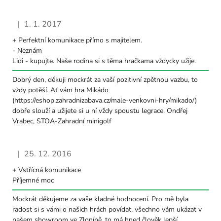
ý
p
i
|
1. 1. 2017
Hodnocení obchodu je 5 z 5 hvězdiček.
s
+ Perfektní komunikace přímo s majitelem.
h
- Neznám
Lidi - kupujte. Naše rodina si s těma hračkama vždycky užije.
o
d
Dobrý den, děkuji mockrát za vaší pozitivní zpětnou vazbu, to
n
vždy potěší. Ať vám hra Mikádo
o
(https://eshop.zahradnizabava.cz/male-venkovni-hry/mikado/)
dobře slouží a užijete si u ní vždy spoustu legrace. Ondřej
c
Vrabec, STOA-Zahradní minigolf
e
n
í
|
25. 12. 2016
Hodnocení obchodu je 5 z 5 hvězdiček.
+ Vstřícná komunikace
Příjemné moc
Mockrát děkujeme za vaše kladné hodnocení. Pro mě byla
radost si s vámi o našich hrách povídat, všechno vám ukázat v
našem showroom ve Zloníně, to má hned člověk lepší