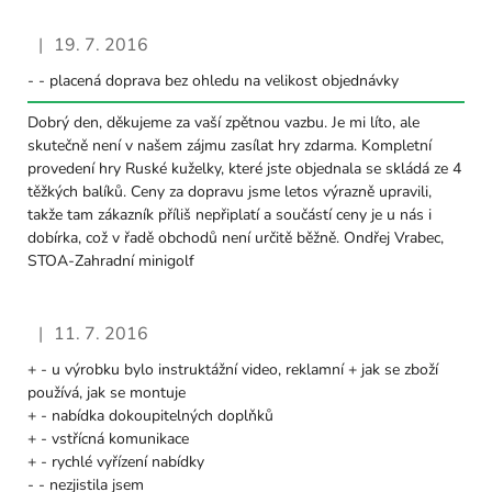
|
19. 7. 2016
Hodnocení obchodu je 5 z 5 hvězdiček.
- - placená doprava bez ohledu na velikost objednávky
Dobrý den, děkujeme za vaší zpětnou vazbu. Je mi líto, ale
skutečně není v našem zájmu zasílat hry zdarma. Kompletní
provedení hry Ruské kuželky, které jste objednala se skládá ze 4
těžkých balíků. Ceny za dopravu jsme letos výrazně upravili,
takže tam zákazník příliš nepřiplatí a součástí ceny je u nás i
dobírka, což v řadě obchodů není určitě běžně. Ondřej Vrabec,
STOA-Zahradní minigolf
|
11. 7. 2016
Hodnocení obchodu je 5 z 5 hvězdiček.
+ - u výrobku bylo instruktážní video, reklamní + jak se zboží
používá, jak se montuje
+ - nabídka dokoupitelných doplňků
+ - vstřícná komunikace
+ - rychlé vyřízení nabídky
- - nezjistila jsem