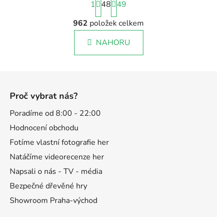
1
48
t
49
r
á
962
položek celkem
O
n
v
k
NAHORU
l
o
á
v
á
d
Z
n
a
á
í
c
Proč vybrat nás?
p
í
p
a
Poradíme od 8:00 - 22:00
r
t
Hodnocení obchodu
v
í
Fotíme vlastní fotografie her
k
y
Natáčíme videorecenze her
v
Napsali o nás - TV - média
ý
Bezpečné dřevěné hry
p
i
Showroom Praha-východ
s