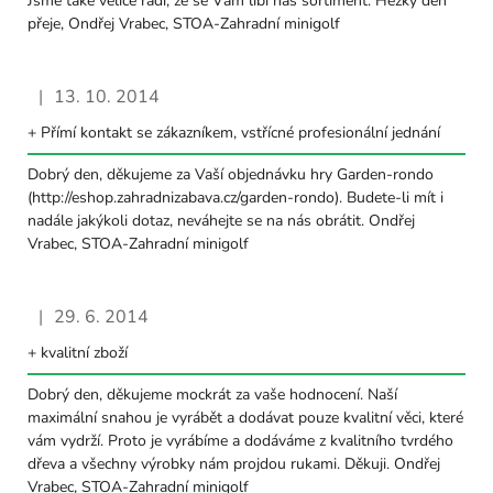
Jsme také velice rádi, že se Vám líbí náš sortiment. Hezký den
přeje, Ondřej Vrabec, STOA-Zahradní minigolf
|
13. 10. 2014
Hodnocení obchodu je 0 z 5 hvězdiček.
+ Přímí kontakt se zákazníkem, vstřícné profesionální jednání
Dobrý den, děkujeme za Vaší objednávku hry Garden-rondo
(http://eshop.zahradnizabava.cz/garden-rondo). Budete-li mít i
nadále jakýkoli dotaz, neváhejte se na nás obrátit. Ondřej
Vrabec, STOA-Zahradní minigolf
|
29. 6. 2014
Hodnocení obchodu je 0 z 5 hvězdiček.
+ kvalitní zboží
Dobrý den, děkujeme mockrát za vaše hodnocení. Naší
maximální snahou je vyrábět a dodávat pouze kvalitní věci, které
vám vydrží. Proto je vyrábíme a dodáváme z kvalitního tvrdého
dřeva a všechny výrobky nám projdou rukami. Děkuji. Ondřej
Vrabec, STOA-Zahradní minigolf