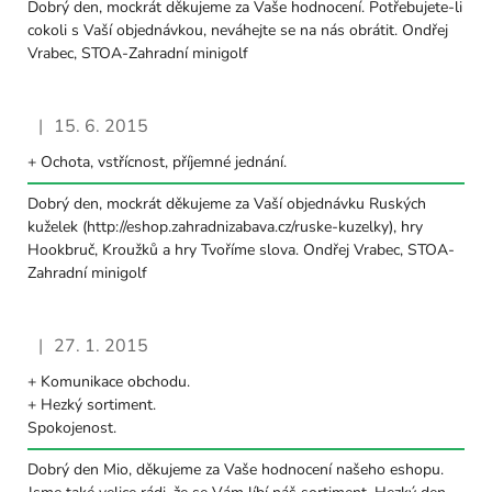
Dobrý den, mockrát děkujeme za Vaše hodnocení. Potřebujete-li
cokoli s Vaší objednávkou, neváhejte se na nás obrátit. Ondřej
Vrabec, STOA-Zahradní minigolf
|
15. 6. 2015
Hodnocení obchodu je 5 z 5 hvězdiček.
+ Ochota, vstřícnost, příjemné jednání.
Dobrý den, mockrát děkujeme za Vaší objednávku Ruských
kuželek (http://eshop.zahradnizabava.cz/ruske-kuzelky), hry
Hookbruč, Kroužků a hry Tvoříme slova. Ondřej Vrabec, STOA-
Zahradní minigolf
|
27. 1. 2015
Hodnocení obchodu je 5 z 5 hvězdiček.
+ Komunikace obchodu.
+ Hezký sortiment.
Spokojenost.
Dobrý den Mio, děkujeme za Vaše hodnocení našeho eshopu.