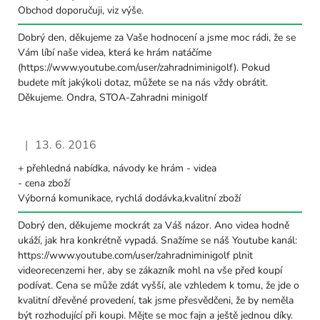
Obchod doporučuji, viz výše.
Dobrý den, děkujeme za Vaše hodnocení a jsme moc rádi, že se
Vám líbí naše videa, která ke hrám natáčíme
(https://www.youtube.com/user/zahradniminigolf). Pokud
budete mít jakýkoli dotaz, můžete se na nás vždy obrátit.
Děkujeme. Ondra, STOA-Zahradni minigolf
|
13. 6. 2016
Hodnocení obchodu je 5 z 5 hvězdiček.
+ přehledná nabídka, návody ke hrám - videa
- cena zboží
Výborná komunikace, rychlá dodávka,kvalitní zboží
Dobrý den, děkujeme mockrát za Váš názor. Ano videa hodně
ukáží, jak hra konkrétně vypadá. Snažíme se náš Youtube kanál:
https://www.youtube.com/user/zahradniminigolf plnit
videorecenzemi her, aby se zákazník mohl na vše před koupí
podívat. Cena se může zdát vyšší, ale vzhledem k tomu, že jde o
kvalitní dřevěné provedení, tak jsme přesvědčeni, že by neměla
být rozhodující při koupi. Mějte se moc fajn a ještě jednou díky.