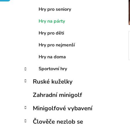
í
Hry pro seniory
p
a
Hry na párty
n
Hry pro děti
e
l
Hry pro nejmenší
Hry na doma
Sportovní hry
Ruské kuželky
Zahradní minigolf
Minigolfové vybavení
Člověče nezlob se