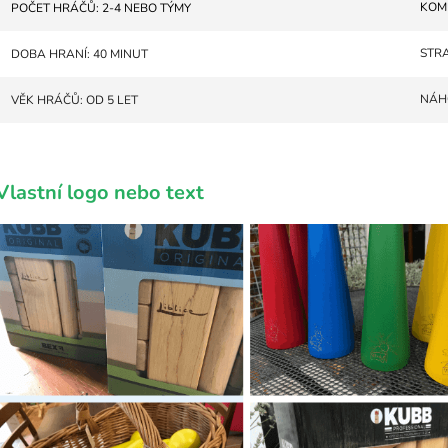
KOM
POČET HRÁČŮ: 2-4 NEBO TÝMY
STRA
DOBA HRANÍ: 40 MINUT
NÁH
VĚK HRÁČŮ: OD 5 LET
Vlastní logo nebo text