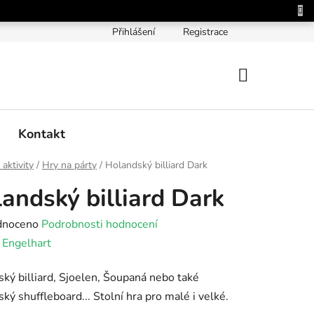
Přihlášení
Registrace
NÁKUPNÍ
KOŠÍK
Kontakt
 aktivity
/
Hry na párty
/
Holandský billiard Dark
andský billiard Dark
né
dnoceno
Podrobnosti hodnocení
ení
:
Engelhart
tu
ký billiard, Sjoelen, Šoupaná nebo také
ký shuffleboard... Stolní hra pro malé i velké.