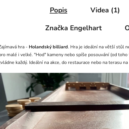
Popis
Videa (1)
Značka
Engelhart
O
Zajímavá hra -
Holandský billiard
. Hra je ideální na větší stů
pro malé i velké. "Hod" kameny nebo spíše posouvání (od toho
zvládne každý. Ideální na akce, do restaurace nebo na terasu na