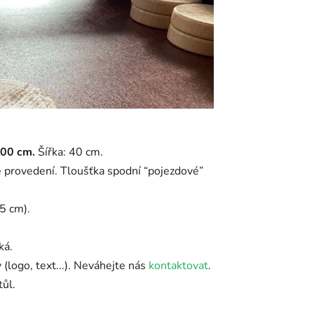
200 cm.
Šířka: 40 cm.
é provedení. Tloušťka spodní “pojezdové”
5 cm).
ká.
(logo, text...). Neváhejte nás
kontaktovat
.
tůl.