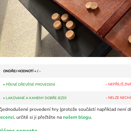
ONDŘEJ HODNOTÍ + / -
-
NEPŘÍLIŠ ZN
+
PĚKNÉ DŘEVĚNÉ PROVEDENÍ
-
NELZE NECH
+
LAKOVANÉ A KAMENY DOBŘE JEZDÍ
Zjednodušené provedení hry (protože součástí například není d
recenzi
, určitě si ji přečtěte na
našem blogu
.
Názor experta