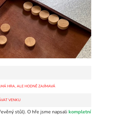
ÁMÁ HRA, ALE HODNĚ ZAJÍMAVÁ
ÁVAT VENKU
řevěný stůl). O hře jsme napsali
kompletní