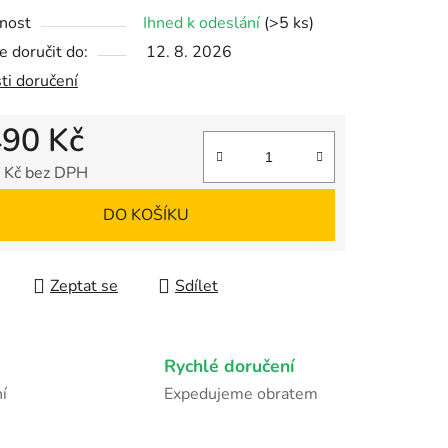
nost
Ihned k odeslání
(>5 ks)
 doručit do:
12. 8. 2026
ek.
ti doručení
490 Kč
 Kč bez DPH
 cena:
DO KOŠÍKU
Zeptat se
Sdílet
Rychlé doručení
í
Expedujeme obratem