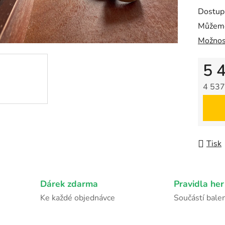
z
Dostup
5
Můžeme
hvězdič
Možnos
5 
4 537
Měrná
Tisk
Dárek zdarma
Pravidla her
Ke každé objednávce
Součástí balen