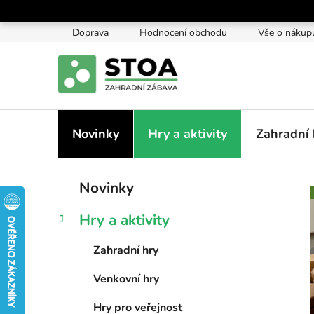
Přejít
na
Doprava
Hodnocení obchodu
Vše o nákup
obsah
Novinky
Hry a aktivity
Zahradní 
P
K
Přeskočit
Novinky
a
kategorie
o
t
s
Hry a aktivity
e
t
g
r
Zahradní hry
o
a
r
Venkovní hry
i
n
e
n
Hry pro veřejnost