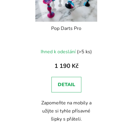
Pop Darts Pro
Průměrné
Ihned k odeslání
(>5 ks)
hodnocení
produktu
1 190 Kč
je
5,0
DETAIL
z
5
Zapomeňte na mobily a
hvězdiček.
užijte si tyhle přísavné
šipky s přáteli.