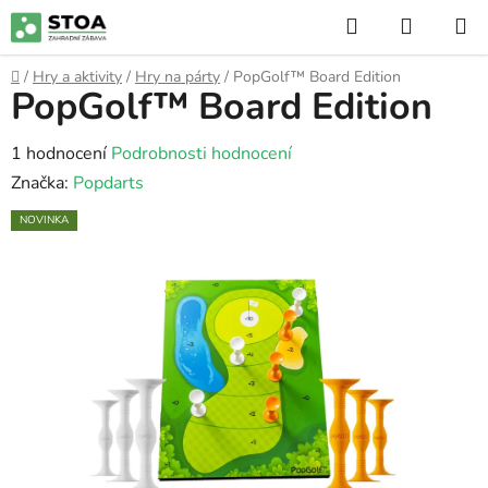
Přejít
Hledat
NÁKUP
na
KOŠÍK
obsah
Domů
/
Hry a aktivity
/
Hry na párty
/
PopGolf™ Board Edition
PopGolf™ Board Edition
Průměrné
1 hodnocení
Podrobnosti hodnocení
hodnocení
Značka:
Popdarts
produktu
NOVINKA
je
5,0
z
5
hvězdiček.