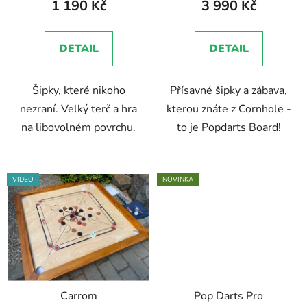
1 190 Kč
3 990 Kč
je
3,0
DETAIL
DETAIL
z
5
Šipky, které nikoho
Přísavné šipky a zábava,
hvězdiček.
nezraní. Velký terč a hra
kterou znáte z Cornhole -
na libovolném povrchu.
to je Popdarts Board!
VIDEO
NOVINKA
Carrom
Pop Darts Pro