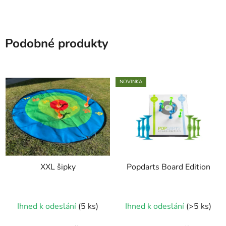
Podobné produkty
NOVINKA
XXL šipky
Popdarts Board Edition
Průměrné
Ihned k odeslání
(5 ks)
Ihned k odeslání
(>5 ks)
hodnocení
produktu