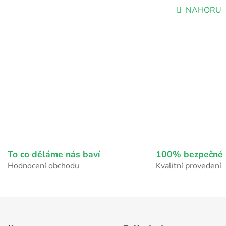
O
á
NAHORU
v
n
k
l
o
á
v
d
á
a
n
c
í
í
p
r
v
k
y
v
To co děláme nás baví
100% bezpečné 
ý
Hodnocení obchodu
Kvalitní provedení
p
i
s
u