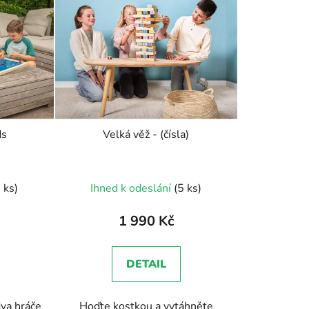
n
í
p
r
o
d
u
k
ds
Velká věž - (čísla)
t
ů
 ks)
Ihned k odeslání
(5 ks)
1 990 Kč
DETAIL
dva hráče
Hoďte kostkou a vytáhněte