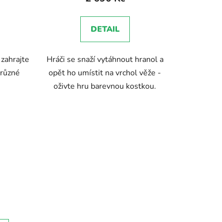
je
5,0
DETAIL
z
5
 zahrajte
Hráči se snaží vytáhnout hranol a
hvězdiček.
 různé
opět ho umístit na vrchol věže -
oživte hru barevnou kostkou.