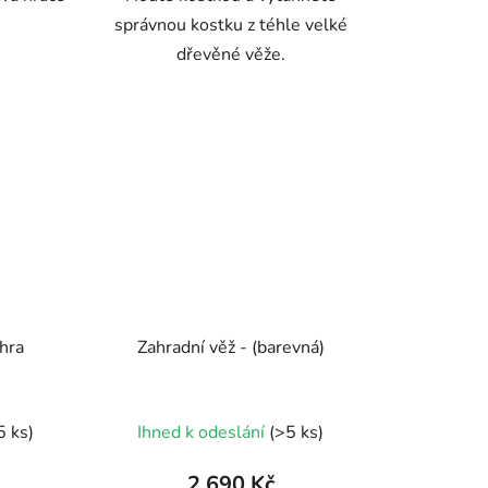
správnou kostku z téhle velké
dřevěné věže.
 hra
Zahradní věž - (barevná)
Průměrné
5 ks)
Ihned k odeslání
(>5 ks)
hodnocení
produktu
2 690 Kč