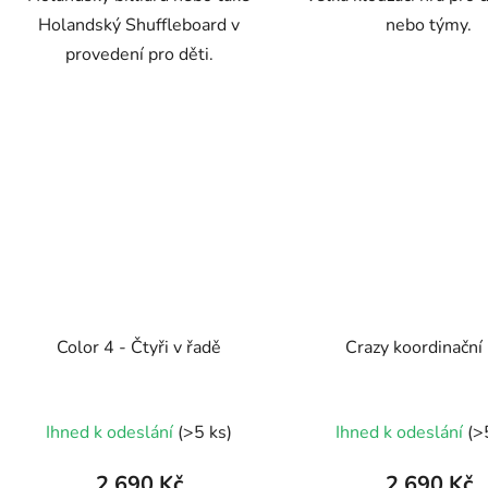
Holandský Shuffleboard v
nebo týmy.
provedení pro děti.
Color 4 - Čtyři v řadě
Crazy koordinační
Ihned k odeslání
(>5 ks)
Ihned k odeslání
(>
2 690 Kč
2 690 Kč