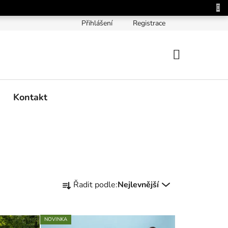
Přihlášení
Registrace
NÁKUPNÍ
KOŠÍK
Kontakt
Ř
Řadit podle:
Nejlevnější
a
z
e
NOVINKA