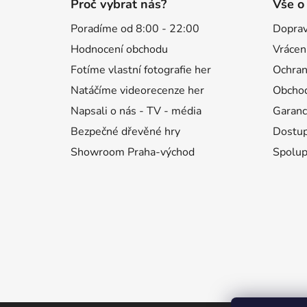
á
Proč vybrat nás?
Vše o
p
Poradíme od 8:00 - 22:00
Doprav
a
Hodnocení obchodu
Vrácen
t
í
Fotíme vlastní fotografie her
Ochran
Natáčíme videorecenze her
Obchod
Napsali o nás - TV - média
Garanc
Bezpečné dřevěné hry
Dostup
Showroom Praha-východ
Spolup