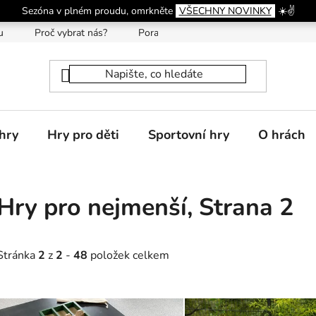
Sezóna v plném proudu, omrkněte
VŠECHNY NOVINKY
☀️✌️
u
Proč vybrat nás?
Poradna
hry
Hry pro děti
Sportovní hry
O hrách
Hry pro nejmenší
, Strana 2
Stránka
2
z
2
-
48
položek celkem
V