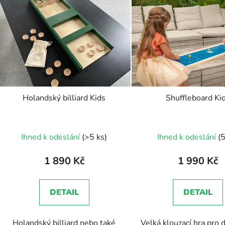
ý
p
s
p
r
o
d
Holandský billiard Kids
Shuffleboard Ki
u
k
t
Ihned k odeslání
(>5 ks)
Ihned k odeslání
(5
ů
1 890 Kč
1 990 Kč
DETAIL
DETAIL
Holandský billiard nebo také
Velká klouzací hra pro 