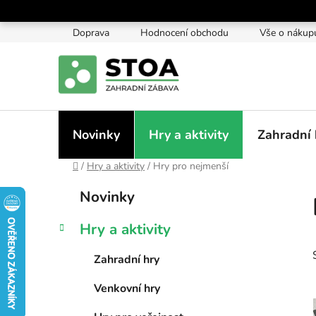
Přejít
na
Doprava
Hodnocení obchodu
Vše o nákup
obsah
Novinky
Hry a aktivity
Zahradní 
Domů
/
Hry a aktivity
/
Hry pro nejmenší
P
K
Přeskočit
Novinky
a
kategorie
o
t
s
Hry a aktivity
e
t
g
r
Zahradní hry
o
a
r
Venkovní hry
i
n
e