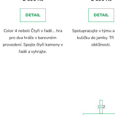
DETAIL
DETAIL
Color 4 neboli Čtyři v řadě... hra
Spolupracujte v týmu a
pro dva hráče v barevném
kuličku do jamky. Tři
provedení. Spojte čtyři kameny v
obtížnosti.
řadě a vyhrajte.
S
1
t
2
r