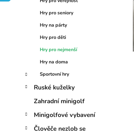
n
Hry pro veřejnost
í
Hry pro seniory
i
p
a
Hry na párty
n
Hry pro děti
e
l
Hry pro nejmenší
Hry na doma
Sportovní hry
Ruské kuželky
Zahradní minigolf
Minigolfové vybavení
Člověče nezlob se