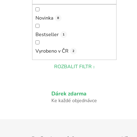
Novinka
8
Bestseller
1
Vyrobeno v ČR
2
ROZBALIT FILTR
Dárek zdarma
Ke každé objednávce
Z