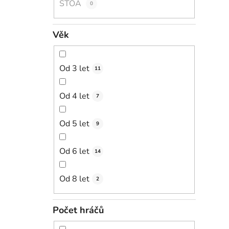
STOA
0
Věk
Od 3 let
11
Od 4 let
7
Od 5 let
9
Od 6 let
14
Od 8 let
2
Počet hráčů