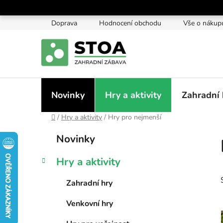
Přejít
na
Doprava
Hodnocení obchodu
Vše o nákup
obsah
Novinky
Hry a aktivity
Zahradní 
Domů
/
Hry a aktivity
/
Hry pro nejmenší
P
K
Přeskočit
Novinky
a
kategorie
o
t
s
Hry a aktivity
e
t
g
r
Zahradní hry
o
a
r
Venkovní hry
i
n
e