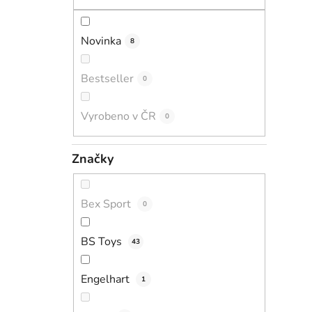
Novinka
8
Bestseller
0
Vyrobeno v ČR
0
Značky
Bex Sport
0
BS Toys
43
Engelhart
1