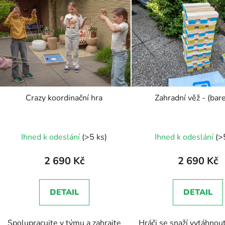
ý
p
s
p
r
o
d
Crazy koordinační hra
Zahradní věž - (bar
u
k
Průměr
t
Ihned k odeslání
(>5 ks)
Ihned k odeslání
(>
ů
hodnoc
produk
2 690 Kč
2 690 Kč
je
5,0
DETAIL
DETAIL
z
5
Spolupracujte v týmu a zahrajte
Hráči se snaží vytáhnout
hvězdič