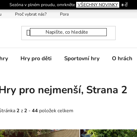
Sezóna v plném proudu, omrkněte
VŠECHNY NOVINKY
☀️✌️
u
Proč vybrat nás?
Poradna
hry
Hry pro děti
Sportovní hry
O hrách
Hry pro nejmenší
, Strana 2
Stránka
2
z
2
-
44
položek celkem
V