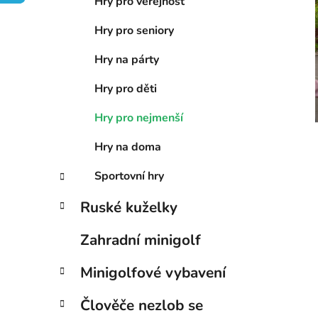
n
Hry pro veřejnost
í
Hry pro seniory
i
p
a
Hry na párty
n
Hry pro děti
e
l
Hry pro nejmenší
Hry na doma
Sportovní hry
Ruské kuželky
Zahradní minigolf
Minigolfové vybavení
Člověče nezlob se