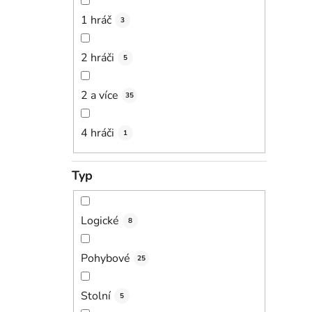
1 hráč
3
2 hráči
5
2 a více
35
4 hráči
1
Typ
Logické
8
Pohybové
25
Stolní
5