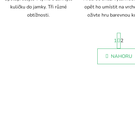
kuličku do jamky. Tři různé
opět ho umístit na vrch
obtížnosti.
oživte hru barevnou k
S
1
t
2
r
O
á
NAHORU
v
n
k
l
o
á
v
d
á
a
n
c
í
í
p
r
v
k
y