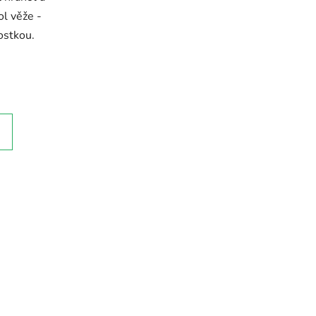
ol věže -
ostkou.