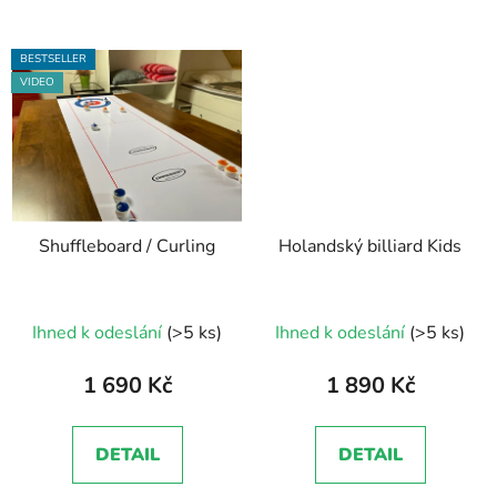
BESTSELLER
VIDEO
Shuffleboard / Curling
Holandský billiard Kids
Průměrné
Ihned k odeslání
(>5 ks)
Ihned k odeslání
(>5 ks)
hodnocení
produktu
1 690 Kč
1 890 Kč
je
5,0
DETAIL
DETAIL
z
5