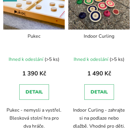
Pukec
Indoor Curling
Průměrné
Ihned k odeslání
(>5 ks)
Ihned k odeslání
(>5 ks)
hodnocení
produktu
1 390 Kč
1 490 Kč
je
4,9
DETAIL
DETAIL
z
5
Pukec - nemysli a vystřel.
Indoor Curling - zahrajte
hvězdiček.
Blesková stolní hra pro
si na podlaze nebo
dva hráče.
dlažbě. Vhodné pro děti.