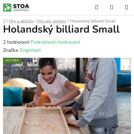
Přejít
Hledat
NÁKUP
na
KOŠÍK
obsah
Domů
/
Hry a aktivity
/
Hry pro seniory
/
Holandský billiard Small
Holandský billiard Small
Průměrné
2 hodnocení
Podrobnosti hodnocení
hodnocení
Značka:
Engelhart
produktu
NOVINKA
je
5,0
z
5
hvězdiček.