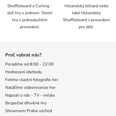
Shuffleboard a Curling -
Holandský billiard nebo
hvězdiček.
dvě hry v jednom. Stolní
také Holandský
hra v jednoduchém
Shuffleboard v provedení
provedení.
pro děti.
Z
á
Proč vybrat nás?
p
a
Poradíme od 8:00 - 22:00
t
Hodnocení obchodu
í
Fotíme vlastní fotografie her
Natáčíme videorecenze her
Napsali o nás - TV - média
Bezpečné dřevěné hry
Showroom Praha-východ