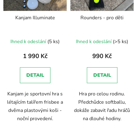
Kanjam Illuminate
Rounders - pro děti
Průměrné
Průměrné
Ihned k odeslání
(5 ks)
Ihned k odeslání
(>5 ks)
hodnocení
hodnocení
produktu
produktu
1 990 Kč
990 Kč
je
je
5,0
5,0
DETAIL
DETAIL
z
z
5
5
Kanjam je sportovní hra s
Hra pro celou rodinu.
hvězdiček.
hvězdiček.
létajícím talířem frisbee a
Předchůdce softballu,
dvěma plastovými koši -
dokáže zabavit řadu hráčů
noční provedení.
na dlouhé hodiny.