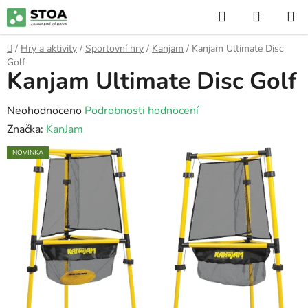
Přejít
Hledat
NÁKUP
na
KOŠÍK
obsah
Domů
/
Hry a aktivity
/
Sportovní hry
/
Kanjam
/
Kanjam Ultimate Disc
Golf
Kanjam Ultimate Disc Golf
Průměrné
Neohodnoceno
Podrobnosti hodnocení
hodnocení
Značka:
KanJam
produktu
NOVINKA
je
0,0
z
5
hvězdiček.