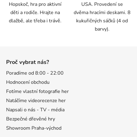
Hopskoč, hra pro aktivní
USA. Provedení se
děti a rodiče. Hrajte na
dvěma hracími deskami. 8
dlažbě, ale třeba i trávě.
kukuřičných sáčků (4 od
barvy).
Z
á
Proč vybrat nás?
p
a
Poradíme od 8:00 - 22:00
t
Hodnocení obchodu
í
Fotíme vlastní fotografie her
Natáčíme videorecenze her
Napsali o nás - TV - média
Bezpečné dřevěné hry
Showroom Praha-východ