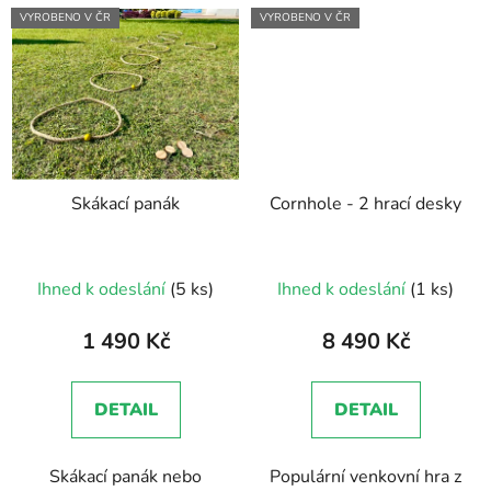
VYROBENO V ČR
VYROBENO V ČR
Skákací panák
Cornhole - 2 hrací desky
Průměrné
Průměrné
Ihned k odeslání
(5 ks)
Ihned k odeslání
(1 ks)
hodnocení
hodnocení
produktu
produktu
1 490 Kč
8 490 Kč
je
je
5,0
5,0
DETAIL
DETAIL
z
z
5
5
Skákací panák nebo
Populární venkovní hra z
hvězdiček.
hvězdiček.