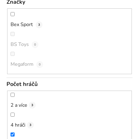
Značky
Bex Sport
3
BS Toys
0
Megaform
0
Počet hráčů
2 a více
3
4 hráči
3