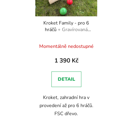
Kroket Family - pro 6
hráčů
+ Gravírovaná
čísla na branky
Průměrné
Momentálně nedostupné
hodnocení
produktu
1 390 Kč
je
4,3
DETAIL
z
5
Kroket, zahradní hra v
hvězdiček.
provedení až pro 6 hráčů.
FSC dřevo.