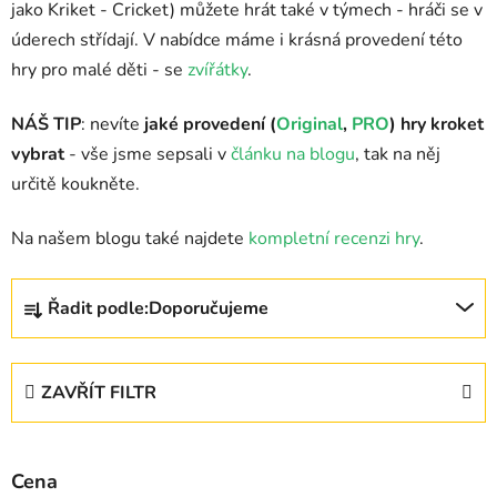
jako Kriket - Cricket) můžete hrát také v týmech - hráči se v
úderech střídají. V nabídce máme i krásná provedení této
hry pro malé děti - se
zvířátky
.
NÁŠ TIP
: nevíte
jaké provedení (
Original
,
PRO
) hry kroket
vybrat
- vše jsme sepsali v
článku na blogu
, tak na něj
určitě koukněte.
Na našem blogu také najdete
kompletní recenzi hry
.
Ř
Řadit podle:
Doporučujeme
a
z
e
ZAVŘÍT FILTR
n
í
p
Cena
r