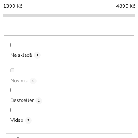
o
1390
Kč
4890
Kč
d
u
k
t
ů
Na skladě
1
Novinka
0
Bestseller
1
Video
2