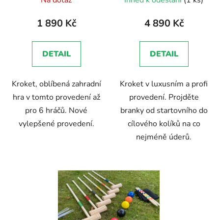
Na dotaz
Ihned k odeslání
(1 ks)
k
hodnocení
hodnocení
t
produktu
produktu
1 890 Kč
4 890 Kč
ů
je
je
4,9
5,0
DETAIL
DETAIL
z
z
5
5
Kroket, oblíbená zahradní
Kroket v luxusním a profi
hvězdiček.
hvězdiček.
hra v tomto provedení až
provedení. Projděte
pro 6 hráčů. Nové
branky od startovního do
vylepšené provedení.
cílového kolíků na co
nejméně úderů.