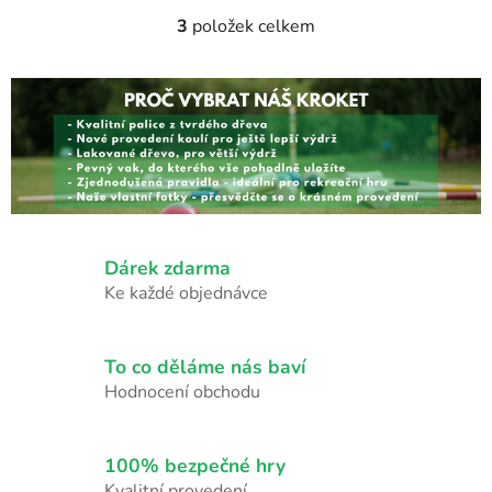
3
položek celkem
O
v
l
á
d
a
c
í
p
r
Dárek zdarma
v
Ke každé objednávce
k
y
v
To co děláme nás baví
ý
Hodnocení obchodu
p
i
s
100% bezpečné hry
u
Kvalitní provedení