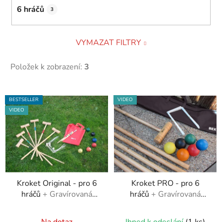
6 hráčů
3
VYMAZAT FILTRY
Položek k zobrazení:
3
V
BESTSELLER
VIDEO
ý
VIDEO
p
i
s
p
r
Kroket Original - pro 6
Kroket PRO - pro 6
o
hráčů
+ Gravírovaná
hráčů
+ Gravírovaná
d
čísla na branky
čísla na branky
u
Průměrné
Průměrné