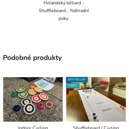
Holandský billiard -
Shuffleboard... Náhradní
puky.
Podobné produkty
BESTSELLER
VIDEO
Indoor Curling
Shuffleboard / Curling