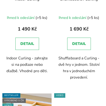
Průměrné
Ihned k odeslání
(>5 ks)
Ihned k odeslání
(>5 ks)
hodnocení
produktu
1 490 Kč
1 690 Kč
je
5,0
DETAIL
DETAIL
z
5
Indoor Curling - zahrajte
Shuffleboard a Curling -
hvězdiček.
si na podlaze nebo
dvě hry v jednom. Stolní
dlažbě. Vhodné pro děti.
hra v jednoduchém
provedení.
BESTSELLER
VIDEO
VYROBENO V ČR
VIDEO