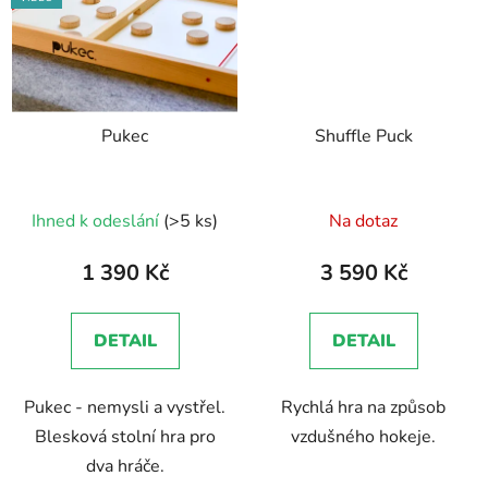
Pukec
Shuffle Puck
Průměrné
Ihned k odeslání
(>5 ks)
Na dotaz
hodnocení
produktu
1 390 Kč
3 590 Kč
je
4,9
DETAIL
DETAIL
z
5
Pukec - nemysli a vystřel.
Rychlá hra na způsob
hvězdiček.
Blesková stolní hra pro
vzdušného hokeje.
dva hráče.