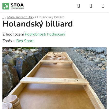
Přejít
Hledat
NÁKUP
na
KOŠÍK
obsah
Domů
/
Malé zahradní hry
/
Holandský billiard
Holandský billiard
Průměrné
2 hodnocení
Podrobnosti hodnocení
hodnocení
Značka:
Bex Sport
produktu
je
5,0
z
5
hvězdiček.