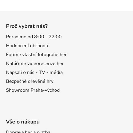
Z
á
Proč vybrat nás?
p
a
Poradíme od 8:00 - 22:00
t
Hodnocení obchodu
í
Fotíme vlastní fotografie her
Natáčíme videorecenze her
Napsali o nás - TV - média
Bezpečné dřevěné hry
Showroom Praha-východ
Vše o nákupu
Doprava her a platba