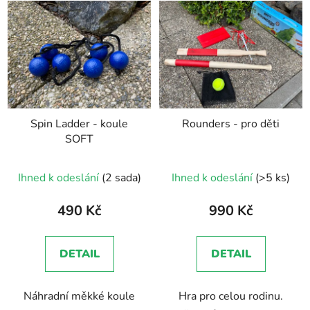
Spin Ladder - koule
Rounders - pro děti
SOFT
Průměrné
Ihned k odeslání
(2 sada)
Ihned k odeslání
(>5 ks)
hodnocení
produktu
490 Kč
990 Kč
je
5,0
DETAIL
DETAIL
z
5
Náhradní měkké koule
Hra pro celou rodinu.
hvězdiček.