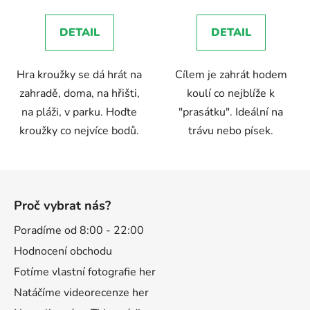
je
5,0
DETAIL
DETAIL
z
5
Hra kroužky se dá hrát na
Cílem je zahrát hodem
hvězdiček.
zahradě, doma, na hřišti,
koulí co nejblíže k
na pláži, v parku. Hoďte
"prasátku". Ideální na
kroužky co nejvíce bodů.
trávu nebo písek.
Z
á
Proč vybrat nás?
p
a
Poradíme od 8:00 - 22:00
t
Hodnocení obchodu
í
Fotíme vlastní fotografie her
Natáčíme videorecenze her