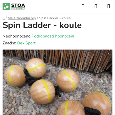
Přejít
Hledat
NÁKUP
na
KOŠÍK
obsah
Domů
/
Malé zahradní hry
/
Spin Ladder - koule
Spin Ladder - koule
Průměrné
Neohodnoceno
Podrobnosti hodnocení
hodnocení
Značka:
Bex Sport
produktu
je
0,0
z
5
hvězdiček.