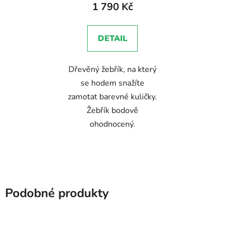
produktu
1 790 Kč
je
5,0
DETAIL
z
5
Dřevěný žebřík, na který
hvězdiček.
se hodem snažíte
zamotat barevné kuličky.
Žebřík bodově
ohodnocený.
Podobné produkty