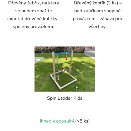
Dřevěný žebřík, na který
Dřevěný žebřík (2 ks) a
hvězdiček.
se hodem snažíte
hod kuličkami spojené
zamotat dřevěné kuličky -
provázkem - zábava pro
spojeny provázkem.
všechny.
Spin Ladder Kids
Průměrné
Ihned k odeslání
(>5 ks)
hodnocení