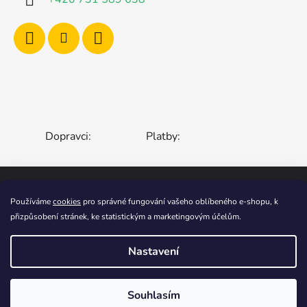
Dopravci:
Platby:
Používáme
cookies
pro správné fungování vašeho oblíbeného e-shopu, k
ČESKÁ REPUBLIKA
SLOVENSKO
přizpůsobení stránek, ke statistickým a marketingovým účelům.
MAĎARSKO
RUMUNSKO
POLSKO
EVROPSKÁ UNIE
Nastavení
Vytvořil Shoptet
Souhlasím
Copyright 2006-2026
STOA-Zahradní Zábava
.