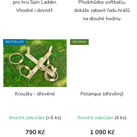
pro hru Spin Ladder.
Předchůdce softballu,
Vhodné i dovnitř.
dokáže zabavit řadu hráčů
na dlouhé hodiny.
BESTSELLER
NOVINKA
Kroužky - dřevěné
Petanque (dřevěný)
Průměrné
Ihned k odeslání
(>5 ks)
Ihned k odeslání
(4 ks)
hodnocení
produktu
790 Kč
1 090 Kč