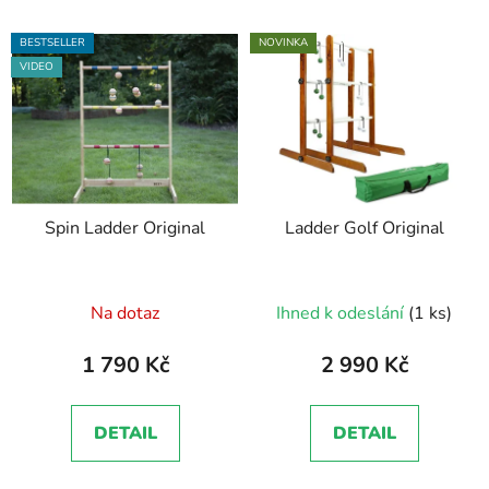
BESTSELLER
NOVINKA
VIDEO
Spin Ladder Original
Ladder Golf Original
Průměrné
Na dotaz
Ihned k odeslání
(1 ks)
hodnocení
produktu
1 790 Kč
2 990 Kč
je
5,0
DETAIL
DETAIL
z
5