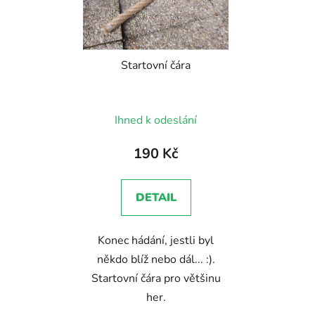
Startovní čára
Průměrné
Ihned k odeslání
hodnocení
produktu
190 Kč
je
5,0
DETAIL
z
5
Konec hádání, jestli byl
hvězdiček.
někdo blíž nebo dál... :).
Startovní čára pro většinu
her.