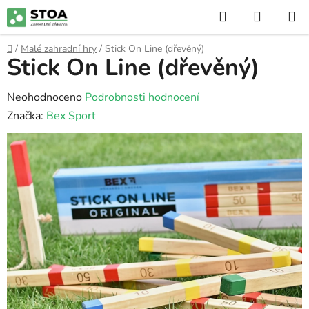
Přejít
Hledat
NÁKUP
na
KOŠÍK
obsah
Domů
/
Malé zahradní hry
/
Stick On Line (dřevěný)
Stick On Line (dřevěný)
Průměrné
Neohodnoceno
Podrobnosti hodnocení
hodnocení
Značka:
Bex Sport
produktu
je
0,0
z
5
hvězdiček.