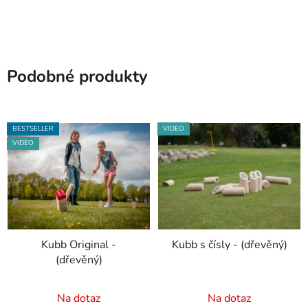
Podobné produkty
BESTSELLER
VIDEO
VIDEO
Kubb Original -
Kubb s čísly - (dřevěný)
(dřevěný)
Průměrné
Průměrné
Na dotaz
Na dotaz
hodnocení
hodnocení