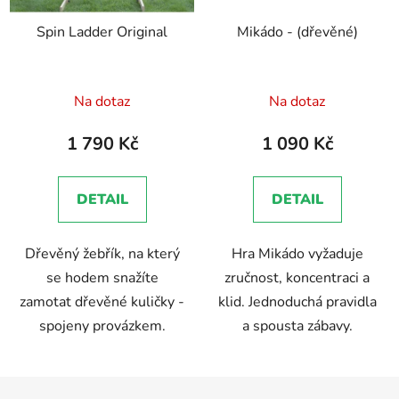
Spin Ladder Original
Mikádo - (dřevěné)
Průměrné
Průměrné
Na dotaz
Na dotaz
hodnocení
hodnocení
produktu
produktu
1 790 Kč
1 090 Kč
je
je
5,0
5,0
DETAIL
DETAIL
z
z
5
5
Dřevěný žebřík, na který
Hra Mikádo vyžaduje
hvězdiček.
hvězdiček.
se hodem snažíte
zručnost, koncentraci a
zamotat dřevěné kuličky -
klid. Jednoduchá pravidla
spojeny provázkem.
a spousta zábavy.
Z