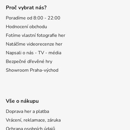
á
Proč vybrat nás?
p
a
Poradíme od 8:00 - 22:00
t
Hodnocení obchodu
í
Fotíme vlastní fotografie her
Natáčíme videorecenze her
Napsali o nás - TV - média
Bezpečné dřevěné hry
Showroom Praha-východ
Vše o nákupu
Doprava her a platba
Vrácení, reklamace, záruka
Ochrana osobních údajů