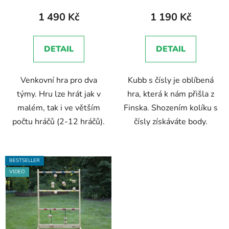
produktu
produktu
1 490 Kč
1 190 Kč
je
je
5,0
5,0
DETAIL
DETAIL
z
z
5
5
Venkovní hra pro dva
Kubb s čísly je oblíbená
hvězdiček.
hvězdiček.
týmy. Hru lze hrát jak v
hra, která k nám přišla z
malém, tak i ve větším
Finska. Shozením kolíku s
počtu hráčů (2-12 hráčů).
čísly získáváte body.
BESTSELLER
VIDEO