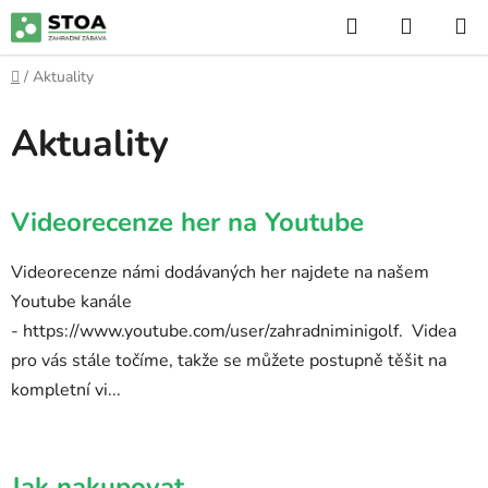
Přejít
Hledat
NÁKUP
na
KOŠÍK
obsah
Domů
/
Aktuality
Aktuality
V
Videorecenze her na Youtube
ý
p
Videorecenze námi dodávaných her najdete na našem
i
Youtube kanále
s
- https://www.youtube.com/user/zahradniminigolf. Videa
č
pro vás stále točíme, takže se můžete postupně těšit na
l
kompletní vi...
á
n
k
ů
Jak nakupovat