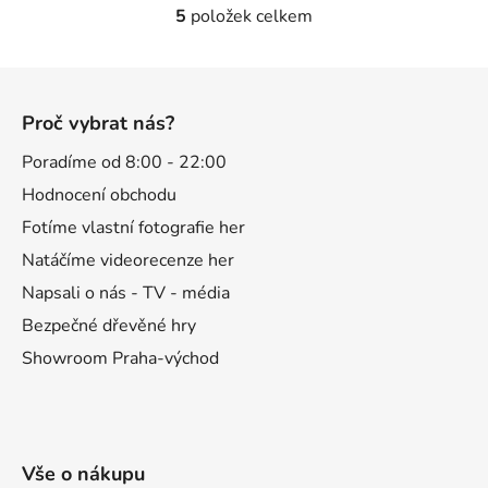
5
položek celkem
O
v
l
Z
á
á
d
Proč vybrat nás?
p
a
a
Poradíme od 8:00 - 22:00
c
t
í
Hodnocení obchodu
p
í
Fotíme vlastní fotografie her
r
Natáčíme videorecenze her
v
k
Napsali o nás - TV - média
y
Bezpečné dřevěné hry
v
Showroom Praha-východ
ý
p
i
s
u
Vše o nákupu