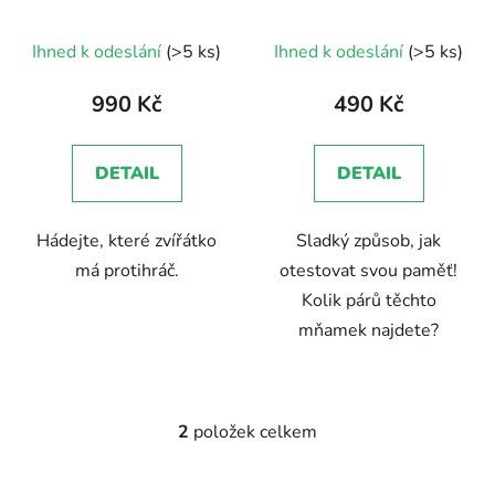
d
u
Ihned k odeslání
(>5 ks)
Ihned k odeslání
(>5 ks)
k
t
990 Kč
490 Kč
ů
DETAIL
DETAIL
Hádejte, které zvířátko
Sladký způsob, jak
má protihráč.
otestovat svou paměť!
Kolik párů těchto
mňamek najdete?
2
položek celkem
O
v
l