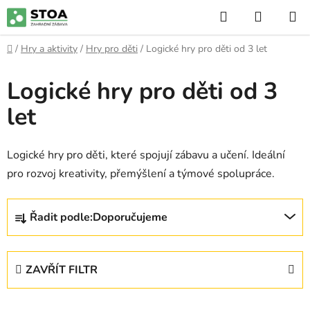
Přejít
Hledat
NÁKUP
na
KOŠÍK
obsah
Domů
/
Hry a aktivity
/
Hry pro děti
/
Logické hry pro děti od 3 let
Logické hry pro děti od 3
let
Logické hry pro děti, které spojují zábavu a učení. Ideální
pro rozvoj kreativity, přemýšlení a týmové spolupráce.
Ř
Řadit podle:
Doporučujeme
a
z
e
ZAVŘÍT FILTR
n
í