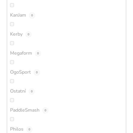
KanJam
0
Kerby
0
Megaform
0
OgoSport
0
Ostatní
0
PaddleSmash
0
Philos
0