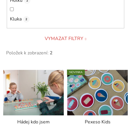
Holku
2
Kluka
2
VYMAZAT FILTRY
Položek k zobrazení:
2
V
NOVINKA
ý
p
i
s
p
r
Hádej kdo jsem
Pexeso Kids
o