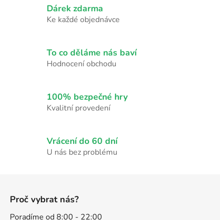
Dárek zdarma
á
d
Ke každé objednávce
a
c
í
To co děláme nás baví
p
Hodnocení obchodu
r
v
k
100% bezpečné hry
y
Kvalitní provedení
v
ý
p
Vrácení do 60 dní
i
U nás bez problému
s
u
Z
á
Proč vybrat nás?
p
a
Poradíme od 8:00 - 22:00