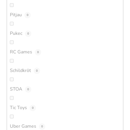
Pitjau
0
Pukec
0
RC Games
0
Schildkröt
0
STOA
0
Tic Toys
0
Uber Games
0