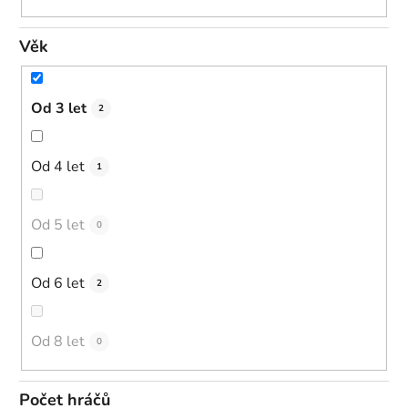
Věk
Od 3 let
2
Od 4 let
1
Od 5 let
0
Od 6 let
2
Od 8 let
0
Počet hráčů