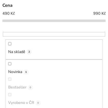
p
Cena
r
o
490
Kč
990
Kč
d
u
k
t
ů
Na skladě
2
Novinka
1
Bestseller
0
Vyrobeno v ČR
0