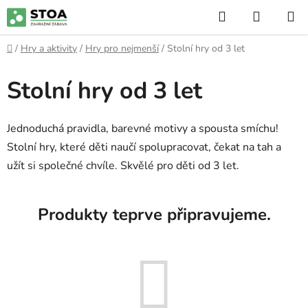
Přejít
Hledat
NÁKUP
na
KOŠÍK
obsah
Domů
/
Hry a aktivity
/
Hry pro nejmenší
/
Stolní hry od 3 let
Stolní hry od 3 let
Jednoduchá pravidla, barevné motivy a spousta smíchu!
Stolní hry, které děti naučí spolupracovat, čekat na tah a
užít si společné chvíle. Skvělé pro děti od 3 let.
Produkty teprve připravujeme.