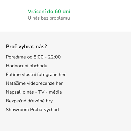
Vrácení do 60 dní
U nás bez problému
Z
á
Proč vybrat nás?
p
a
Poradíme od 8:00 - 22:00
t
Hodnocení obchodu
í
Fotíme vlastní fotografie her
Natáčíme videorecenze her
Napsali o nás - TV - média
Bezpečné dřevěné hry
Showroom Praha-východ