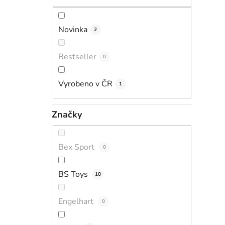
Novinka
2
Bestseller
0
Vyrobeno v ČR
1
Značky
Bex Sport
0
BS Toys
10
Engelhart
0