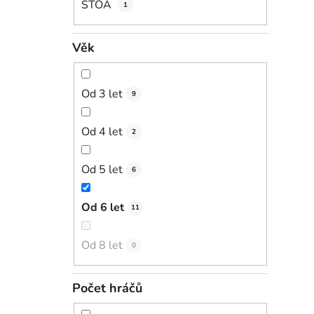
STOA
1
Věk
Od 3 let
9
Od 4 let
2
Od 5 let
6
Od 6 let
11
Od 8 let
0
Počet hráčů