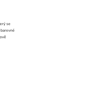
terý se
ek.
 barevné
dově