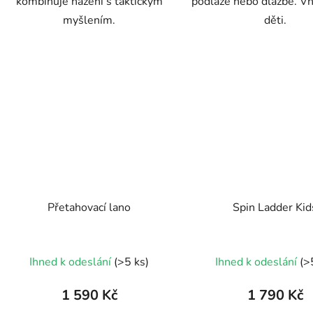
kombinuje házení s taktickým
podlaze nebo dlažbě. V
myšlením.
děti.
Přetahovací lano
Spin Ladder Kid
Průměr
Ihned k odeslání
(>5 ks)
Ihned k odeslání
(>
hodnoc
produk
1 590 Kč
1 790 Kč
je