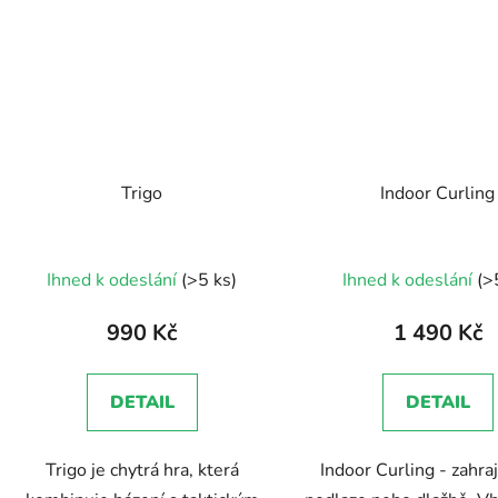
Trigo
Indoor Curling
Průměrné
Ihned k odeslání
(>5 ks)
Ihned k odeslání
(>
hodnocení
produktu
990 Kč
1 490 Kč
je
5,0
DETAIL
DETAIL
z
5
Trigo je chytrá hra, která
Indoor Curling - zahraj
hvězdiček.