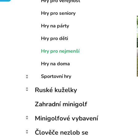
n
Hry pro veřejnost
í
Hry pro seniory
p
a
Hry na párty
n
i
Hry pro děti
e
l
Hry pro nejmenší
Hry na doma
Sportovní hry
Ruské kuželky
Zahradní minigolf
Minigolfové vybavení
Člověče nezlob se