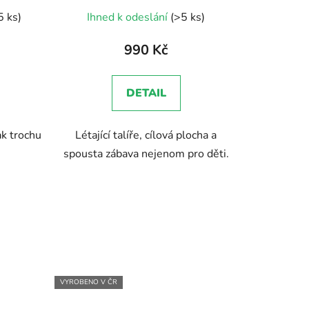
Průměrné
5 ks)
Ihned k odeslání
(>5 ks)
hodnocení
produktu
990 Kč
je
5,0
DETAIL
z
5
ak trochu
Létající talíře, cílová plocha a
hvězdiček.
spousta zábava nejenom pro děti.
VYROBENO V ČR