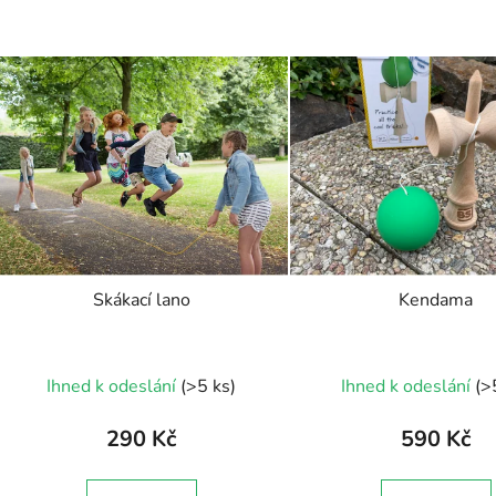
V
ý
p
s
p
r
o
d
Skákací lano
Kendama
u
k
Průměr
t
Ihned k odeslání
(>5 ks)
Ihned k odeslání
(>
ů
hodnoc
produk
290 Kč
590 Kč
je
5,0