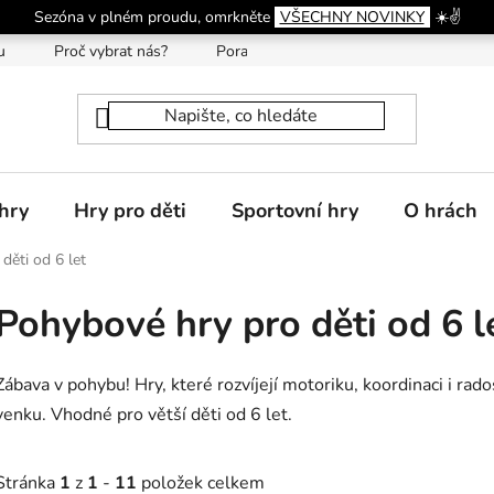
Sezóna v plném proudu, omrkněte
VŠECHNY NOVINKY
☀️✌️
u
Proč vybrat nás?
Poradna
hry
Hry pro děti
Sportovní hry
O hrách
děti od 6 let
Pohybové hry pro děti od 6 l
Zábava v pohybu! Hry, které rozvíjejí motoriku, koordinaci i rad
venku. Vhodné pro větší děti od 6 let.
Stránka
1
z
1
-
11
položek celkem