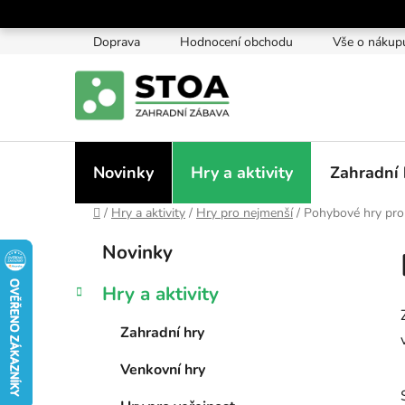
Přejít
na
Doprava
Hodnocení obchodu
Vše o nákup
obsah
Novinky
Hry a aktivity
Zahradní 
Domů
/
Hry a aktivity
/
Hry pro nejmenší
/
Pohybové hry pro 
P
K
Přeskočit
Novinky
a
kategorie
o
t
s
Hry a aktivity
e
t
g
r
Zahradní hry
o
a
r
Venkovní hry
i
n
e