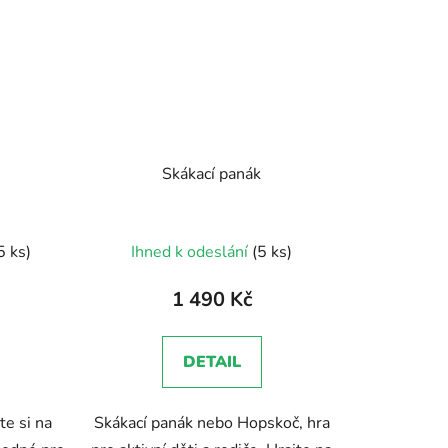
Skákací panák
Průměrné
5 ks)
Ihned k odeslání
(5 ks)
hodnocení
produktu
1 490 Kč
je
5,0
DETAIL
z
5
te si na
Skákací panák nebo Hopskoč, hra
hvězdiček.