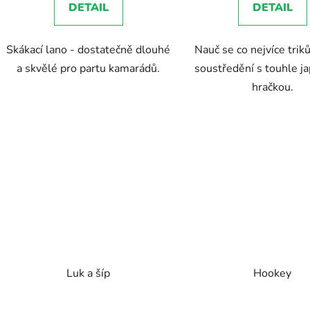
DETAIL
DETAIL
z
5
Skákací lano - dostatečně dlouhé
Nauč se co nejvíce triků
hvězdič
a skvělé pro partu kamarádů.
soustředění s touhle j
hračkou.
Luk a šíp
Hookey