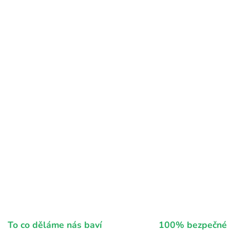
v
k
y
v
ý
p
i
s
u
To co děláme nás baví
100% bezpečné 