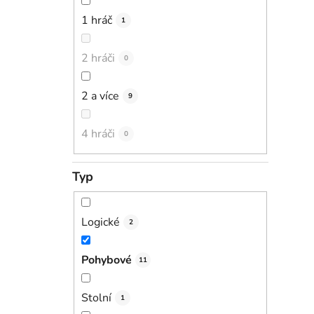
1 hráč
1
2 hráči
0
2 a více
9
4 hráči
0
Typ
Logické
2
Pohybové
11
Stolní
1