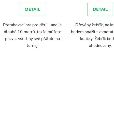
5,0
DETAIL
DETAIL
z
5
Přetahovací hra pro děti! Lano je
Dřevěný žebřík, na k
hvězdič
dlouhé 10 metrů, takže můžete
hodem snažíte zamotat
pozvat všechny své přátele na
kuličky. Žebřík bo
turnaj!
ohodnocený.
O
v
l
á
d
a
c
í
p
r