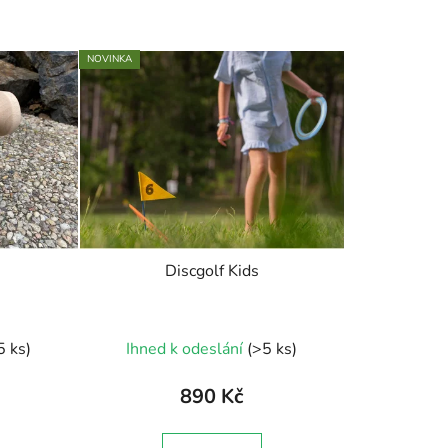
a
z
e
NOVINKA
n
í
p
r
o
d
u
k
Discgolf Kids
t
ů
né
5 ks)
Ihned k odeslání
(>5 ks)
ení
tu
890 Kč