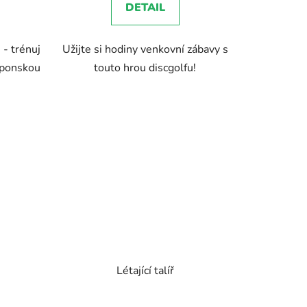
DETAIL
 - trénuj
Užijte si hodiny venkovní zábavy s
ek.
aponskou
touto hrou discgolfu!
Létající talíř