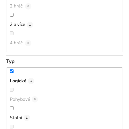
2 hráči
0
2 a více
1
4 hráči
0
Typ
Logické
1
Pohybové
0
Stolní
1