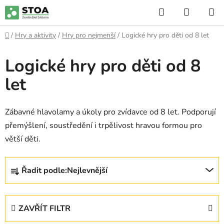
Přejít
Hledat
NÁKUP
na
KOŠÍK
obsah
Domů
/
Hry a aktivity
/
Hry pro nejmenší
/
Logické hry pro děti od 8 let
Logické hry pro děti od 8
let
Zábavné hlavolamy a úkoly pro zvídavce od 8 let. Podporují
přemýšlení, soustředění i trpělivost hravou formou pro
větší děti.
Ř
Řadit podle:
Nejlevnější
a
z
e
ZAVŘÍT FILTR
n