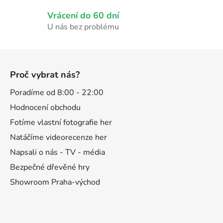
ý
p
Vrácení do 60 dní
i
U nás bez problému
s
u
Z
á
Proč vybrat nás?
p
a
Poradíme od 8:00 - 22:00
t
Hodnocení obchodu
í
Fotíme vlastní fotografie her
Natáčíme videorecenze her
Napsali o nás - TV - média
Bezpečné dřevěné hry
Showroom Praha-východ