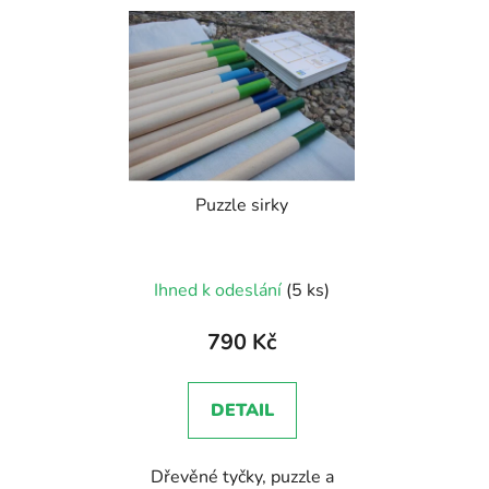
V
ý
p
i
s
p
r
Puzzle sirky
o
d
u
Průměrné
Ihned k odeslání
(5 ks)
k
hodnocení
t
produktu
790 Kč
ů
je
5,0
DETAIL
z
5
Dřevěné tyčky, puzzle a
hvězdiček.