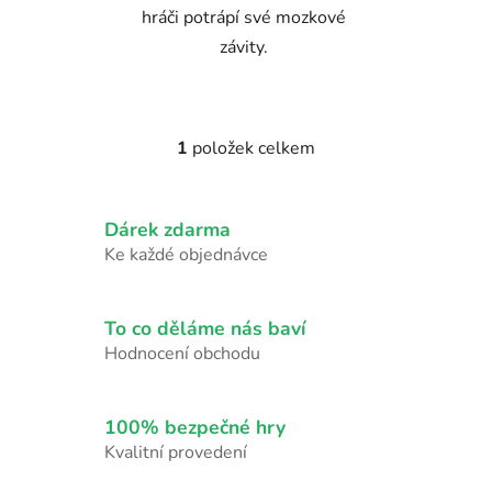
hráči potrápí své mozkové
závity.
1
položek celkem
O
v
l
Dárek zdarma
á
d
Ke každé objednávce
a
c
í
To co děláme nás baví
p
Hodnocení obchodu
r
v
k
100% bezpečné hry
y
Kvalitní provedení
v