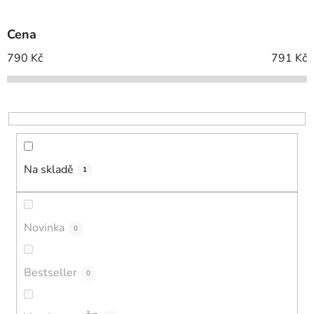
í
p
Cena
r
o
790
Kč
791
Kč
d
u
k
t
ů
Na skladě
1
Novinka
0
Bestseller
0