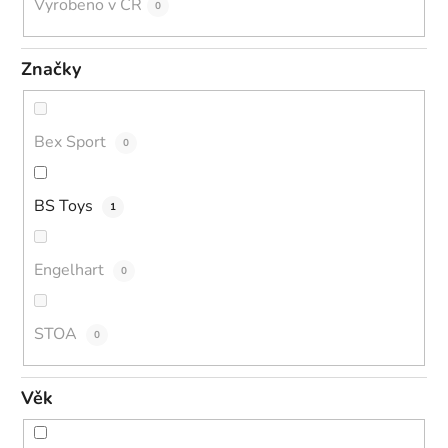
Vyrobeno v ČR
0
Značky
Bex Sport
0
BS Toys
1
Engelhart
0
STOA
0
Věk