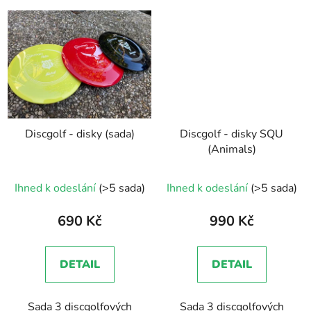
Discgolf - disky (sada)
Discgolf - disky SQU
(Animals)
Průměrné
Ihned k odeslání
(>5 sada)
Ihned k odeslání
(>5 sada)
hodnocení
produktu
690 Kč
990 Kč
je
5,0
DETAIL
DETAIL
z
5
Sada 3 discgolfových
Sada 3 discgolfových
hvězdiček.