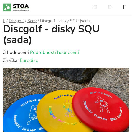
Přejít
Hledat
NÁKUP
na
KOŠÍK
obsah
Domů
/
Discgolf
/
Sady
/
Discgolf - disky SQU (sada)
Discgolf - disky SQU
(sada)
Průměrné
3 hodnocení
Podrobnosti hodnocení
hodnocení
Značka:
Eurodisc
produktu
je
5,0
z
5
hvězdiček.