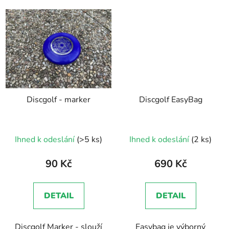
Discgolf - marker
Discgolf EasyBag
Průměrné
Ihned k odeslání
(>5 ks)
Ihned k odeslání
(2 ks)
hodnocení
produktu
90 Kč
690 Kč
je
5,0
DETAIL
DETAIL
z
5
Discgolf Marker - slouží
Easybag je výborný
hvězdiček.