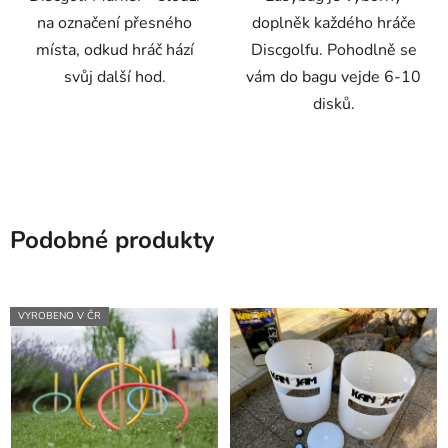
na označení přesného
doplněk každého hráče
místa, odkud hráč hází
Discgolfu. Pohodlně se
svůj další hod.
vám do bagu vejde 6-10
disků.
Podobné produkty
VYROBENO V ČR