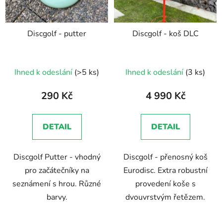
Discgolf - putter
Discgolf - koš DLC
Průměrné
Průměrné
Ihned k odeslání
(>5 ks)
Ihned k odeslání
(3 ks)
hodnocení
hodnocení
produktu
produktu
290 Kč
4 990 Kč
je
je
5,0
5,0
DETAIL
DETAIL
z
z
5
5
Discgolf Putter - vhodný
Discgolf - přenosný koš
hvězdiček.
hvězdiček.
pro začátečníky na
Eurodisc. Extra robustní
seznámení s hrou. Různé
provedení koše s
barvy.
dvouvrstvým řetězem.