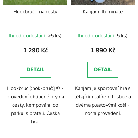
Hookbruč - na cesty
Kanjam Illuminate
Průměrné
Průměrné
Ihned k odeslání
(>5 ks)
Ihned k odeslání
(5 ks)
hodnocení
hodnocení
produktu
produktu
1 290 Kč
1 990 Kč
je
je
5,0
5,0
DETAIL
DETAIL
z
z
5
5
Hookbruč [:hok-bruč:] © -
Kanjam je sportovní hra s
hvězdiček.
hvězdiček.
provedení oblíbené hry na
létajícím talířem frisbee a
cesty, kempování, do
dvěma plastovými koši -
parku, s přáteli. Česká
noční provedení.
hra.