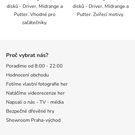
disků - Driver, Midrange a
disků - Driver, Midrange a
Putter. Vhodné pro
Putter. Zvířecí motivy.
začátečníky.
Z
á
Proč vybrat nás?
p
a
Poradíme od 8:00 - 22:00
t
Hodnocení obchodu
í
Fotíme vlastní fotografie her
Natáčíme videorecenze her
Napsali o nás - TV - média
Bezpečné dřevěné hry
Showroom Praha-východ