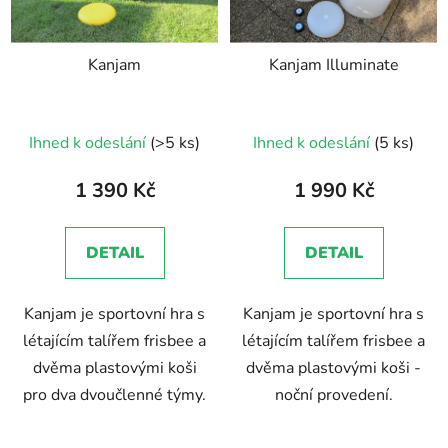
Kanjam
Kanjam Illuminate
Průměrné
Průměrné
Ihned k odeslání
(>5 ks)
Ihned k odeslání
(5 ks)
hodnocení
hodnocení
produktu
produktu
1 390 Kč
1 990 Kč
je
je
5,0
5,0
DETAIL
DETAIL
z
z
5
5
Kanjam je sportovní hra s
Kanjam je sportovní hra s
hvězdiček.
hvězdiček.
létajícím talířem frisbee a
létajícím talířem frisbee a
dvěma plastovými koši
dvěma plastovými koši -
pro dva dvoučlenné týmy.
noční provedení.