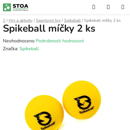
Přejít
Hledat
NÁKUP
na
KOŠÍK
obsah
Domů
/
Hry a aktivity
/
Sportovní hry
/
Spikeball
/
Spikeball míčky 2 ks
Spikeball míčky 2 ks
Průměrné
Neohodnoceno
Podrobnosti hodnocení
hodnocení
Značka:
Spikeball
produktu
je
0,0
z
5
hvězdiček.