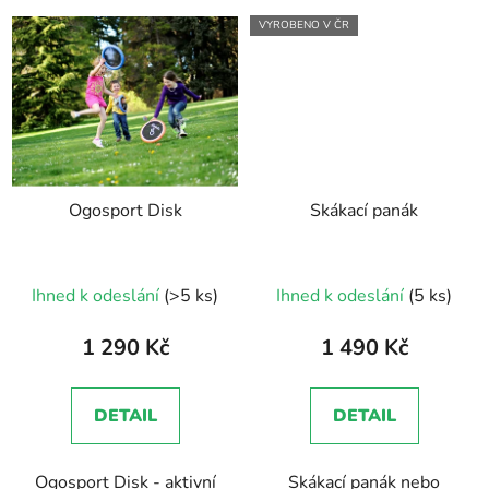
VYROBENO V ČR
Ogosport Disk
Skákací panák
Průměrné
Ihned k odeslání
(>5 ks)
Ihned k odeslání
(5 ks)
hodnocení
produktu
1 290 Kč
1 490 Kč
je
5,0
DETAIL
DETAIL
z
5
Ogosport Disk - aktivní
Skákací panák nebo
hvězdiček.