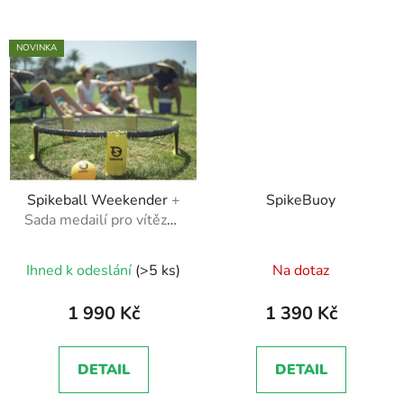
NOVINKA
Spikeball Weekender
+
SpikeBuoy
Sada medailí pro vítězný
tým
Průměrné
Ihned k odeslání
(>5 ks)
Na dotaz
hodnocení
produktu
1 990 Kč
1 390 Kč
je
5,0
DETAIL
DETAIL
z
5