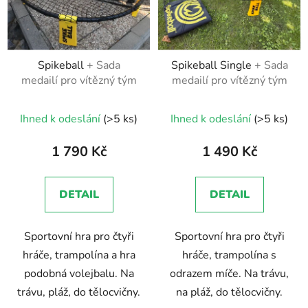
Spikeball
+ Sada
Spikeball Single
+ Sada
medailí pro vítězný tým
medailí pro vítězný tým
Průměrné
Ihned k odeslání
(>5 ks)
Ihned k odeslání
(>5 ks)
hodnocení
produktu
1 790 Kč
1 490 Kč
je
5,0
DETAIL
DETAIL
z
5
Sportovní hra pro čtyři
Sportovní hra pro čtyři
hvězdiček.
hráče, trampolína a hra
hráče, trampolína s
podobná volejbalu. Na
odrazem míče. Na trávu,
trávu, pláž, do tělocvičny.
na pláž, do tělocvičny.