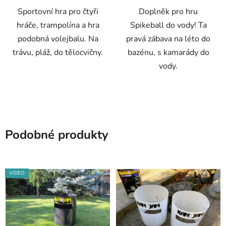
Sportovní hra pro čtyři
Doplněk pro hru
hvězdiček.
hráče, trampolína a hra
Spikeball do vody! Ta
podobná volejbalu. Na
pravá zábava na léto do
trávu, pláž, do tělocvičny.
bazénu, s kamarády do
vody.
Podobné produkty
VIDEO