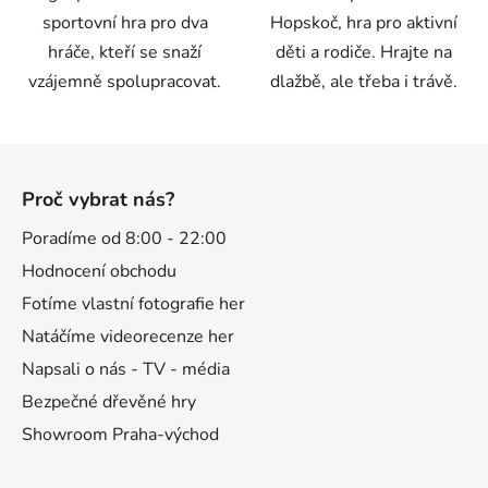
sportovní hra pro dva
Hopskoč, hra pro aktivní
hráče, kteří se snaží
děti a rodiče. Hrajte na
vzájemně spolupracovat.
dlažbě, ale třeba i trávě.
Z
á
Proč vybrat nás?
p
a
Poradíme od 8:00 - 22:00
t
Hodnocení obchodu
í
Fotíme vlastní fotografie her
Natáčíme videorecenze her
Napsali o nás - TV - média
Bezpečné dřevěné hry
Showroom Praha-východ