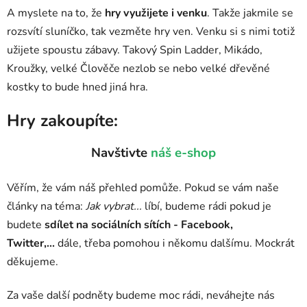
A myslete na to, že
hry využijete i venku
. Takže jakmile se
rozsvítí sluníčko, tak vezměte hry ven. Venku si s nimi totiž
užijete spoustu zábavy. Takový Spin Ladder, Mikádo,
Kroužky, velké Člověče nezlob se nebo velké dřevěné
kostky to bude hned jiná hra.
Hry zakoupíte:
Navštivte
náš e-shop
Věřím, že vám náš přehled pomůže. Pokud se vám naše
články na téma:
Jak vybrat...
líbí, budeme rádi pokud je
budete
sdílet na sociálních sítích - Facebook,
Twitter,...
dále, třeba pomohou i někomu dalšímu. Mockrát
děkujeme.
Za vaše další podněty budeme moc rádi, neváhejte nás