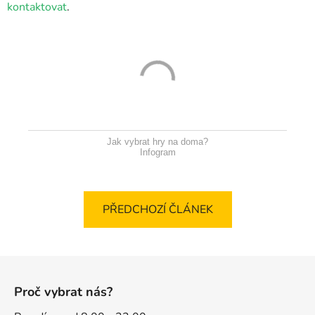
kontaktovat
.
Jak vybrat hry na doma?
Infogram
PŘEDCHOZÍ ČLÁNEK
Z
á
Proč vybrat nás?
p