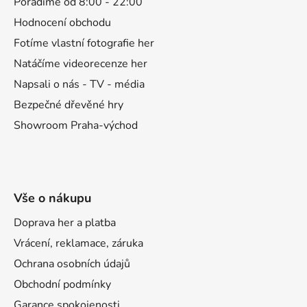
a
Poradíme od 8:00 - 22:00
t
Hodnocení obchodu
í
Fotíme vlastní fotografie her
Natáčíme videorecenze her
Napsali o nás - TV - média
Bezpečné dřevěné hry
Showroom Praha-východ
Vše o nákupu
Doprava her a platba
Vrácení, reklamace, záruka
Ochrana osobních údajů
Obchodní podmínky
Garance spokojenosti