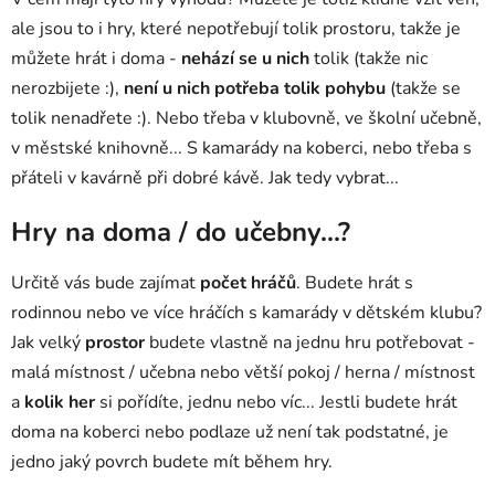
ale jsou to i hry, které nepotřebují tolik prostoru, takže je
můžete hrát i doma -
nehází se u nich
tolik (takže nic
nerozbijete :),
není u nich potřeba tolik pohybu
(takže se
tolik nenadřete :). Nebo třeba v klubovně, ve školní učebně,
v městské knihovně... S kamarády na koberci, nebo třeba s
přáteli v kavárně při dobré kávě. Jak tedy vybrat...
Hry na doma / do učebny...?
Určitě vás bude zajímat
počet hráčů
. Budete hrát s
rodinnou nebo ve více hráčích s kamarády v dětském klubu?
Jak velký
prostor
budete vlastně na jednu hru potřebovat -
malá místnost / učebna nebo větší pokoj / herna / místnost
a
kolik her
si pořídíte, jednu nebo víc... Jestli budete hrát
doma na koberci nebo podlaze už není tak podstatné, je
jedno jaký povrch budete mít během hry.