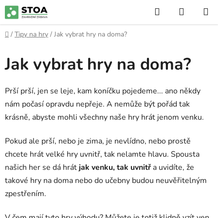
Přejít
Hledat
NÁKUP
na
KOŠÍK
obsah
Domů
/
Tipy na hry
/
Jak vybrat hry na doma?
Jak vybrat hry na doma?
Prší prší, jen se leje, kam koníčku pojedeme... ano někdy
nám počasí opravdu nepřeje. A nemůže být pořád tak
krásně, abyste mohli všechny naše hry hrát jenom venku.
Pokud ale prší, nebo je zima, je nevlídno, nebo prostě
chcete hrát velké hry uvnitř, tak nelamte hlavu. Spousta
našich her se dá hrát
jak venku, tak uvnitř
a uvidíte, že
takové hry na doma nebo do učebny budou neuvěřitelným
zpestřením.
V čem mají tyto hry výhodu? Můžete je totiž klidně vzít ven,