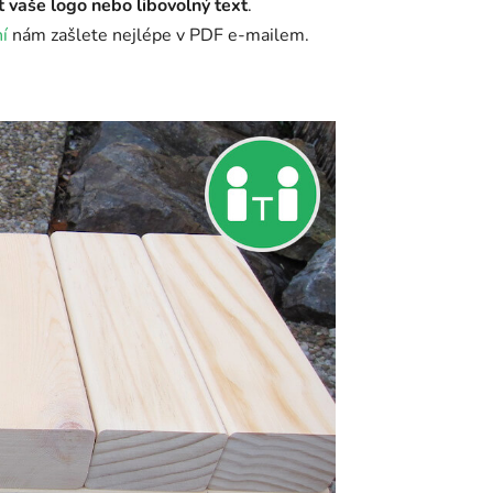
t vaše logo nebo libovolný text
.
í
nám zašlete nejlépe v PDF e-mailem.