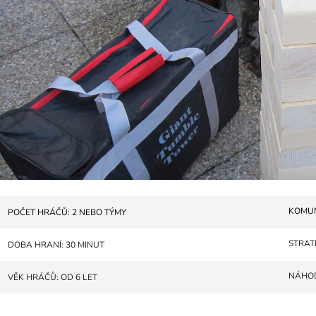
KOMU
POČET HRÁČŮ: 2 NEBO TÝMY
STRAT
DOBA HRANÍ: 30 MINUT
NÁHO
VĚK HRÁČŮ: OD 6 LET