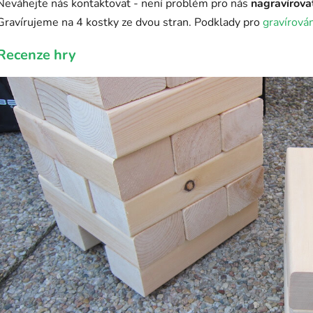
Neváhejte nás kontaktovat - není problém pro nás
nagravírova
Gravírujeme na 4 kostky ze dvou stran. Podklady pro
gravírován
Recenze hry