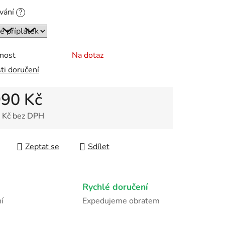
ování
?
ek.
nost
Na dotaz
ti doručení
990 Kč
 Kč
bez DPH
 cena:
Zeptat se
Sdílet
Rychlé doručení
í
Expedujeme obratem