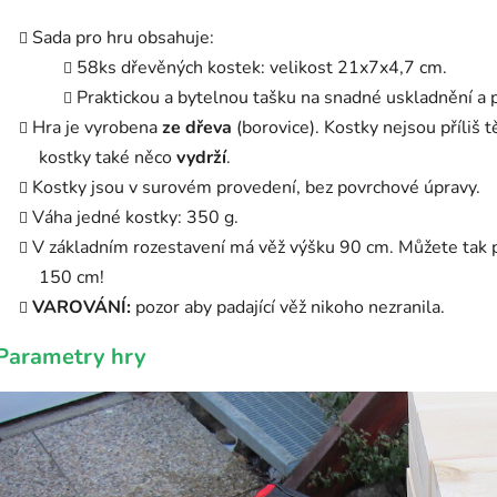
Sada pro hru obsahuje:
58ks dřevěných kostek: velikost 21x7x4,7 cm.
Praktickou a bytelnou tašku na snadné uskladnění a 
Hra je vyrobena
ze dřeva
(borovice). Kostky nejsou příliš 
kostky také něco
vydrží
.
Kostky jsou v surovém provedení, bez povrchové úpravy.
Váha jedné kostky: 350 g.
V základním rozestavení má věž výšku 90 cm. Můžete tak p
150 cm!
VAROVÁNÍ:
pozor aby padající věž nikoho nezranila.
Parametry hry