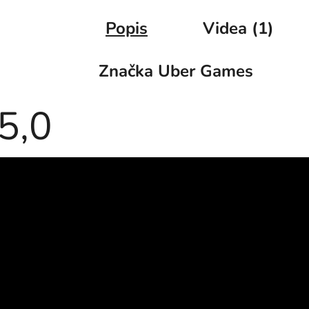
Popis
Videa (1)
Značka
Uber Games
5,0
Průměrné
hodnocení
1 hodnocení
produktu
je
5,0
z
5
hvězdiček.