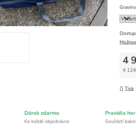
z
Gravír
5
hvězdič
Dostup
Možnos
4 
4 124
Měrná
Tisk
Dárek zdarma
Pravidla her
Ke každé objednávce
Součástí balen