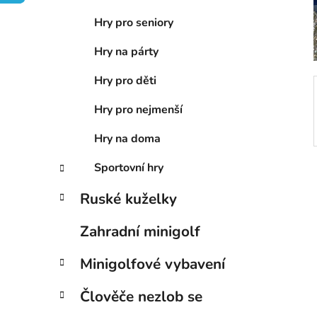
í
Hry pro seniory
p
a
Hry na párty
n
Hry pro děti
e
l
Hry pro nejmenší
Hry na doma
Sportovní hry
Ruské kuželky
Zahradní minigolf
Minigolfové vybavení
Člověče nezlob se