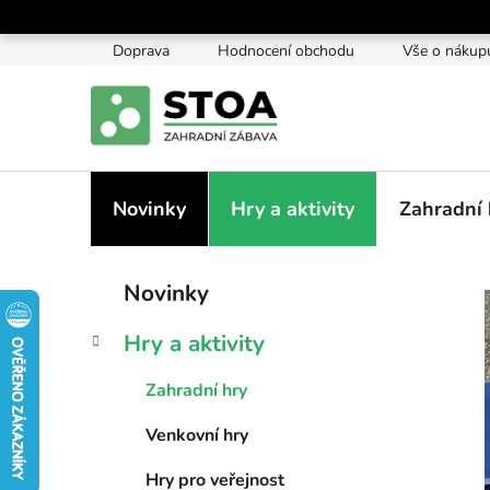
Přejít
na
Doprava
Hodnocení obchodu
Vše o nákup
obsah
Novinky
Hry a aktivity
Zahradní 
P
K
Přeskočit
Novinky
a
kategorie
o
t
s
Hry a aktivity
e
t
g
r
Zahradní hry
o
a
r
Venkovní hry
i
n
e
n
Hry pro veřejnost