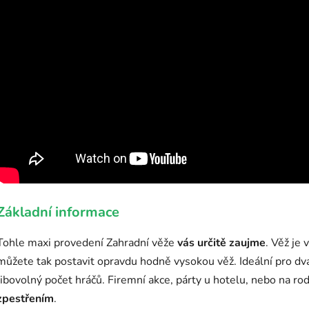
Základní informace
Tohle maxi provedení Zahradní věže
vás určitě zaujme
. Věž je
můžete tak postavit opravdu hodně vysokou věž. Ideální pro dv
libovolný počet hráčů. Firemní akce, párty u hotelu, nebo na r
zpestřením
.