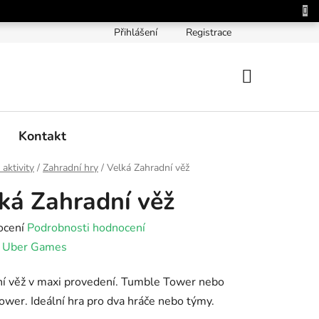
Přihlášení
Registrace
NÁKUPNÍ
KOŠÍK
Kontakt
 aktivity
/
Zahradní hry
/
Velká Zahradní věž
ká Zahradní věž
né
ocení
Podrobnosti hodnocení
ení
:
Uber Games
tu
í věž v maxi provedení. Tumble Tower nebo
ower. Ideální hra pro dva hráče nebo týmy.