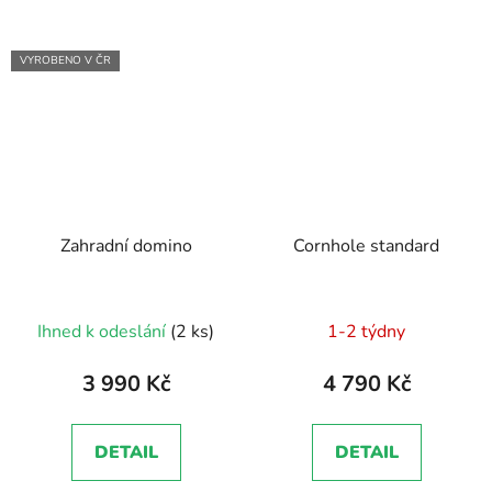
VYROBENO V ČR
Zahradní domino
Cornhole standard
Průměrné
Průměrné
Ihned k odeslání
(2 ks)
1-2 týdny
hodnocení
hodnocení
produktu
produktu
3 990 Kč
4 790 Kč
je
je
5,0
5,0
DETAIL
DETAIL
z
z
5
5