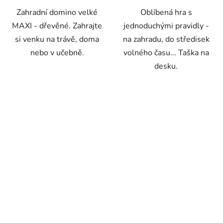
Zahradní domino velké
Oblíbená hra s
hvězdiček.
hvězdiček.
MAXI - dřevěné. Zahrajte
jednoduchými pravidly -
si venku na trávě, doma
na zahradu, do středisek
nebo v učebně.
volného času... Taška na
desku.