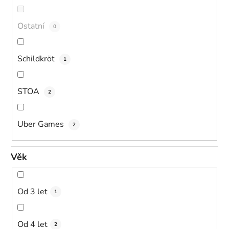
Ostatní
0
Schildkröt
1
STOA
2
Uber Games
2
Věk
Od 3 let
1
Od 4 let
2