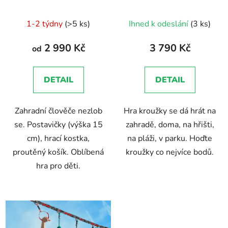
d
u
Průměrné
1-2 týdny
(>5 ks)
Ihned k odeslání
(3 ks)
k
hodnocení
t
produktu
2 990 Kč
3 790 Kč
od
ů
je
5,0
DETAIL
DETAIL
z
5
Zahradní člověče nezlob
Hra kroužky se dá hrát na
hvězdiček.
se. Postavičky (výška 15
zahradě, doma, na hřišti,
cm), hrací kostka,
na pláži, v parku. Hoďte
proutěný košík. Oblíbená
kroužky co nejvíce bodů.
hra pro děti.