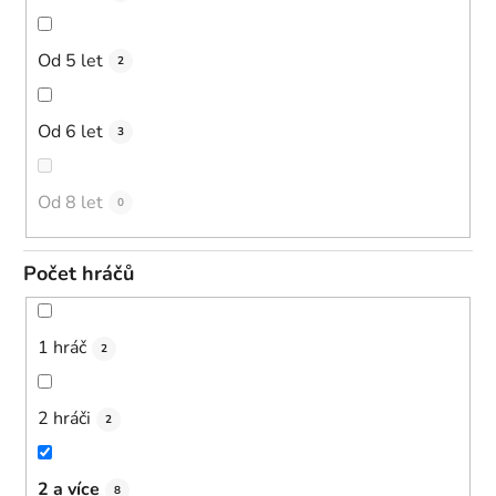
Od 5 let
2
Od 6 let
3
Od 8 let
0
Počet hráčů
1 hráč
2
2 hráči
2
2 a více
8