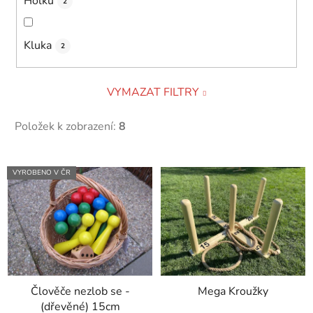
Holku
2
Kluka
2
VYMAZAT FILTRY
Položek k zobrazení:
8
V
VYROBENO V ČR
ý
p
i
s
p
r
Člověče nezlob se -
Mega Kroužky
o
(dřevěné) 15cm