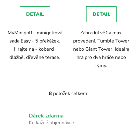
je
je
4,5
5,0
DETAIL
DETAIL
z
z
5
5
MyMinigolf - minigolfová
Zahradní věž v maxi
hvězdiček.
hvězdiček.
sada Easy - 5 překážek.
provedení. Tumble Tower
Hrajte na - koberci,
nebo Giant Tower. Ideální
dlažbě, dřevěné terase.
hra pro dva hráče nebo
týmy.
8
položek celkem
O
v
l
Dárek zdarma
á
d
Ke každé objednávce
a