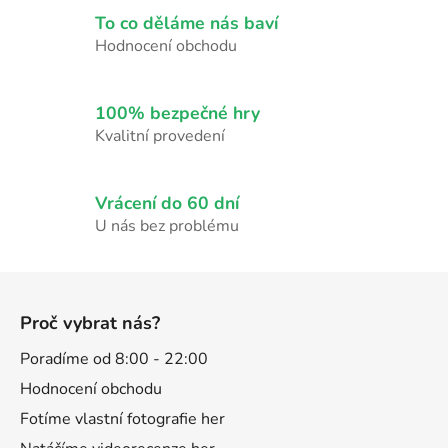
c
í
To co děláme nás baví
p
Hodnocení obchodu
r
v
k
100% bezpečné hry
y
Kvalitní provedení
v
ý
p
Vrácení do 60 dní
i
U nás bez problému
s
u
Z
á
Proč vybrat nás?
p
a
Poradíme od 8:00 - 22:00
t
Hodnocení obchodu
í
Fotíme vlastní fotografie her