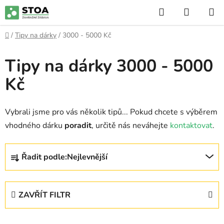
Přejít
Hledat
NÁKUP
na
KOŠÍK
obsah
Domů
/
Tipy na dárky
/
3000 - 5000 Kč
Tipy na dárky 3000 - 5000
Kč
Vybrali jsme pro vás několik tipů... Pokud chcete s výběrem
vhodného dárku
poradit
, určitě nás neváhejte
kontaktovat
.
Ř
Řadit podle:
Nejlevnější
a
z
e
ZAVŘÍT FILTR
n
í