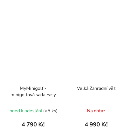
MyMinigolf -
Velká Zahradní věž
minigolfová sada Easy
Průměrné
Průměrné
Ihned k odeslání
(>5 ks)
Na dotaz
hodnocení
hodnocení
produktu
produktu
4 790 Kč
4 990 Kč