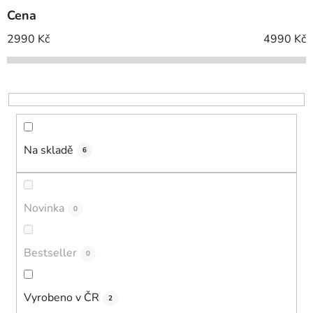
p
Cena
r
o
2990
Kč
4990
Kč
d
u
k
t
ů
Na skladě
6
Novinka
0
Bestseller
0
Vyrobeno v ČR
2