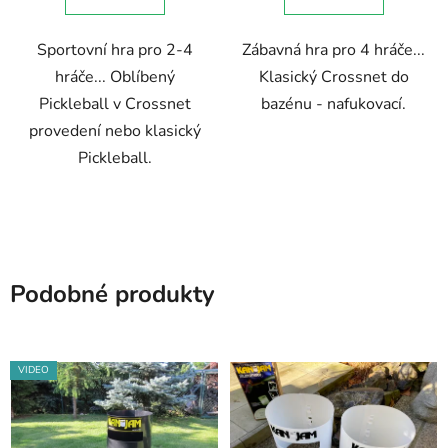
5
Sportovní hra pro 2-4
Zábavná hra pro 4 hráče...
hvězdiček.
hráče... Oblíbený
Klasický Crossnet do
Pickleball v Crossnet
bazénu - nafukovací.
provedení nebo klasický
Pickleball.
Podobné produkty
VIDEO