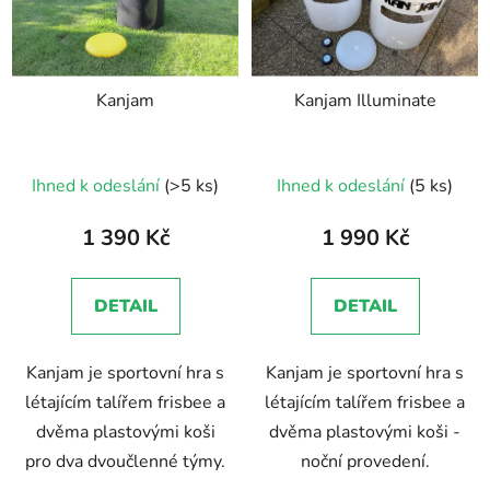
Kanjam
Kanjam Illuminate
Průměrné
Průměrné
Ihned k odeslání
(>5 ks)
Ihned k odeslání
(5 ks)
hodnocení
hodnocení
produktu
produktu
1 390 Kč
1 990 Kč
je
je
5,0
5,0
DETAIL
DETAIL
z
z
5
5
Kanjam je sportovní hra s
Kanjam je sportovní hra s
hvězdiček.
hvězdiček.
létajícím talířem frisbee a
létajícím talířem frisbee a
dvěma plastovými koši
dvěma plastovými koši -
pro dva dvoučlenné týmy.
noční provedení.