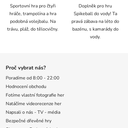
Sportovní hra pro čtyři
Doplněk pro hru
hvězdiček.
hráče, trampolína a hra
Spikeball do vody! Ta
podobná volejbalu. Na
pravá zábava na léto do
trávu, pláž, do tělocvičny.
bazénu, s kamarády do
vody.
Z
á
Proč vybrat nás?
p
a
Poradíme od 8:00 - 22:00
t
Hodnocení obchodu
í
Fotíme vlastní fotografie her
Natáčíme videorecenze her
Napsali o nás - TV - média
Bezpečné dřevěné hry