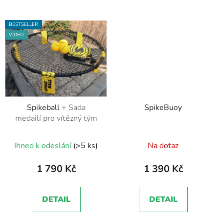
BESTSELLER
VIDEO
Spikeball
+ Sada
SpikeBuoy
medailí pro vítězný tým
Průměrné
Ihned k odeslání
(>5 ks)
Na dotaz
hodnocení
produktu
1 790 Kč
1 390 Kč
je
5,0
DETAIL
DETAIL
z
5