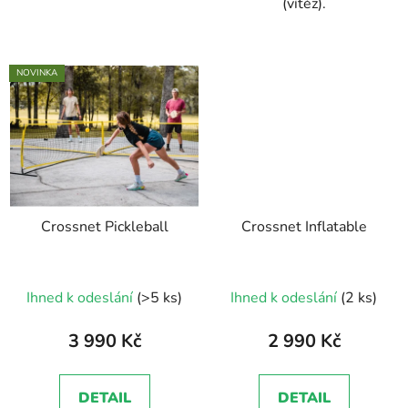
(vítěz).
NOVINKA
Crossnet Pickleball
Crossnet Inflatable
Průměrné
Ihned k odeslání
(>5 ks)
Ihned k odeslání
(2 ks)
hodnocení
produktu
3 990 Kč
2 990 Kč
je
5,0
DETAIL
DETAIL
z