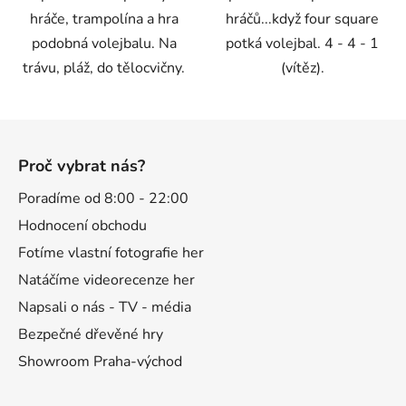
hráče, trampolína a hra
hráčů...když four square
podobná volejbalu. Na
potká volejbal. 4 - 4 - 1
trávu, pláž, do tělocvičny.
(vítěz).
Z
á
Proč vybrat nás?
p
a
Poradíme od 8:00 - 22:00
t
Hodnocení obchodu
í
Fotíme vlastní fotografie her
Natáčíme videorecenze her
Napsali o nás - TV - média
Bezpečné dřevěné hry
Showroom Praha-východ