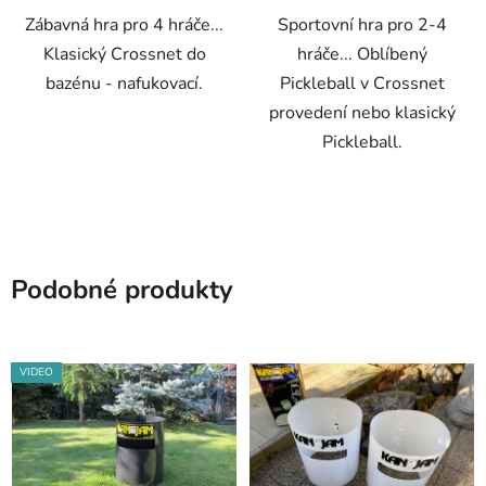
Zábavná hra pro 4 hráče...
Sportovní hra pro 2-4
hvězdiček.
Klasický Crossnet do
hráče... Oblíbený
bazénu - nafukovací.
Pickleball v Crossnet
provedení nebo klasický
Pickleball.
Podobné produkty
VIDEO