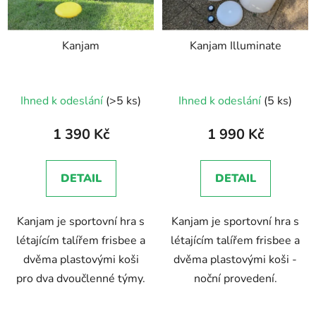
Kanjam
Kanjam Illuminate
Průměrné
Průměrné
Ihned k odeslání
(>5 ks)
Ihned k odeslání
(5 ks)
hodnocení
hodnocení
produktu
produktu
1 390 Kč
1 990 Kč
je
je
5,0
5,0
DETAIL
DETAIL
z
z
5
5
Kanjam je sportovní hra s
Kanjam je sportovní hra s
hvězdiček.
hvězdiček.
létajícím talířem frisbee a
létajícím talířem frisbee a
dvěma plastovými koši
dvěma plastovými koši -
pro dva dvoučlenné týmy.
noční provedení.