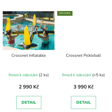
NOVINKA
Crossnet Inflatable
Crossnet Pickleball
Průměrné
Ihned k odeslání
(2 ks)
Ihned k odeslání
(>5 ks)
hodnocení
produktu
2 990 Kč
3 990 Kč
je
5,0
DETAIL
DETAIL
z
5