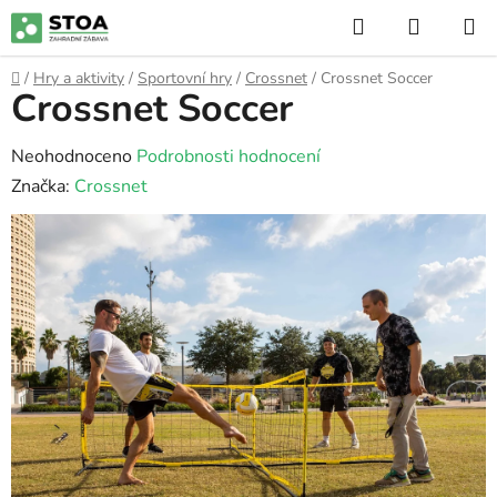
Přejít
Hledat
NÁKUP
na
KOŠÍK
obsah
Domů
/
Hry a aktivity
/
Sportovní hry
/
Crossnet
/
Crossnet Soccer
Crossnet Soccer
Průměrné
Neohodnoceno
Podrobnosti hodnocení
hodnocení
Značka:
Crossnet
produktu
je
0,0
z
5
hvězdiček.