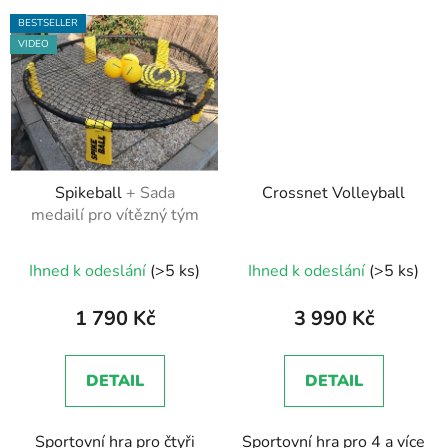
BESTSELLER
VIDEO
Spikeball
+ Sada
Crossnet Volleyball
medailí pro vítězný tým
Průměrné
Ihned k odeslání
(>5 ks)
Ihned k odeslání
(>5 ks)
hodnocení
produktu
1 790 Kč
3 990 Kč
je
5,0
DETAIL
DETAIL
z
5
Sportovní hra pro čtyři
Sportovní hra pro 4 a více
hvězdiček.