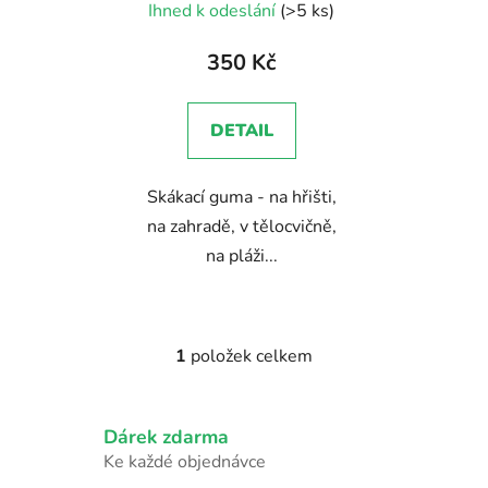
Ihned k odeslání
(>5 ks)
k
t
350 Kč
ů
DETAIL
Skákací guma - na hřišti,
na zahradě, v tělocvičně,
na pláži...
1
položek celkem
O
v
l
Dárek zdarma
á
d
Ke každé objednávce
a