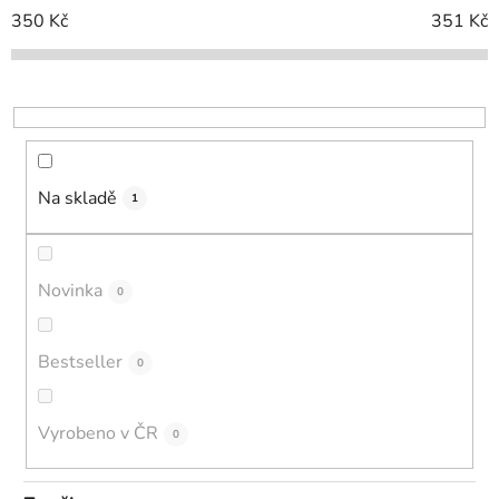
o
350
Kč
351
Kč
d
u
k
t
ů
Na skladě
1
Novinka
0
Bestseller
0
Vyrobeno v ČR
0