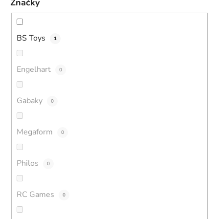
Značky
BS Toys
1
Engelhart
0
Gabaky
0
Megaform
0
Philos
0
RC Games
0