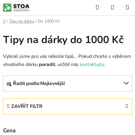
Přejít
Hledat
NÁKUP
na
KOŠÍK
obsah
Domů
/
Tipy na dárky
/
Do 1000 Kč
Tipy na dárky do 1000 Kč
Vybrali jsme pro vás několik tipů... Pokud chcete s výběrem
vhodného dárku
poradit
, určitě nás
kontaktujte
.
Ř
Řadit podle:
Nejlevnější
a
z
e
ZAVŘÍT FILTR
n
í
p
Cena
r