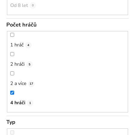
Od 8 let
0
Počet hráčů
1 hráč
4
2 hráči
5
2 a více
17
4 hráči
1
Typ