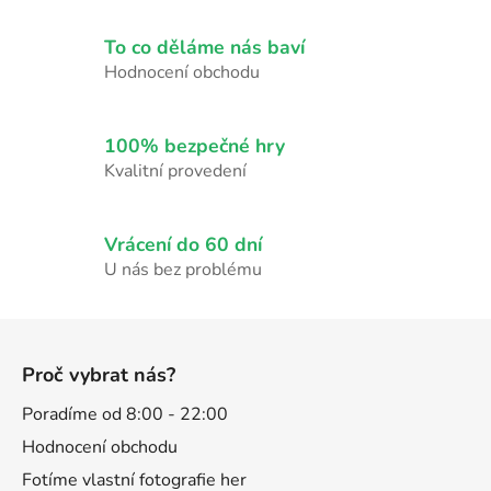
c
í
To co děláme nás baví
p
Hodnocení obchodu
r
v
k
100% bezpečné hry
y
Kvalitní provedení
v
ý
p
Vrácení do 60 dní
i
U nás bez problému
s
u
Z
á
Proč vybrat nás?
p
a
Poradíme od 8:00 - 22:00
t
Hodnocení obchodu
í
Fotíme vlastní fotografie her