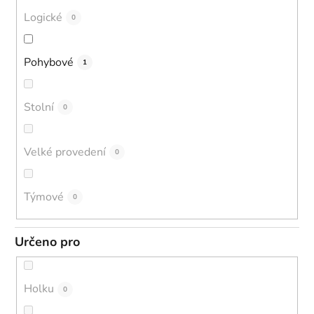
Logické
0
Pohybové
1
Stolní
0
Velké provedení
0
Týmové
0
Určeno pro
Holku
0