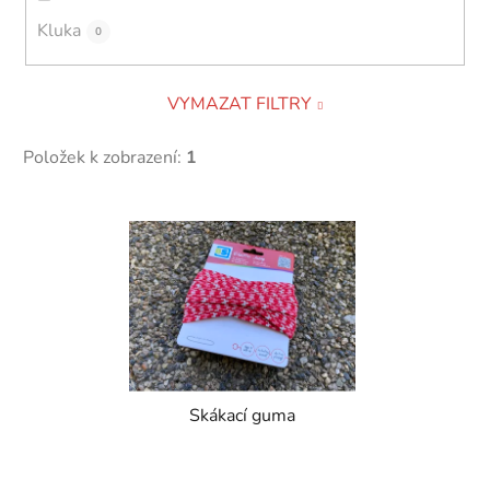
Kluka
0
VYMAZAT FILTRY
Položek k zobrazení:
1
V
ý
p
i
s
p
r
Skákací guma
o
d
u