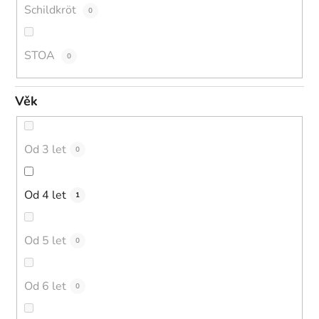
Schildkröt
0
STOA
0
Věk
Od 3 let
0
Od 4 let
1
Od 5 let
0
Od 6 let
0