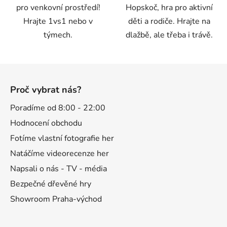
pro venkovní prostředí!
Hopskoč, hra pro aktivní
Hrajte 1vs1 nebo v
děti a rodiče. Hrajte na
týmech.
dlažbě, ale třeba i trávě.
Z
á
Proč vybrat nás?
p
a
Poradíme od 8:00 - 22:00
t
Hodnocení obchodu
í
Fotíme vlastní fotografie her
Natáčíme videorecenze her
Napsali o nás - TV - média
Bezpečné dřevěné hry
Showroom Praha-východ