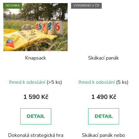
NOVINKA
VYROBENO V ČR
Knapsack
Skákací panák
Průměrné
Ihned k odeslání
(>5 ks)
Ihned k odeslání
(5 ks)
hodnocení
produktu
1 590 Kč
1 490 Kč
je
5,0
DETAIL
DETAIL
z
5
Dokonalá strategická hra
Skákací panák nebo
hvězdiček.