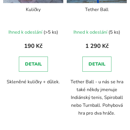
Kuličky
Tether Ball
Průměrné
Ihned k odeslání
(>5 ks)
Ihned k odeslání
(5 ks)
hodnocení
produktu
190 Kč
1 290 Kč
je
5,0
DETAIL
DETAIL
z
5
Skleněné kuličky + důlek.
Tether Ball - u nás se hra
hvězdiček.
také někdy jmenuje
Indiánský tenis, Spiroball
nebo Turnball. Pohybová
hra pro dva hráče.