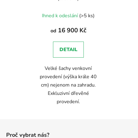
Průměrné
Ihned k odeslání
(>5 ks)
hodnocení
produktu
16 900 Kč
od
je
5,0
DETAIL
z
5
Velké šachy venkovní
hvězdiček.
provedení (výška krále 40
cm) nejenom na zahradu.
Exkluzivní dřevěné
provedení.
Z
á
Proč vybrat nás?