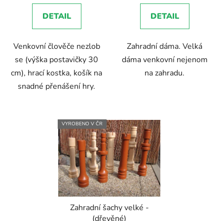
5,0
DETAIL
DETAIL
z
5
Venkovní člověče nezlob
Zahradní dáma. Velká
hvězdiček.
se (výška postavičky 30
dáma venkovní nejenom
cm), hrací kostka, košík na
na zahradu.
snadné přenášení hry.
VYROBENO V ČR
Zahradní šachy velké -
(dřevěné)