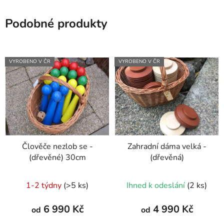
Podobné produkty
VYROBENO V ČR
VYROBENO V ČR
Člověče nezlob se -
Zahradní dáma velká -
(dřevěné) 30cm
(dřevěná)
Průměrné
1-2 týdny
(>5 ks)
Ihned k odeslání
(2 ks)
hodnocení
produktu
6 990 Kč
4 990 Kč
od
od
je