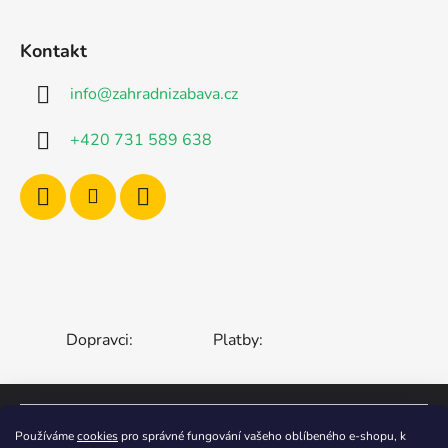
Kontakt
info
@
zahradnizabava.cz
+420 731 589 638
Dopravci:
Platby:
ČESKÁ REPUBLIKA
SLOVENSKO
Používáme
cookies
pro správné fungování vašeho oblíbeného e-shopu, k