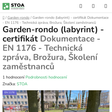
Přejít
Hledat
NÁKUP
na
KOŠÍK
obsah
Domů
/
Garden-rondo
/
Garden-rondo (labyrint) - certifikát
Dokumentace
- EN 1176 - Technická zpráva, Brožura, Školení zaměstnanců
Garden-rondo (labyrint) -
certifikát
Dokumentace -
EN 1176 - Technická
zpráva, Brožura, Školení
zaměstnanců
Průměrné
1 hodnocení
Podrobnosti hodnocení
hodnocení
Značka:
STOA
produktu
EN 1176
je
5,0
z