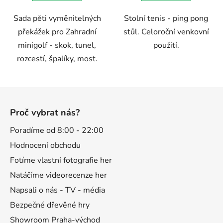
Sada pěti vyměnitelných
Stolní tenis - ping pong
překážek pro Zahradní
stůl. Celoroční venkovní
minigolf - skok, tunel,
použití.
rozcestí, špalíky, most.
Z
á
Proč vybrat nás?
p
a
Poradíme od 8:00 - 22:00
t
Hodnocení obchodu
í
Fotíme vlastní fotografie her
Natáčíme videorecenze her
Napsali o nás - TV - média
Bezpečné dřevěné hry
Showroom Praha-východ