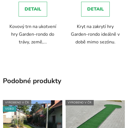
DETAIL
DETAIL
Kovový trn na ukotvení
Kryt na zakrytí hry
hry Garden-rondo do
Garden-rondo ideálně v
trávy, země,...
době mimo sezónu.
Podobné produkty
VYROBENO V ČR
VYROBENO V ČR
VIDEO