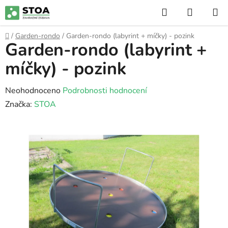
Přejít
Hledat
NÁKUP
na
KOŠÍK
obsah
Domů
/
Garden-rondo
/
Garden-rondo (labyrint + míčky) - pozink
Garden-rondo (labyrint +
míčky) - pozink
Průměrné
Neohodnoceno
Podrobnosti hodnocení
hodnocení
Značka:
STOA
produktu
je
0,0
z
5
hvězdiček.