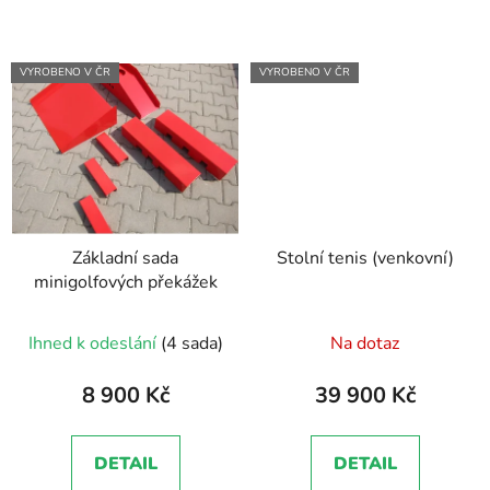
VYROBENO V ČR
VYROBENO V ČR
Základní sada
Stolní tenis (venkovní)
minigolfových překážek
Ihned k odeslání
(4 sada)
Na dotaz
8 900 Kč
39 900 Kč
DETAIL
DETAIL