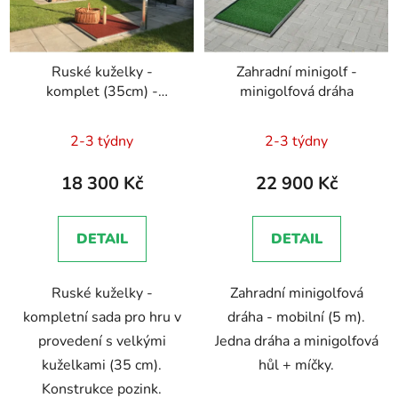
Ruské kuželky -
Zahradní minigolf -
komplet (35cm) -
minigolfová dráha
pozink
Průměrné
Průměrné
2-3 týdny
2-3 týdny
hodnocení
hodnocení
produktu
produktu
18 300 Kč
22 900 Kč
je
je
5,0
5,0
DETAIL
DETAIL
z
z
5
5
Ruské kuželky -
Zahradní minigolfová
hvězdiček.
hvězdiček.
kompletní sada pro hru v
dráha - mobilní (5 m).
provedení s velkými
Jedna dráha a minigolfová
kuželkami (35 cm).
hůl + míčky.
Konstrukce pozink.