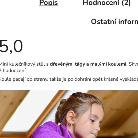
Popis
Hodnocení (2)
Ostatní infor
5,0
Průměrné
Mini kulečníkový stůl s
dřevěnými tágy a malými koulemi
. Skv
hodnocení
2 hodnocení
produktu
je
Koule padají do strany, takže je po dohrání opět krásně vyskládá
5,0
z
5
hvězdiček.