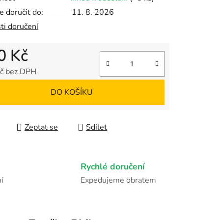
 doručit do:
11. 8. 2026
ti doručení
ek.
0 Kč
č bez DPH
 cena:
DO KOŠÍKU
Zeptat se
Sdílet
Rychlé doručení
í
Expedujeme obratem