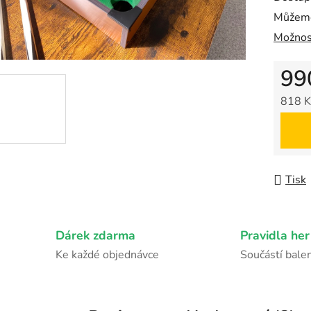
z
Můžeme
5
Možnos
hvězdič
99
818 K
Měrná
Tisk
Dárek zdarma
Pravidla her
Ke každé objednávce
Součástí balen