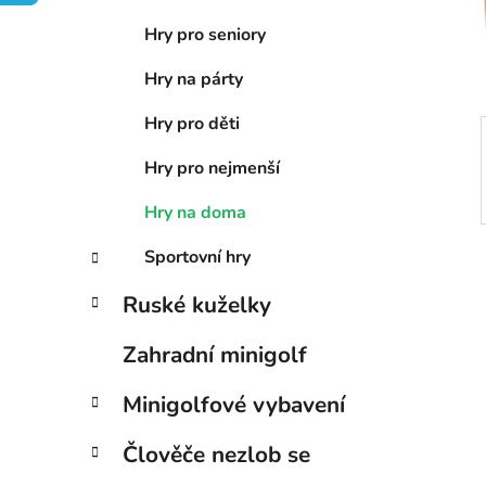
í
Hry pro seniory
p
a
Hry na párty
n
Hry pro děti
e
l
Hry pro nejmenší
Hry na doma
Sportovní hry
Ruské kuželky
Zahradní minigolf
Minigolfové vybavení
Člověče nezlob se