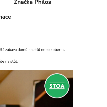
Značka
Philos
mace
ělá zábava domů na stůl nebo koberec.
te na stůl.