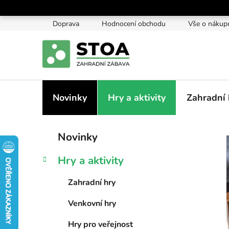
Přejít
na
Doprava
Hodnocení obchodu
Vše o nákup
obsah
Novinky
Hry a aktivity
Zahradní 
P
K
Přeskočit
Novinky
a
kategorie
o
t
s
Hry a aktivity
e
t
g
r
Zahradní hry
o
a
r
Venkovní hry
i
n
e
n
Hry pro veřejnost