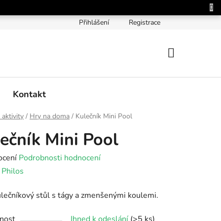
Přihlášení
Registrace
NÁKUPNÍ
KOŠÍK
Kontakt
 aktivity
/
Hry na doma
/
Kulečník Mini Pool
ečník Mini Pool
né
ocení
Podrobnosti hodnocení
ení
:
Philos
tu
lečníkový stůl s tágy a zmenšenými koulemi.
nost
Ihned k odeslání
(>5 ks)