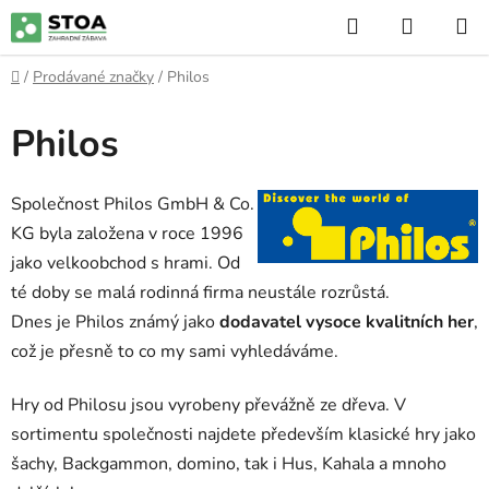
Přejít
Hledat
NÁKUP
na
KOŠÍK
obsah
Domů
/
Prodávané značky
/
Philos
Philos
Společnost Philos GmbH & Co.
KG byla založena v roce 1996
jako velkoobchod s hrami. Od
té doby se malá rodinná firma neustále rozrůstá.
Dnes je Philos známý jako
dodavatel vysoce kvalitních her
,
což je přesně to co my sami vyhledáváme.
Hry od Philosu jsou vyrobeny převážně ze dřeva. V
sortimentu společnosti najdete především klasické hry jako
šachy, Backgammon, domino, tak i Hus, Kahala a mnoho