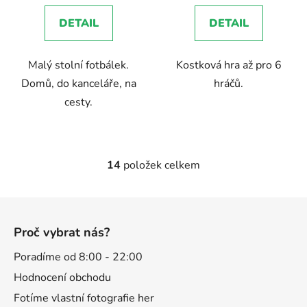
DETAIL
DETAIL
Malý stolní fotbálek.
Kostková hra až pro 6
Domů, do kanceláře, na
hráčů.
cesty.
14
položek celkem
O
v
l
Z
á
á
d
Proč vybrat nás?
p
a
a
Poradíme od 8:00 - 22:00
c
t
í
Hodnocení obchodu
p
í
Fotíme vlastní fotografie her