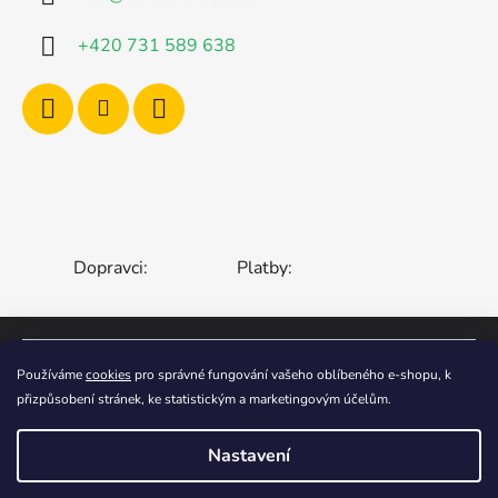
+420 731 589 638
Dopravci:
Platby:
ČESKÁ REPUBLIKA
SLOVENSKO
Používáme
cookies
pro správné fungování vašeho oblíbeného e-shopu, k
přizpůsobení stránek, ke statistickým a marketingovým účelům.
MAĎARSKO
RUMUNSKO
POLSKO
EVROPSKÁ UNIE
Nastavení