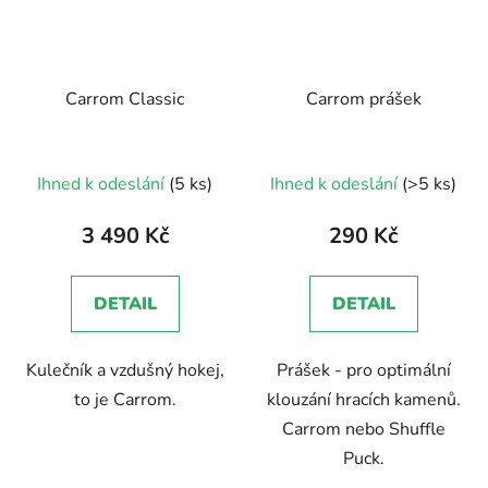
Carrom Classic
Carrom prášek
Průměrné
Ihned k odeslání
(5 ks)
Ihned k odeslání
(>5 ks)
hodnocení
produktu
3 490 Kč
290 Kč
je
5,0
DETAIL
DETAIL
z
5
Kulečník a vzdušný hokej,
Prášek - pro optimální
hvězdiček.
to je Carrom.
klouzání hracích kamenů.
Carrom nebo Shuffle
Puck.