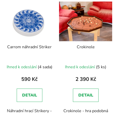
V
e
ý
n
p
í
i
p
s
r
p
o
r
d
Carrom náhradní Striker
Crokinole
o
u
d
k
u
t
Průměrné
Ihned k odeslání
(4 sada)
Ihned k odeslání
(5 ks)
k
ů
hodnocení
t
produktu
590 Kč
2 390 Kč
ů
je
5,0
DETAIL
DETAIL
z
5
Náhradní hrací Strikery -
Crokinole - hra podobná
hvězdiček.