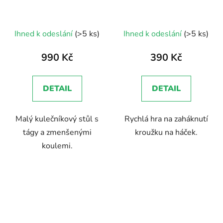
Průměrné
Ihned k odeslání
(>5 ks)
Ihned k odeslání
(>5 ks)
hodnocení
produktu
990 Kč
390 Kč
je
5,0
DETAIL
DETAIL
z
5
Malý kulečníkový stůl s
Rychlá hra na zaháknutí
hvězdiček.
tágy a zmenšenými
kroužku na háček.
koulemi.