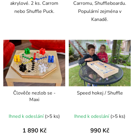
akrylové. 2 ks. Carrom
Carromu, Shuffleboardu.
nebo Shuffle Puck.
Populární zejména v
Kanadě.
Člověče nezlob se -
Speed hokej / Shuffle
Maxi
Ihned k odeslání
(>5 ks)
Ihned k odeslání
(>5 ks)
1 890 Kč
990 Kč