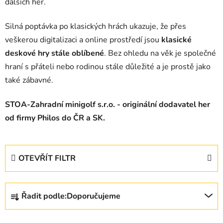
dalších her.
Silná poptávka po klasických hrách ukazuje, že přes
veškerou digitalizaci a online prostředí jsou
klasické
deskové hry stále oblíbené
. Bez ohledu na věk je společné
hraní s přáteli nebo rodinou stále důležité a je prostě jako
také zábavné.
STOA-Zahradní minigolf s.r.o. - originální dodavatel her
od firmy Philos do ČR a SK.
OTEVŘÍT FILTR
Ř
Řadit podle:
Doporučujeme
a
z