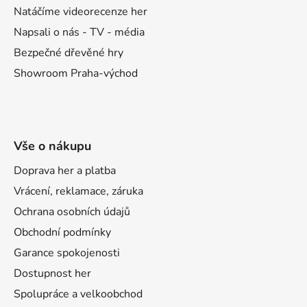
r
Natáčíme videorecenze her
v
k
Napsali o nás - TV - média
y
Bezpečné dřevěné hry
v
Showroom Praha-východ
ý
p
i
s
u
Vše o nákupu
Doprava her a platba
Vrácení, reklamace, záruka
Ochrana osobních údajů
Obchodní podmínky
Garance spokojenosti
Dostupnost her
Spolupráce a velkoobchod