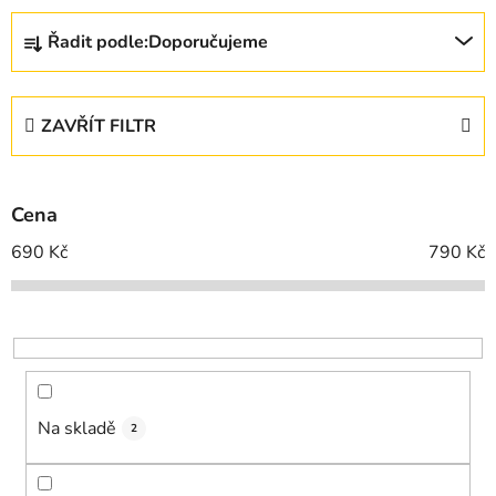
Ř
Řadit podle:
Doporučujeme
a
z
e
ZAVŘÍT FILTR
n
í
p
Cena
r
o
690
Kč
790
Kč
d
u
k
t
ů
Na skladě
2