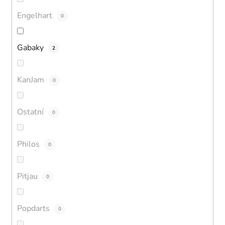
Engelhart
0
Gabaky
2
KanJam
0
Ostatní
0
Philos
0
Pitjau
0
Popdarts
0