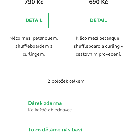
790 Kč
690 Kč
ů
je
5,0
DETAIL
DETAIL
z
5
Něco mezi petanquem,
Něco mezi petanque,
hvězdiček.
shuffleboardem a
shuffleboard a curling v
curlingem.
cestovním provedení.
2
položek celkem
O
v
l
Dárek zdarma
á
d
Ke každé objednávce
a
c
í
To co děláme nás baví