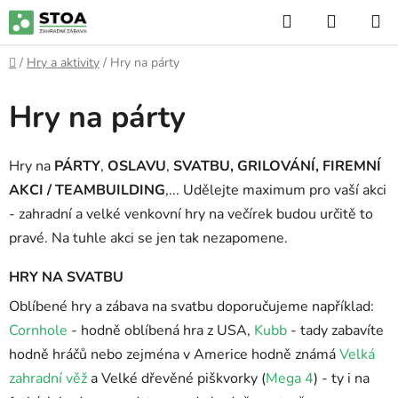
Přejít
Hledat
NÁKUP
na
KOŠÍK
obsah
Domů
/
Hry a aktivity
/
Hry na párty
Hry na párty
Hry na
PÁRTY
,
OSLAVU
,
SVATBU
, GRILOVÁNÍ,
FIREMNÍ
AKCI / TEAMBUILDING
,... Udělejte maximum pro vaší akci
- zahradní a velké venkovní hry na večírek budou určitě to
pravé. Na tuhle akci se jen tak nezapomene.
HRY NA SVATBU
Oblíbené hry a zábava na svatbu doporučujeme například:
Cornhole
- hodně oblíbená hra z USA,
Kubb
- tady zabavíte
hodně hráčů nebo zejména v Americe hodně známá
Velká
zahradní věž
a Velké dřevěné piškvorky (
Mega 4
) - ty i na