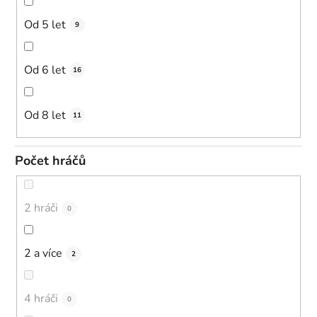
Od 5 let
9
Od 6 let
16
Od 8 let
11
Počet hráčů
2 hráči
0
2 a více
2
4 hráči
0