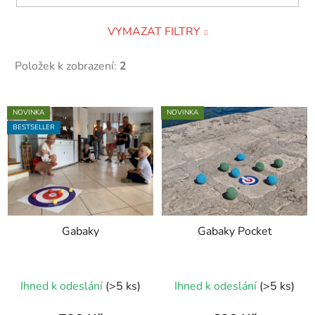
VYMAZAT FILTRY
Položek k zobrazení:
2
V
NOVINKA
NOVINKA
ý
BESTSELLER
p
i
s
p
r
Gabaky
Gabaky Pocket
o
d
u
Průměrné
Ihned k odeslání
(>5 ks)
Ihned k odeslání
(>5 ks)
k
hodnocení
t
produktu