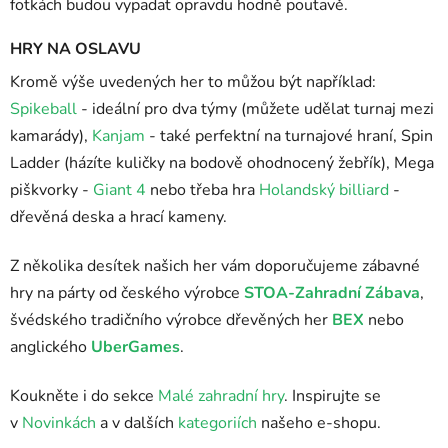
fotkách budou vypadat opravdu hodně poutavě.
HRY NA OSLAVU
Kromě výše uvedených her to můžou být například:
Spikeball
- ideální pro dva týmy (můžete udělat turnaj mezi
kamarády),
Kanjam
- také perfektní na turnajové hraní, Spin
Ladder (házíte kuličky na bodově ohodnocený žebřík), Mega
piškvorky -
Giant 4
nebo třeba hra
Holandský billiard
-
dřevěná deska a hrací kameny.
Z několika desítek našich her vám doporučujeme zábavné
hry na párty od českého výrobce
STOA-Zahradní Zábava
,
švédského tradičního výrobce dřevěných her
BEX
nebo
anglického
UberGames
.
Koukněte i do sekce
Malé zahradní hry
. Inspirujte se
v
Novinkách
a v dalších
kategoriích
našeho e-shopu.