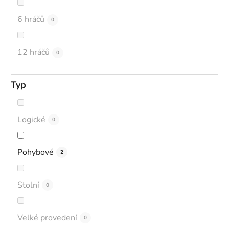
6 hráčů
0
12 hráčů
0
Typ
Logické
0
Pohybové
2
Stolní
0
Velké provedení
0