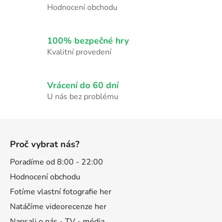
p
Hodnocení obchodu
r
v
k
100% bezpečné hry
y
Kvalitní provedení
v
ý
p
Vrácení do 60 dní
i
U nás bez problému
s
u
Z
á
Proč vybrat nás?
p
a
Poradíme od 8:00 - 22:00
t
Hodnocení obchodu
í
Fotíme vlastní fotografie her
Natáčíme videorecenze her
Napsali o nás - TV - média