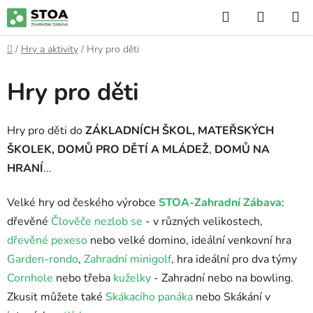
Přejít
Hledat
NÁKUP
na
KOŠÍK
obsah
Domů
/
Hry a aktivity
/
Hry pro děti
Hry pro děti
Hry pro děti do
ZÁKLADNÍCH ŠKOL, MATEŘSKÝCH
ŠKOLEK, DOMŮ PRO DĚTÍ A MLÁDEŽ
,
DOMŮ NA
HRANÍ
...
Velké hry od českého výrobce
STOA-Zahradní Zábava
:
dřevěné
Člověče nezlob se
- v různých velikostech,
dřevěné pexeso
nebo velké domino, ideální venkovní hra
Garden-rondo
,
Zahradní minigolf
, hra ideální pro dva týmy
Cornhole
nebo třeba
kuželky
- Zahradní nebo na bowling.
Zkusit můžete také
Skákacího panáka
nebo Skákání v