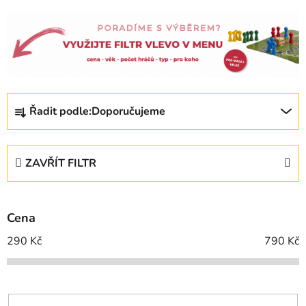
Ř
Řadit podle:
Doporučujeme
a
z
e
ZAVŘÍT FILTR
n
í
p
Cena
r
o
290
Kč
790
Kč
d
u
k