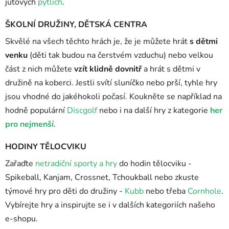
jutových
pytlích
.
ŠKOLNÍ DRUŽINY, DĚTSKÁ CENTRA
Skvělé na všech těchto hrách je, že je můžete hrát
s dětmi
venku
(děti tak budou na čerstvém vzduchu) nebo velkou
část z nich můžete
vzít klidně dovnitř
a hrát s dětmi v
družině na koberci. Jestli svítí sluníčko nebo prší, tyhle hry
jsou vhodné do jakéhokoli počasí. Koukněte se například na
hodně populární
Discgolf
nebo i na další hry z kategorie
her
pro nejmenší
.
HODINY TĚLOCVIKU
Zařaďte
netradiční sporty a hry
do hodin tělocviku -
Spikeball, Kanjam, Crossnet, Tchoukball nebo zkuste
týmové hry pro děti do družiny -
Kubb
nebo třeba
Cornhole
.
Vybírejte hry a inspirujte se i v dalších kategoriích našeho
e-shopu.