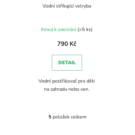
Vodní stříkající velryba
Ihned k odeslání
(>5 ks)
790 Kč
DETAIL
Vodní postřikovač pro děti
na zahradu nebo ven.
5
položek celkem
O
v
l