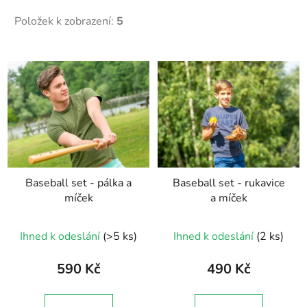
Položek k zobrazení:
5
V
ý
p
i
s
p
r
Baseball set - pálka a
Baseball set - rukavice
o
míček
a míček
d
u
Ihned k odeslání
(>5 ks)
Ihned k odeslání
(2 ks)
k
t
590 Kč
490 Kč
ů