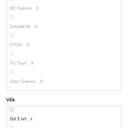
RC Games
0
Schildkröt
0
STOA
0
Tic Toys
0
Uber Games
0
Věk
Od 3 let
1