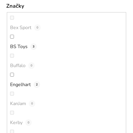
Značky
Bex Sport
0
BS Toys
3
Buffalo
0
Engelhart
2
KanJam
0
Kerby
0