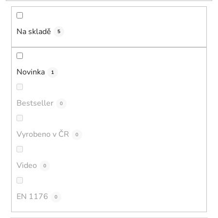
t
ů
Na skladě
5
Novinka
1
Bestseller
0
Vyrobeno v ČR
0
Video
0
EN 1176
0