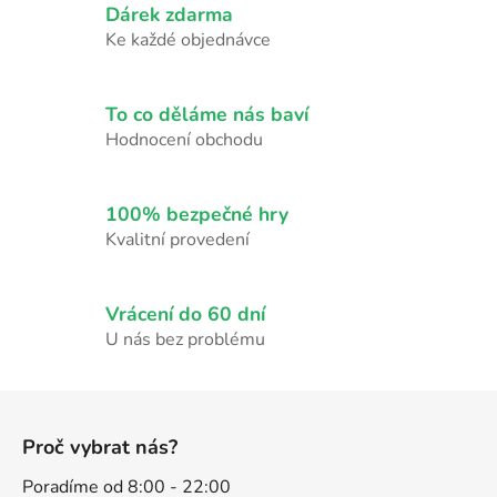
Dárek zdarma
á
d
Ke každé objednávce
a
c
í
To co děláme nás baví
p
Hodnocení obchodu
r
v
k
100% bezpečné hry
y
Kvalitní provedení
v
ý
p
Vrácení do 60 dní
i
U nás bez problému
s
u
Z
á
Proč vybrat nás?
p
a
Poradíme od 8:00 - 22:00