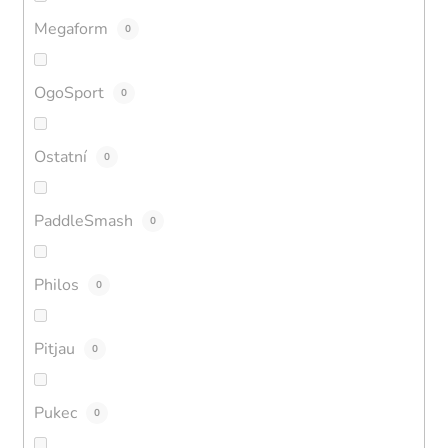
Megaform
0
OgoSport
0
Ostatní
0
PaddleSmash
0
Philos
0
Pitjau
0
Pukec
0