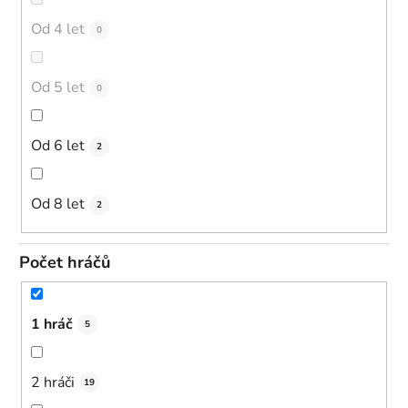
Od 4 let
0
Od 5 let
0
Od 6 let
2
Od 8 let
2
Počet hráčů
1 hráč
5
2 hráči
19