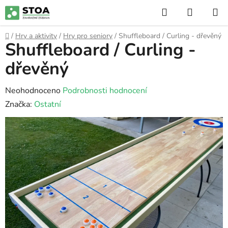
Přejít
Hledat
NÁKUP
na
KOŠÍK
obsah
Domů
/
Hry a aktivity
/
Hry pro seniory
/
Shuffleboard / Curling - dřevěný
Shuffleboard / Curling -
dřevěný
Průměrné
Neohodnoceno
Podrobnosti hodnocení
hodnocení
Značka:
Ostatní
produktu
je
0,0
z
5
hvězdiček.