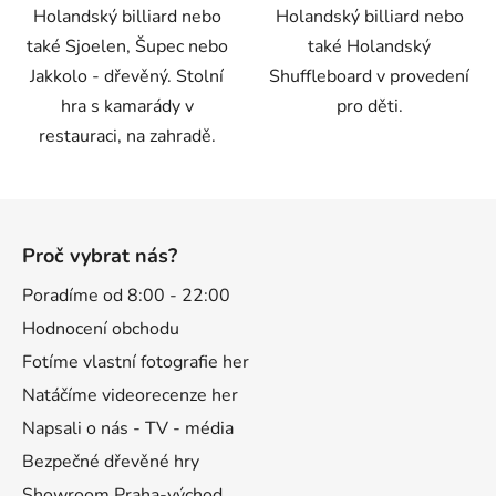
Holandský billiard nebo
Holandský billiard nebo
hvězdiček.
také Sjoelen, Šupec nebo
také Holandský
Jakkolo - dřevěný. Stolní
Shuffleboard v provedení
hra s kamarády v
pro děti.
restauraci, na zahradě.
Z
á
Proč vybrat nás?
p
a
Poradíme od 8:00 - 22:00
t
Hodnocení obchodu
í
Fotíme vlastní fotografie her
Natáčíme videorecenze her
Napsali o nás - TV - média
Bezpečné dřevěné hry
Showroom Praha-východ