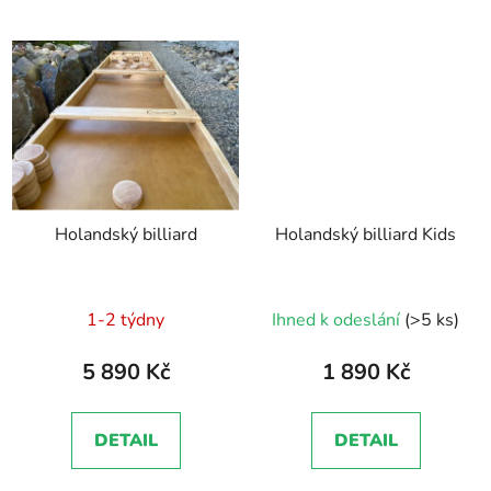
Holandský billiard
Holandský billiard Kids
Průměrné
1-2 týdny
Ihned k odeslání
(>5 ks)
hodnocení
produktu
5 890 Kč
1 890 Kč
je
5,0
DETAIL
DETAIL
z
5