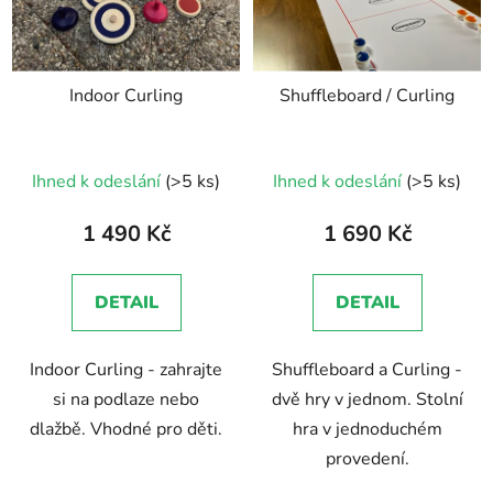
Indoor Curling
Shuffleboard / Curling
Průměrné
Ihned k odeslání
(>5 ks)
Ihned k odeslání
(>5 ks)
hodnocení
produktu
1 490 Kč
1 690 Kč
je
5,0
DETAIL
DETAIL
z
5
Indoor Curling - zahrajte
Shuffleboard a Curling -
hvězdiček.
si na podlaze nebo
dvě hry v jednom. Stolní
dlažbě. Vhodné pro děti.
hra v jednoduchém
provedení.